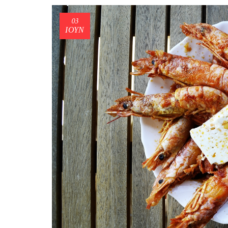
03
ΙΟΎΝ