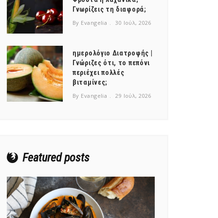
Γνωρίζεις τη διαφορά;
By Evangelia
30 Ιούλ, 2026
ημερολόγιο Διατροφής |
Γνώριζες ότι, το πεπόνι
περιέχει πολλές
βιταμίνες;
By Evangelia
29 Ιούλ, 2026
Featured posts