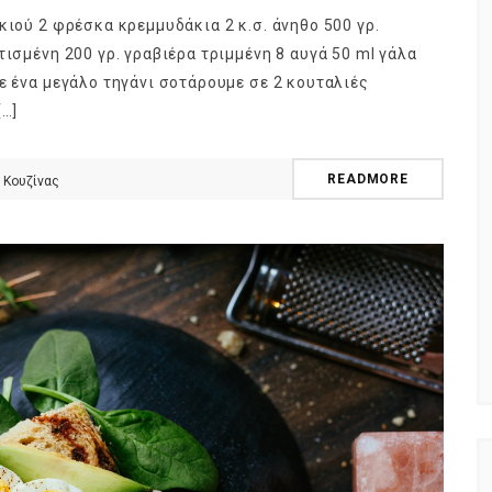
κιού 2 φρέσκα κρεμμυδάκια 2 κ.σ. άνηθο 500 γρ.
τισμένη 200 γρ. γραβιέρα τριμμένη 8 αυγά 50 ml γάλα
ε ένα μεγάλο τηγάνι σοτάρουμε σε 2 κουταλιές
[…]
ούτα ή
ημερολόγιο Διατροφής | Γνώριζες ότι,
φορά;
το πεπόνι περιέχει πολλές βιταμίνες;
READMORE
 Κουζίνας
By Evangelia
Ιούλ 29, 2026
ς της Κουζίνας
in
ημερολόγιο Διατροφής
,
ιστορίες της Κουζίνας
γους (είναι
Ανάλογα με την ποικιλία τα πεπόνια
ά), το φρούτο
διαφέρουν στο σχήμα, στο μέγεθος, στο
που
χρώμα της φλούδας και της σάρκας,
στο άρωμα.