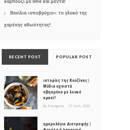
καρπούζι με lime και μέντα!
Βανίλια «υποβρύχιο»: το γλυκό της
χαμένης αθωότητας!
RECENT POST
POPULAR POST
ιστορίες της Κουζίνας |
Μύδια αχνιστά
σβησμένα με λευκό
κρασί!
By Evangelia
31 Ιούλ, 2026
ημερολόγιο Διατροφής |
Φρούτα ή λαχανικά;