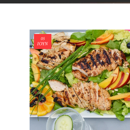
05
ΙΟΎΝ