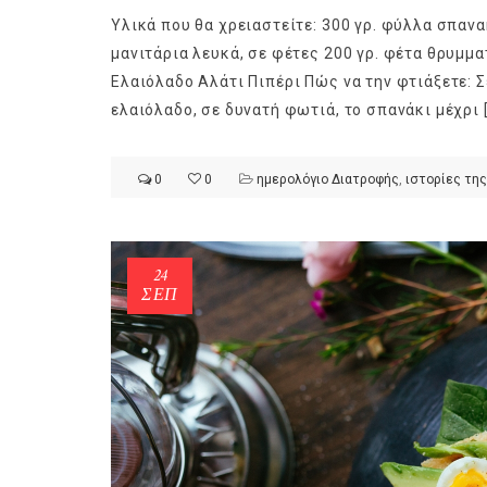
Υλικά που θα χρειαστείτε: 300 γρ. φύλλα σπανα
μανιτάρια λευκά, σε φέτες 200 γρ. φέτα θρυμμα
Ελαιόλαδο Αλάτι Πιπέρι Πώς να την φτιάξετε: Σ
ελαιόλαδο, σε δυνατή φωτιά, το σπανάκι μέχρι 
ημερολόγιο Διατροφής | Φρ
λαχανικά; Γνωρίζεις τη δια
0
0
ημερολόγιο Διατροφής
,
ιστορίες της
By Evangelia
Ιούλ 30, 2026
in
ημερολόγιο Διατροφής
,
ιστορίε
Σύμφωνα με τους βοτανολό
αυτοί που μελετούν τα φυτ
24
είναι το μέρος του φυτού 
ΣΕΠ
αναπτύσσεται από.