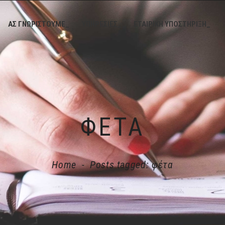
ΑΣ ΓΝΩΡΙΣΤΟΥΜΕ_
ΥΠΗΡΕΣΙΕΣ_
ΕΤΑΙΡΙΚΗ ΥΠΟΣΤΗΡΙΞΗ_
ΦΈΤΑ
Home
-
Posts tagged: φέτα