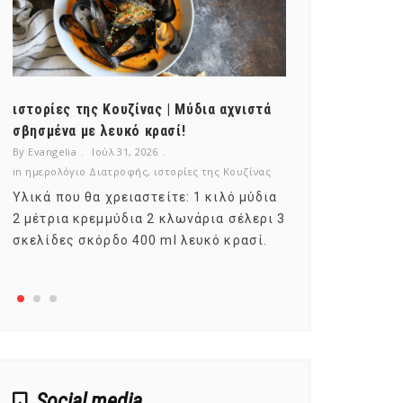
ιστορίες της Κουζίνας | Μύδια αχνιστά
ημερολόγιο Δ
σβησμένα με λευκό κρασί!
λαχανικά; Γν
By Evangelia
Ιούλ 31, 2026
By Evangelia
Ιο
in
ημερολόγιο Διατροφής
,
ιστορίες της Κουζίνας
in
ημερολόγιο Δ
Υλικά που θα χρειαστείτε: 1 κιλό μύδια
Σύμφωνα με τ
2 μέτρια κρεμμύδια 2 κλωνάρια σέλερι 3
αυτοί που με
σκελίδες σκόρδο 400 ml λευκό κρασί.
είναι το μέρ
αναπτύσσετα
Social media