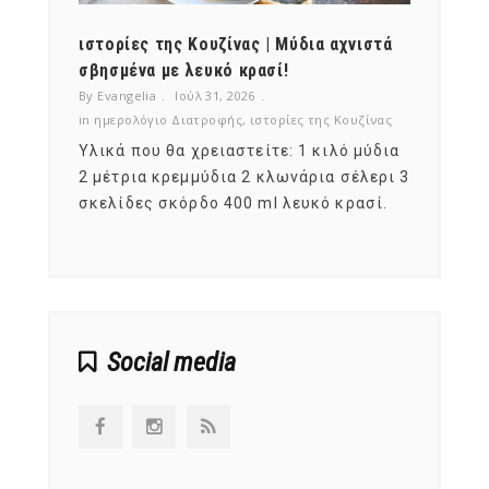
ότι,
ιστορίες της Κουζίνας | Μύδια αχνιστά
ημερο
νες;
σβησμένα με λευκό κρασί!
λαχαν
By Evangelia
Ιούλ 31, 2026
By Evan
ζίνας
in
ημερολόγιο Διατροφής
,
ιστορίες της Κουζίνας
in
ημερ
ια
Υλικά που θα χρειαστείτε: 1 κιλό μύδια
Σύμφω
, στο
2 μέτρια κρεμμύδια 2 κλωνάρια σέλερι 3
αυτοί
ς,
σκελίδες σκόρδο 400 ml λευκό κρασί.
είναι
αναπτ
Social media