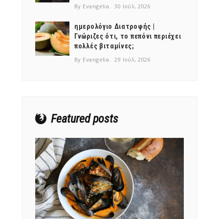
By Evangelia
30 Ιούλ, 2026
ημερολόγιο Διατροφής |
Γνώριζες ότι, το πεπόνι περιέχει
πολλές βιταμίνες;
NEWSLETTER
By Evangelia
29 Ιούλ, 2026
mel
y updates
fro
m
Get ti
your favorite
products
Featured posts