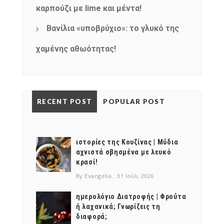
καρπούζι με lime και μέντα!
Βανίλια «υποβρύχιο»: το γλυκό της
χαμένης αθωότητας!
RECENT POST
POPULAR POST
ιστορίες της Κουζίνας | Μύδια
αχνιστά σβησμένα με λευκό
κρασί!
By Evangelia
31 Ιούλ, 2026
ημερολόγιο Διατροφής | Φρούτα
ή λαχανικά; Γνωρίζεις τη
διαφορά;