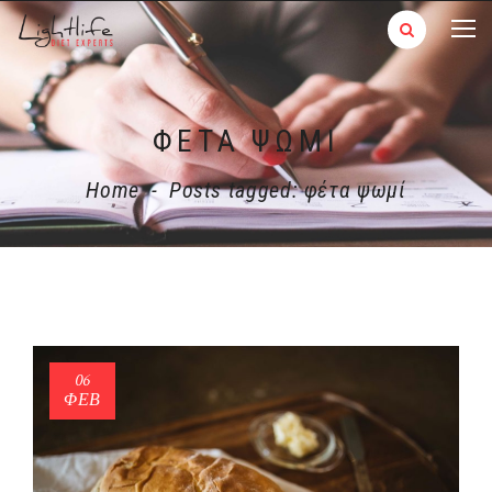
ΦΈΤΑ ΨΩΜΊ
Home
-
Posts tagged: φέτα ψωμί
06
ΦΕΒ