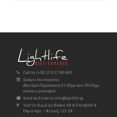
Call Us (+30) 210 57 80 840
Ωράριο λειτουργίας:
Δευτέρα-Παρασκευή 01:00μμ έως 09:00μμ
κατόπιν ραντεβού.
Send an Email on info@lightlife.gr
Visit Us Αιμιλίου Βεάκη 9Α & Ρούσβελτ 8,
Περιστέρι – Αττική, 121 34