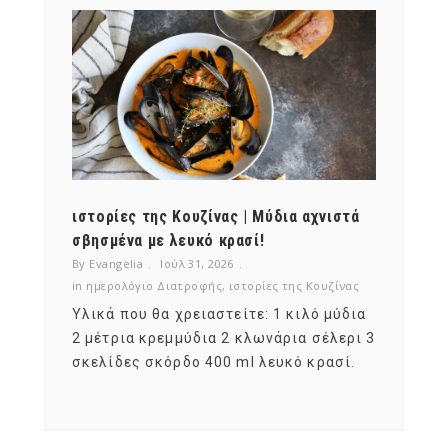
ότι,
ιστορίες της Κουζίνας | Μύδια αχνιστά
ημερο
νες;
σβησμένα με λευκό κρασί!
λαχαν
By Evangelia
Ιούλ 31, 2026
By Evan
ζίνας
in
ημερολόγιο Διατροφής
,
ιστορίες της Κουζίνας
in
ημερ
ια
Υλικά που θα χρειαστείτε: 1 κιλό μύδια
Σύμφω
, στο
2 μέτρια κρεμμύδια 2 κλωνάρια σέλερι 3
αυτοί
ς,
σκελίδες σκόρδο 400 ml λευκό κρασί.
είναι
αναπτ