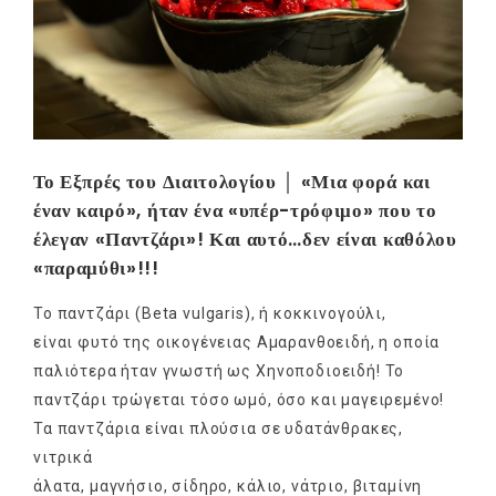
Το Εξπρές του Διαιτολογίου │ «Μια φορά και
έναν καιρό», ήταν ένα «υπέρ-τρόφιμο» που το
έλεγαν «Παντζάρι»! Και αυτό…δεν είναι καθόλου
«παραμύθι»!!!
Το παντζάρι (Beta vulgaris), ή κοκκινογούλι,
είναι φυτό της οικογένειας Αμαρανθοειδή, η οποία
παλιότερα ήταν γνωστή ως Χηνοποδιοειδή! Το
παντζάρι τρώγεται τόσο ωμό, όσο και μαγειρεμένο!
Τα παντζάρια είναι πλούσια σε υδατάνθρακες,
νιτρικά
άλατα, μαγνήσιο, σίδηρο, κάλιο, νάτριο, βιταμίνη