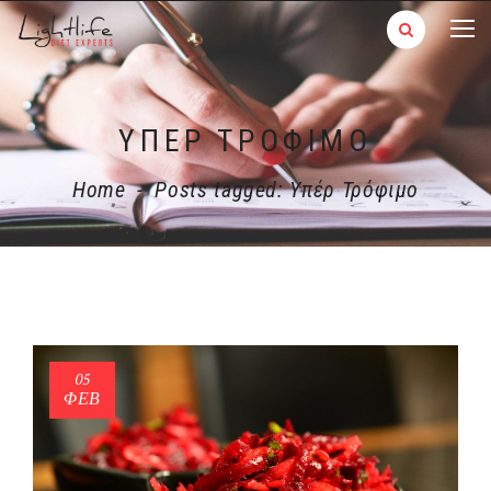
ΥΠΈΡ ΤΡΌΦΙΜΟ
Home
-
Posts tagged: Υπέρ Τρόφιμο
05
ΦΕΒ