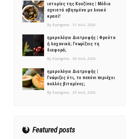
ιστορίες της Κουζίνας | Μύδια
αχνιστά σβησμένα με λευκό
κρασί!
By Evangelia
31 Ιούλ, 2026
ημερολόγιο Διατροφής | Φρούτα
ή λαχανικά; Γνωρίζεις τη
διαφορά;
By Evangelia
30 Ιούλ, 2026
NEWSLETTER
ημερολόγιο Διατροφής |
mel
y updates
fro
m
Γνώριζες ότι, το πεπόνι περιέχει
Get ti
your favorite
πολλές βιταμίνες;
products
By Evangelia
29 Ιούλ, 2026
Featured posts