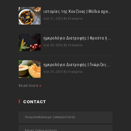
ιστορίες της Κουζίνας | Μύδια αχνιστά σβησμένα με λευκό κρασί!
Ιούλ 31, 2026
By Evangelia
ημερολόγιο Διατροφής | Φρούτα ή λαχανικά; Γνωρίζεις τη διαφορά;
Ιούλ 30, 2026
By Evangelia
ημερολόγιο Διατροφής | Γνώριζες ότι, το πεπόνι περιέχει πολλές βιταμίνες;
Ιούλ 29, 2026
By Evangelia
Read more
CONTACT