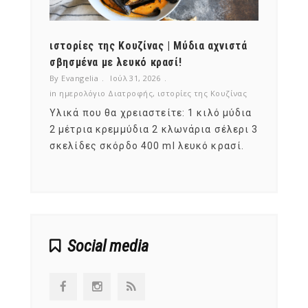
ότι,
ιστορίες της Κουζίνας | Μύδια αχνιστά
ημερο
νες;
σβησμένα με λευκό κρασί!
λαχαν
By Evangelia
Ιούλ 31, 2026
By Evan
ζίνας
in
ημερολόγιο Διατροφής
,
ιστορίες της Κουζίνας
in
ημερ
ια
Υλικά που θα χρειαστείτε: 1 κιλό μύδια
Σύμφω
, στο
2 μέτρια κρεμμύδια 2 κλωνάρια σέλερι 3
αυτοί
ς,
σκελίδες σκόρδο 400 ml λευκό κρασί.
είναι
αναπτ
Social media