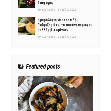
διαφορά;
By Evangelia
30 Ιούλ, 2026
ημερολόγιο Διατροφής |
Γνώριζες ότι, το πεπόνι περιέχει
πολλές βιταμίνες;
NEWSLETTER
By Evangelia
29 Ιούλ, 2026
mel
y updates
fro
m
Get ti
your favorite
products
Featured posts