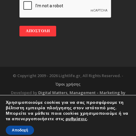
© Copyright 2009 -
2026 Lightlife.gr, All Rights Reserved. -
Όροι χρήσης
Developed by
Digital Matters
, Management – Marketing by
Χρησιμοποιούμε cookies για να σας προσφέρουμε τη
βέλτιστη εμπειρία πλοήγησης στον ιστότοπό μας.
Μπορείτε να μάθετε ποια cookies χρησιμοποιούμε ή να
Blog
About
Services
Corporate Support
τα απενεργοποιήσετε στις
ρυθμίσεις
.
Workplace
Contact
Αποδοχή