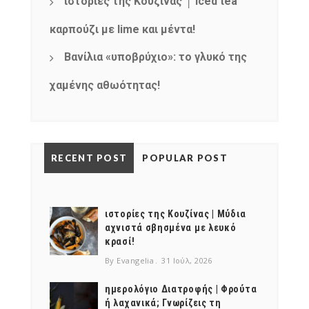
ιστορίες της Κουζίνας │ Iced tea
καρπούζι με lime και μέντα!
Βανίλια «υποβρύχιο»: το γλυκό της
χαμένης αθωότητας!
RECENT POST
POPULAR POST
ιστορίες της Κουζίνας | Μύδια
αχνιστά σβησμένα με λευκό
κρασί!
By Evangelia
31 Ιούλ, 2026
ημερολόγιο Διατροφής | Φρούτα
ή λαχανικά; Γνωρίζεις τη