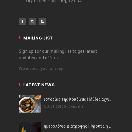
Περιστέρι – Αττική, 121 34
MAILING LIST
Sign up for our mailing list to get latest
updates and offers.
We respect your privacy.
LATEST NEWS
ιστορίες της Κουζίνας | Μύδια αχνιστά σβησμένα με λευκό κρασί!
Ιούλ 31, 2026
By Evangelia
ημερολόγιο Διατροφής | Φρούτα ή λαχανικά; Γνωρίζεις τη διαφορά;