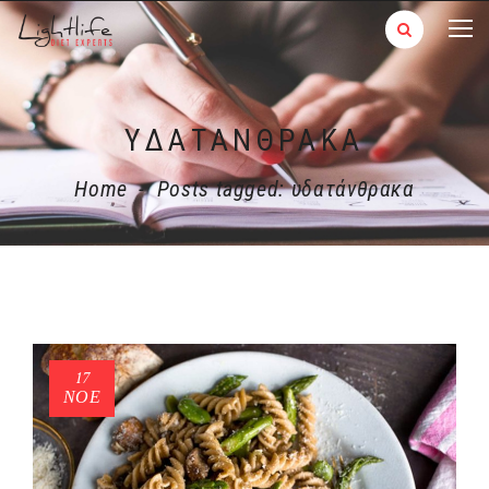
ΥΔΑΤΆΝΘΡΑΚΑ
Home
-
Posts tagged: υδατάνθρακα
17
ΝΟΈ