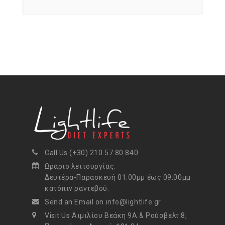
Call Us (+30) 210 57 80 840
Ωράριο λειτουργίας:
Δευτέρα-Παρασκευή 01:00μμ έως 09:00μμ
κατόπιν ραντεβού.
Send an Email on info@lightlife.gr
Visit Us Αιμιλίου Βεάκη 9Α & Ρούσβελτ 8,