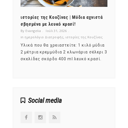
ότι,
ιστορίες της Κουζίνας | Μύδια αχνιστά
ημερο
νες;
σβησμένα με λευκό κρασί!
λαχαν
By Evangelia
Ιούλ 31, 2026
By Evan
ζίνας
in
ημερολόγιο Διατροφής
,
ιστορίες της Κουζίνας
in
ημερ
ια
Υλικά που θα χρειαστείτε: 1 κιλό μύδια
Σύμφω
, στο
2 μέτρια κρεμμύδια 2 κλωνάρια σέλερι 3
αυτοί
ς,
σκελίδες σκόρδο 400 ml λευκό κρασί.
είναι
αναπτ
Social media