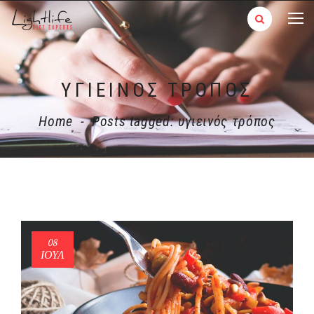
ΥΓΙΕΙΝΌΣ ΤΡΌΠΟΣ
Home
-
Posts tagged: υγιεινός τρόπος
08
ΙΟΎΛ