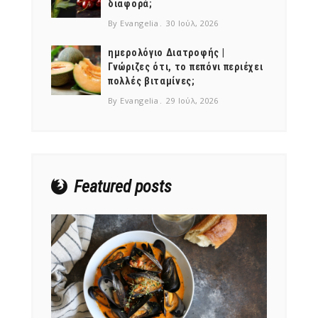
διαφορά;
By Evangelia
30 Ιούλ, 2026
ημερολόγιο Διατροφής |
Γνώριζες ότι, το πεπόνι περιέχει
πολλές βιταμίνες;
NEWSLETTER
By Evangelia
29 Ιούλ, 2026
mel
y updates
fro
m
Get ti
your favorite
products
Featured posts