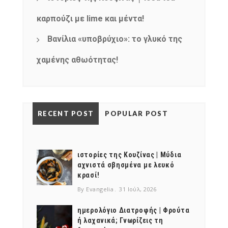
καρπούζι με lime και μέντα!
Βανίλια «υποβρύχιο»: το γλυκό της
χαμένης αθωότητας!
RECENT POST
POPULAR POST
ιστορίες της Κουζίνας | Μύδια
αχνιστά σβησμένα με λευκό
κρασί!
By Evangelia
31 Ιούλ, 2026
ημερολόγιο Διατροφής | Φρούτα
ή λαχανικά; Γνωρίζεις τη