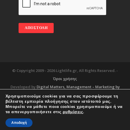
© Copyright 2009 -
2026 Lightlife.gr, All Rights Reserved. -
Όροι χρήσης
Developed by
Digital Matters
, Management – Marketing by
Χρησιμοποιούμε cookies για να σας προσφέρουμε τη
βέλτιστη εμπειρία πλοήγησης στον ιστότοπό μας.
Μπορείτε να μάθετε ποια cookies χρησιμοποιούμε ή να
Blog
About
Services
Corporate Support
τα απενεργοποιήσετε στις
ρυθμίσεις
.
Workplace
Contact
Αποδοχή