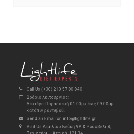
Call Us (+30) 210 57 80 840
Ωράριο λειτουργίας:
Δευτέρα-Παρασκευή 01:00μμ έως 09:00μμ
κατόπιν ραντεβού.
Send an Email on info@lightlife.gr
Visit Us Αιμιλίου Βεάκη 9Α & Ρούσβελτ 8,
Περιστέρι – Αττική, 121 34