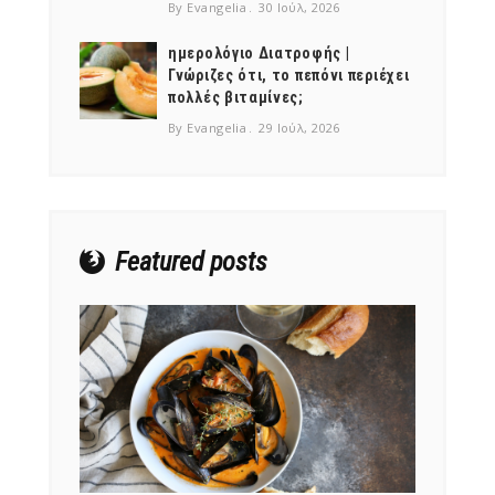
By Evangelia
30 Ιούλ, 2026
ημερολόγιο Διατροφής |
Γνώριζες ότι, το πεπόνι περιέχει
πολλές βιταμίνες;
NEWSLETTER
By Evangelia
29 Ιούλ, 2026
mel
y updates
fro
m
Get ti
your favorite
products
Featured posts