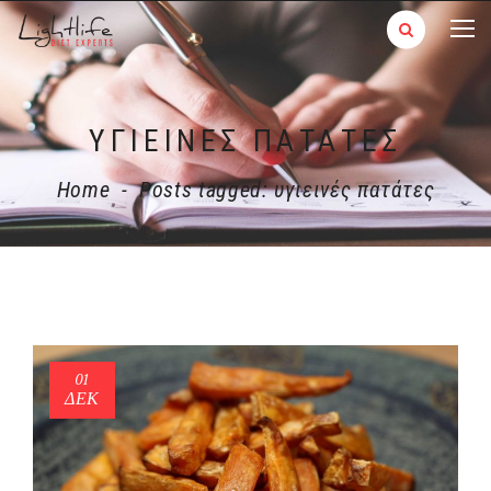
ΥΓΙΕΙΝΈΣ ΠΑΤΆΤΕΣ
Home
-
Posts tagged: υγιεινές πατάτες
01
ΔΕΚ