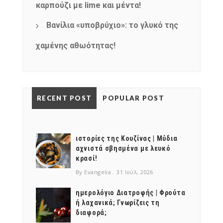
καρπούζι με lime και μέντα!
Βανίλια «υποβρύχιο»: το γλυκό της
χαμένης αθωότητας!
RECENT POST
POPULAR POST
ιστορίες της Κουζίνας | Μύδια
αχνιστά σβησμένα με λευκό
κρασί!
By Evangelia
31 Ιούλ, 2026
ημερολόγιο Διατροφής | Φρούτα
ή λαχανικά; Γνωρίζεις τη
διαφορά;