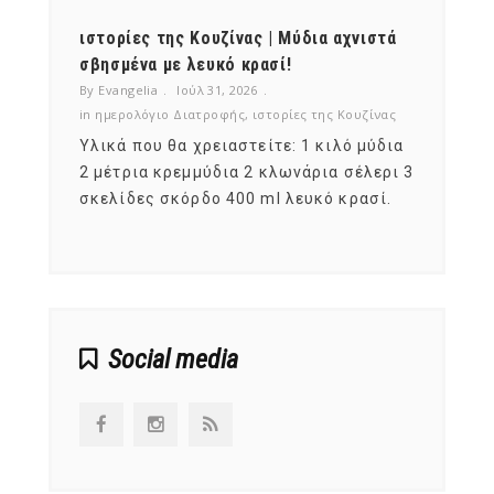
ότι,
ιστορίες της Κουζίνας | Μύδια αχνιστά
ημερο
νες;
σβησμένα με λευκό κρασί!
λαχαν
By Evangelia
Ιούλ 31, 2026
By Evan
ζίνας
in
ημερολόγιο Διατροφής
,
ιστορίες της Κουζίνας
in
ημερ
ια
Υλικά που θα χρειαστείτε: 1 κιλό μύδια
Σύμφω
, στο
2 μέτρια κρεμμύδια 2 κλωνάρια σέλερι 3
αυτοί
ς,
σκελίδες σκόρδο 400 ml λευκό κρασί.
είναι
αναπτ
Social media