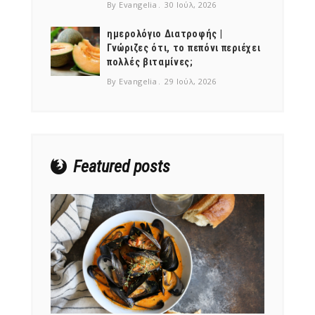
By Evangelia
30 Ιούλ, 2026
ημερολόγιο Διατροφής |
Γνώριζες ότι, το πεπόνι περιέχει
πολλές βιταμίνες;
NEWSLETTER
By Evangelia
29 Ιούλ, 2026
mel
y updates
fro
m
Get ti
your favorite
products
Featured posts