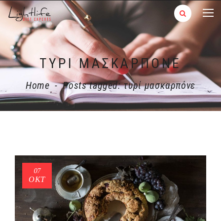
ΤΥΡΊ ΜΑΣΚΑΡΠΌΝΕ
Home
-
Posts tagged: τυρί μασκαρπόνε
07
ΟΚΤ