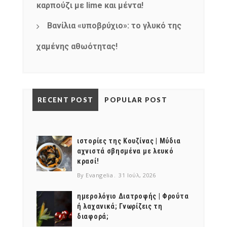
καρπούζι με lime και μέντα!
Βανίλια «υποβρύχιο»: το γλυκό της
χαμένης αθωότητας!
RECENT POST
POPULAR POST
ιστορίες της Κουζίνας | Μύδια
αχνιστά σβησμένα με λευκό
κρασί!
By Evangelia
31 Ιούλ, 2026
ημερολόγιο Διατροφής | Φρούτα
ή λαχανικά; Γνωρίζεις τη
διαφορά;