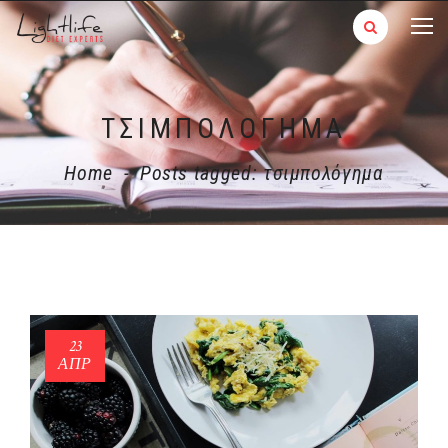
ΤΣΙΜΠΟΛΌΓΗΜΑ
Home
-
Posts tagged: τσιμπολόγημα
23
ΑΠΡ