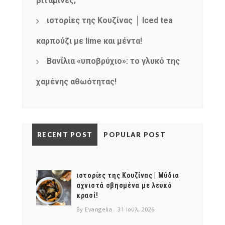
βιταμίνες;
products
ιστορίες της Κουζίνας │ Iced tea
καρπούζι με lime και μέντα!
Βανίλια «υποβρύχιο»: το γλυκό της
χαμένης αθωότητας!
RECENT POST
POPULAR POST
ιστορίες της Κουζίνας | Μύδια
αχνιστά σβησμένα με λευκό
κρασί!
By Evangelia
31 Ιούλ, 2026