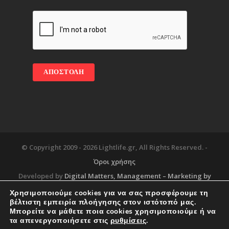
© Copyright 2009 -
2026 Lightlife.gr, All Rights Reserved. -
Όροι χρήσης
Developed by
Digital Matters
, Management – Marketing by
Χρησιμοποιούμε cookies για να σας προσφέρουμε τη
βέλτιστη εμπειρία πλοήγησης στον ιστότοπό μας.
Μπορείτε να μάθετε ποια cookies χρησιμοποιούμε ή να
Blog
About
Services
Corporate Support
τα απενεργοποιήσετε στις
ρυθμίσεις
.