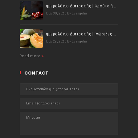
ημερολόγιο Διατροφής | Φρούτα ή λαχανικά; Γνωρίζεις τη διαφορά;
Ιούλ 30, 2026
By Evangelia
ημερολόγιο Διατροφής | Γνώριζες ότι, το πεπόνι περιέχει πολλές βιταμίνες;
Ιούλ 29, 2026
By Evangelia
Read more
CONTACT