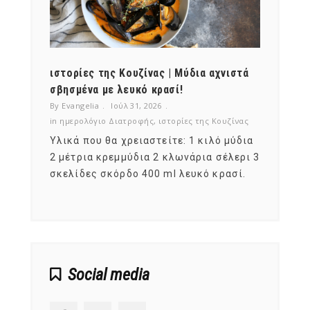
ότι,
ιστορίες της Κουζίνας | Μύδια αχνιστά
ημερο
νες;
σβησμένα με λευκό κρασί!
λαχαν
By Evangelia
Ιούλ 31, 2026
By Evan
ζίνας
in
ημερολόγιο Διατροφής
,
ιστορίες της Κουζίνας
in
ημερ
ια
Υλικά που θα χρειαστείτε: 1 κιλό μύδια
Σύμφω
, στο
2 μέτρια κρεμμύδια 2 κλωνάρια σέλερι 3
αυτοί
ς,
σκελίδες σκόρδο 400 ml λευκό κρασί.
είναι
αναπτ
Social media