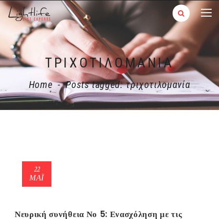
ΤΡΙΧΟΤΙΛΟΜΑΝΊΑ
Home
-
Posts tagged: τριχοτιλομανία
22
ΜΑΪ́
Νευρική συνήθεια Νο 5: Ενασχόληση με τις