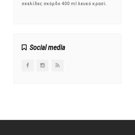
ς,
σκελίδες σκόρδο 400 ml λευκό κρασί.
είναι
αναπτ
Social media