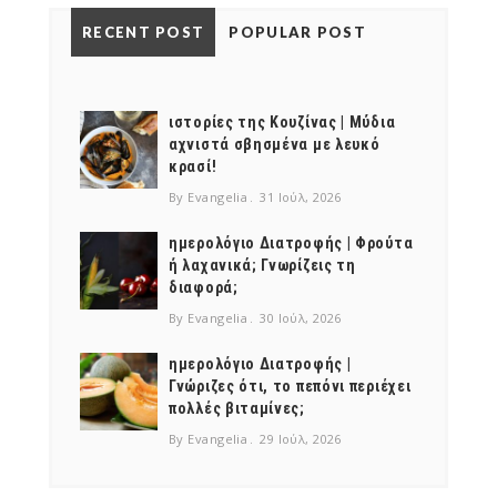
RECENT POST
POPULAR POST
ιστορίες της Κουζίνας | Μύδια
αχνιστά σβησμένα με λευκό
κρασί!
By Evangelia
31 Ιούλ, 2026
ημερολόγιο Διατροφής | Φρούτα
ή λαχανικά; Γνωρίζεις τη
διαφορά;
By Evangelia
30 Ιούλ, 2026
ημερολόγιο Διατροφής |
Γνώριζες ότι, το πεπόνι περιέχει
πολλές βιταμίνες;
By Evangelia
29 Ιούλ, 2026