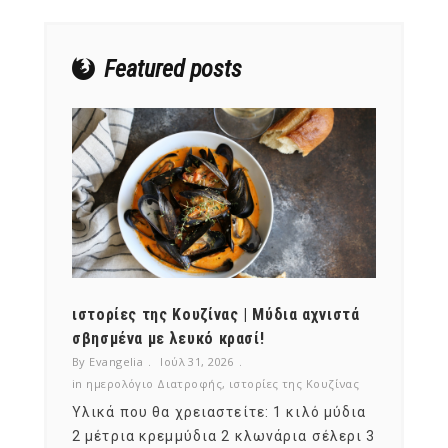
NEWSLETTER
mel
y updates
fro
m
Featured posts
Get ti
your favorite
products
ότι,
ιστορίες της Κουζίνας | Μύδια αχνιστά
ημερο
νες;
σβησμένα με λευκό κρασί!
λαχαν
By Evangelia
Ιούλ 31, 2026
By Evan
ζίνας
in
ημερολόγιο Διατροφής
,
ιστορίες της Κουζίνας
in
ημερ
ια
Υλικά που θα χρειαστείτε: 1 κιλό μύδια
Σύμφω
, στο
2 μέτρια κρεμμύδια 2 κλωνάρια σέλερι 3
αυτοί