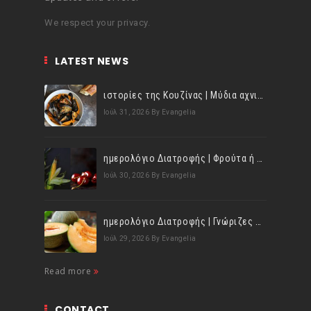
We respect your privacy.
LATEST NEWS
ιστορίες της Κουζίνας | Μύδια αχνιστά σβησμένα με λευκό κρασί!
Ιούλ 31, 2026
By Evangelia
ημερολόγιο Διατροφής | Φρούτα ή λαχανικά; Γνωρίζεις τη διαφορά;
Ιούλ 30, 2026
By Evangelia
ημερολόγιο Διατροφής | Γνώριζες ότι, το πεπόνι περιέχει πολλές βιταμίνες;
Ιούλ 29, 2026
By Evangelia
Read more
CONTACT