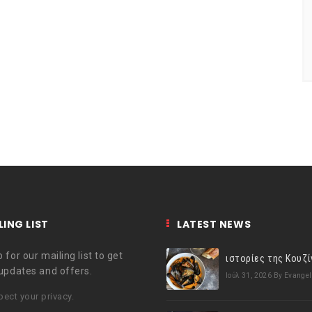
LING LIST
LATEST NEWS
 for our mailing list to get
 updates and offers.
Ιούλ 31, 2026
By Evangel
ect your privacy.