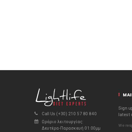
MAI
Sign up
Call Us (+30) 210 57 80 840
latest
Ωράριο λειτουργίας:
We resp
Δευτέρα-Παρασκευή 01:00μμ