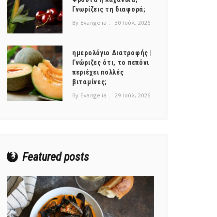
Γνωρίζεις τη διαφορά;
By Evangelia
30 Ιούλ, 2026
ημερολόγιο Διατροφής |
Γνώριζες ότι, το πεπόνι
περιέχει πολλές
βιταμίνες;
By Evangelia
29 Ιούλ, 2026
Featured posts