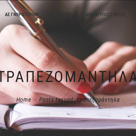
ΑΣ ΓΝΩΡΙΣΤΟΥΜΕ_
ΥΠΗΡΕΣΙΕΣ_
ΕΤΑΙΡΙΚΗ ΥΠΟΣΤΗΡΙΞΗ_
ΤΡΑΠΕΖΟΜΆΝΤΗΛ
Home
-
Posts tagged: τραπεζομάντηλα