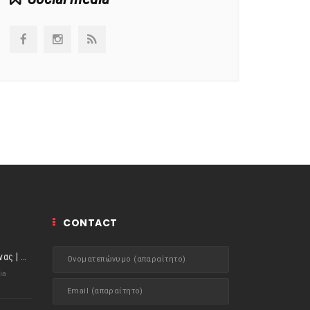
CONTACT
ιστορίες της Κουζίνας | Μύδια αχνιστά σβησμένα με λευκό κρασί!
ia