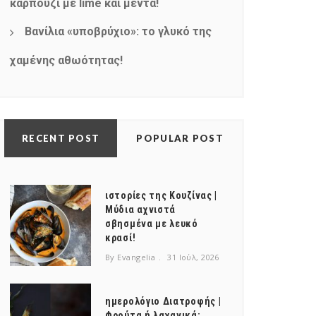
καρπούζι με lime και μέντα!
Βανίλια «υποβρύχιο»: το γλυκό της
χαμένης αθωότητας!
RECENT POST
POPULAR POST
ιστορίες της Κουζίνας |
Μύδια αχνιστά
σβησμένα με λευκό
κρασί!
By Evangelia
31 Ιούλ, 2026
ημερολόγιο Διατροφής |
Φρούτα ή λαχανικά;