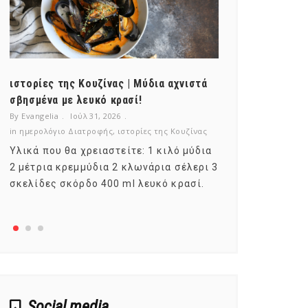
ιστορίες της Κουζίνας | Μύδια αχνιστά
ημερολόγιο Δ
σβησμένα με λευκό κρασί!
λαχανικά; Γν
By Evangelia
Ιούλ 31, 2026
By Evangelia
Ιο
in
ημερολόγιο Διατροφής
,
ιστορίες της Κουζίνας
in
ημερολόγιο Δ
Υλικά που θα χρειαστείτε: 1 κιλό μύδια
Σύμφωνα με τ
2 μέτρια κρεμμύδια 2 κλωνάρια σέλερι 3
αυτοί που με
σκελίδες σκόρδο 400 ml λευκό κρασί.
είναι το μέρ
αναπτύσσετα
Social media