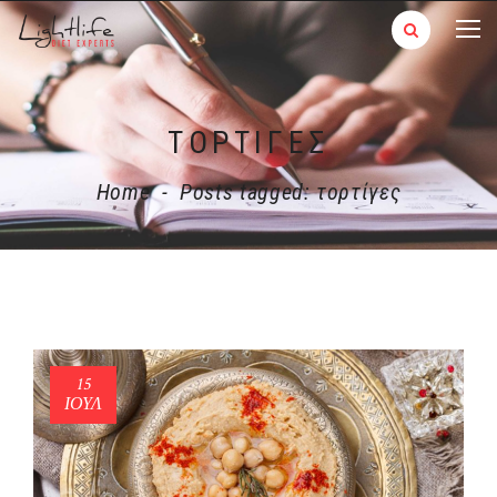
ΤΟΡΤΊΓΕΣ
Home
-
Posts tagged: τορτίγες
15
ΙΟΎΛ