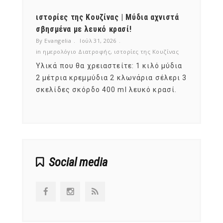
ότι,
ιστορίες της Κουζίνας | Μύδια αχνιστά
ημερο
νες;
σβησμένα με λευκό κρασί!
λαχαν
By Evangelia
Ιούλ 31, 2026
By Evan
ζίνας
in
ημερολόγιο Διατροφής
,
ιστορίες της Κουζίνας
in
ημερ
ια
Υλικά που θα χρειαστείτε: 1 κιλό μύδια
Σύμφω
, στο
2 μέτρια κρεμμύδια 2 κλωνάρια σέλερι 3
αυτοί
ς,
σκελίδες σκόρδο 400 ml λευκό κρασί.
είναι
αναπτ
Social media