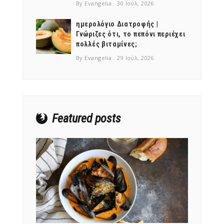
By Evangelia
30 Ιούλ, 2026
ημερολόγιο Διατροφής |
Γνώριζες ότι, το πεπόνι περιέχει
πολλές βιταμίνες;
NEWSLETTER
By Evangelia
29 Ιούλ, 2026
mel
y updates
fro
m
Get ti
your favorite
products
Featured posts