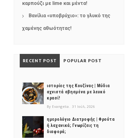
καρπούζι με lime και μέντα!
Βανίλια «υποβρύχιο»: το γλυκό της
χαμένης αθωότητας!
RECENT POST
POPULAR POST
ιστορίες της Κουζίνας | Μύδια
αχνιστά σβησμένα με λευκό
κρασί!
By Evangelia
31 Ιούλ, 2026
ημερολόγιο Διατροφής | Φρούτα
ή λαχανικά; Γνωρίζεις τη
διαφορά;