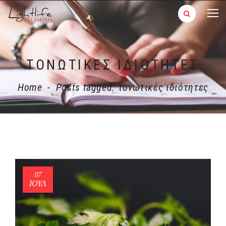
ΤΟΝΩΤΙΚΈΣ ΙΔΙΌΤΗΤΕΣ
Home
-
Posts tagged: τονωτικές ιδιότητες
07
ΙΟΎΛ