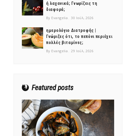
ή λαχανικά; Γνωρίζεις τη
διαφορά;
By Evangelia
30 Ιούλ, 2026
ημερολόγιο Διατροφής |
Γνώριζες ότι, το πεπόνι περιέχει
NEWSLETTER
πολλές βιταμίνες;
mel
y updates
fro
m
By Evangelia
29 Ιούλ, 2026
Get ti
your favorite
products
Featured posts