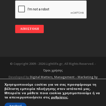
© Copyright 2009 -
2026 Lightlife.gr, All Rights Reserved. -
Όροι χρήσης
Developed by
Digital Matters
, Management – Marketing by
Χρησιμοποιούμε cookies για να σας προσφέρουμε τη
βέλτιστη εμπειρία πλοήγησης στον ιστότοπό μας.
Μπορείτε να μάθετε ποια cookies χρησιμοποιούμε ή να
Blog
About
Services
Corporate Support
τα απενεργοποιήσετε στις
ρυθμίσεις
.
Workplace
Contact