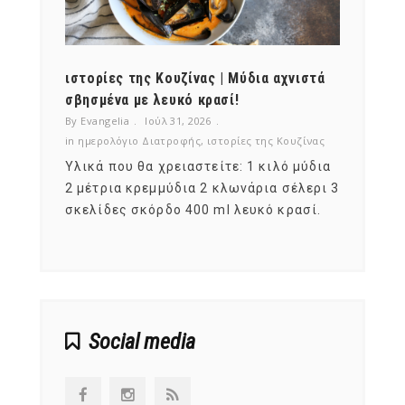
ότι,
ιστορίες της Κουζίνας | Μύδια αχνιστά
ημερο
νες;
σβησμένα με λευκό κρασί!
λαχαν
By Evangelia
Ιούλ 31, 2026
By Evan
ζίνας
in
ημερολόγιο Διατροφής
,
ιστορίες της Κουζίνας
in
ημερ
ια
Υλικά που θα χρειαστείτε: 1 κιλό μύδια
Σύμφω
, στο
2 μέτρια κρεμμύδια 2 κλωνάρια σέλερι 3
αυτοί
ς,
σκελίδες σκόρδο 400 ml λευκό κρασί.
είναι
αναπτ
Social media