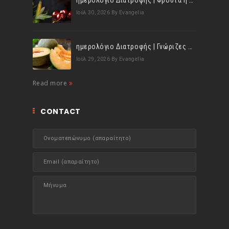
ημερολόγιο Διατροφής | Φρούτα ή λαχανικά; Γνωρίζεις τη διαφορά;
Ιούλ 30, 2026
By Evangelia
ημερολόγιο Διατροφής | Γνώριζες ότι, το πεπόνι περιέχει πολλές βιταμίνες;
Ιούλ 29, 2026
By Evangelia
Read more
CONTACT