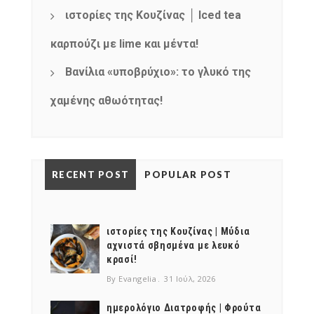
ιστορίες της Κουζίνας │ Iced tea
καρπούζι με lime και μέντα!
Βανίλια «υποβρύχιο»: το γλυκό της
χαμένης αθωότητας!
RECENT POST
POPULAR POST
ιστορίες της Κουζίνας | Μύδια
αχνιστά σβησμένα με λευκό
κρασί!
By Evangelia
31 Ιούλ, 2026
ημερολόγιο Διατροφής | Φρούτα