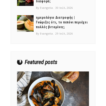
διαφορά;
By Evangelia
30 Ιούλ, 2026
ημερολόγιο Διατροφής |
Γνώριζες ότι, το πεπόνι περιέχει
πολλές βιταμίνες;
NEWSLETTER
By Evangelia
29 Ιούλ, 2026
mel
y updates
fro
m
Get ti
your favorite
products
Featured posts