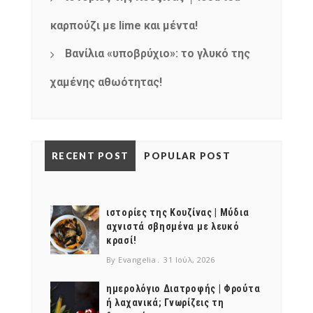
καρπούζι με lime και μέντα!
Βανίλια «υποβρύχιο»: το γλυκό της
χαμένης αθωότητας!
RECENT POST
POPULAR POST
ιστορίες της Κουζίνας | Μύδια
αχνιστά σβησμένα με λευκό
κρασί!
By Evangelia
31 Ιούλ, 2026
ημερολόγιο Διατροφής | Φρούτα
ή λαχανικά; Γνωρίζεις τη