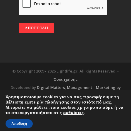
© Copyright 2009 -
2026 Lightlife.gr, All Rights Reserved. -
Όροι χρήσης
Developed by
Digital Matters
, Management – Marketing by
Χρησιμοποιούμε cookies για να σας προσφέρουμε τη
βέλτιστη εμπειρία πλοήγησης στον ιστότοπό μας.
Μπορείτε να μάθετε ποια cookies χρησιμοποιούμε ή να
Blog
About
Services
Corporate Support
τα απενεργοποιήσετε στις
ρυθμίσεις
.
Workplace
Contact
Αποδοχή