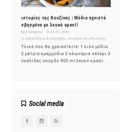
ότι,
ιστορίες της Κουζίνας | Μύδια αχνιστά
ημερο
νες;
σβησμένα με λευκό κρασί!
λαχαν
By Evangelia
Ιούλ 31, 2026
By Evan
ζίνας
in
ημερολόγιο Διατροφής
,
ιστορίες της Κουζίνας
in
ημερ
ια
Υλικά που θα χρειαστείτε: 1 κιλό μύδια
Σύμφω
, στο
2 μέτρια κρεμμύδια 2 κλωνάρια σέλερι 3
αυτοί
ς,
σκελίδες σκόρδο 400 ml λευκό κρασί.
είναι
αναπτ
Social media