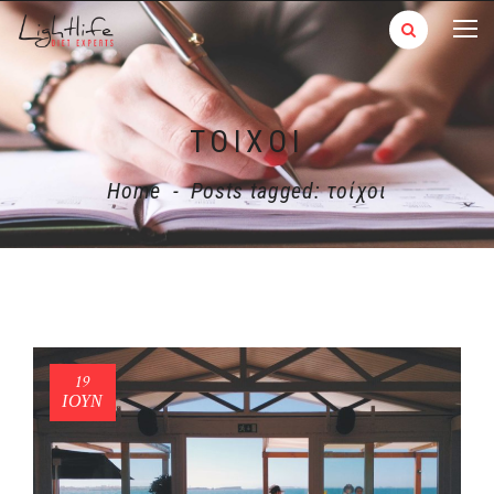
ΤΟΊΧΟΙ
Home
-
Posts tagged: τοίχοι
19
ΙΟΎΝ