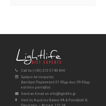
Call Us (+30) 210 57 80 840
Ωράριο λειτουργίας:
Δευτέρα-Παρασκευή 01:00μμ έως 09:00μμ
κατόπιν ραντεβού.
Send an Email on info@lightlife.gr
Visit Us Αιμιλίου Βεάκη 9Α & Ρούσβελτ 8,
Περιστέρι – Αττική, 121 34