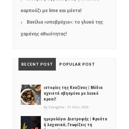
καρπούζι με lime και μέντα!
Βανίλια «υποβρύχιο»: το γλυκό της
χαμένης αθωότητας!
RECENT POST
POPULAR POST
ιστορίες της Κουζίνας | Μύδια
αχνιστά σβησμένα με λευκό
κρασί!
By Evangelia
31 Ιούλ, 2026
ημερολόγιο Διατροφής | Φρούτα
ή λαχανικά; Γνωρίζεις τη