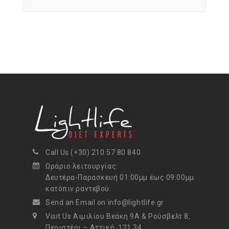
Call Us (+30) 210 57 80 840
Ωράριο λειτουργίας:
Δευτέρα-Παρασκευή 01:00μμ έως 09:00μμ
κατόπιν ραντεβού.
Send an Email on info@lightlife.gr
Visit Us Αιμιλίου Βεάκη 9Α & Ρούσβελτ 8,
Περιστέρι – Αττική, 121 34