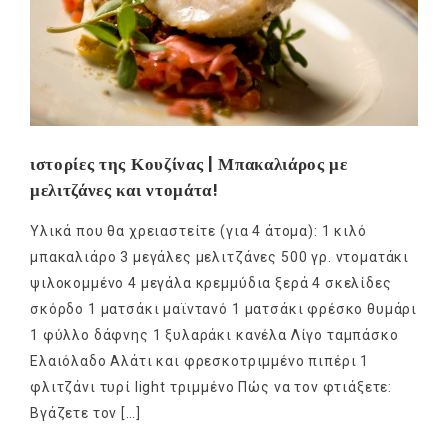
ιστορίες της Κουζίνας | Μπακαλιάρος με
μελιτζάνες και ντομάτα!
Υλικά που θα χρειαστείτε (για 4 άτομα): 1 κιλό
μπακαλιάρο 3 μεγάλες μελιτζάνες 500 γρ. ντοματάκι
ψιλοκομμένο 4 μεγάλα κρεμμύδια ξερά 4 σκελίδες
σκόρδο 1 ματσάκι μαϊντανό 1 ματσάκι φρέσκο θυμάρι
1 φύλλο δάφνης 1 ξυλαράκι κανέλα Λίγο ταμπάσκο
Ελαιόλαδο Αλάτι και φρεσκοτριμμένο πιπέρι 1
φλιτζάνι τυρί light τριμμένο Πώς να τον φτιάξετε:
Βγάζετε τον […]