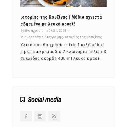
ότι,
ιστορίες της Κουζίνας | Μύδια αχνιστά
ημερο
νες;
σβησμένα με λευκό κρασί!
λαχαν
By Evangelia
Ιούλ 31, 2026
By Evan
ζίνας
in
ημερολόγιο Διατροφής
,
ιστορίες της Κουζίνας
in
ημερ
ια
Υλικά που θα χρειαστείτε: 1 κιλό μύδια
Σύμφω
, στο
2 μέτρια κρεμμύδια 2 κλωνάρια σέλερι 3
αυτοί
ς,
σκελίδες σκόρδο 400 ml λευκό κρασί.
είναι
αναπτ
Social media