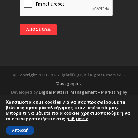
© Copyright 2009 -
2026 Lightlife.gr, All Rights Reserved. -
Όροι χρήσης
Developed by
Digital Matters
, Management – Marketing by
Χρησιμοποιούμε cookies για να σας προσφέρουμε τη
βέλτιστη εμπειρία πλοήγησης στον ιστότοπό μας.
Μπορείτε να μάθετε ποια cookies χρησιμοποιούμε ή να
Blog
About
Services
Corporate Support
τα απενεργοποιήσετε στις
ρυθμίσεις
.
Workplace
Contact
Αποδοχή