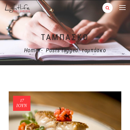
ΤΑΜΠΆΣΚΟ
Home
-
Posts tagged: ταμπάσκο
17
ΙΟΎΝ