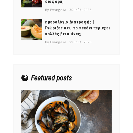
διαφορά;
By Evangelia
30 Ιούλ, 2026
ημερολόγιο Διατροφής |
Γνώριζες ότι, το πεπόνι περιέχει
πολλές βιταμίνες;
NEWSLETTER
By Evangelia
29 Ιούλ, 2026
mel
y updates
fro
m
Get ti
your favorite
products
Featured posts