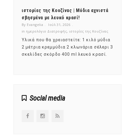
ότι,
ιστορίες της Κουζίνας | Μύδια αχνιστά
ημερο
νες;
σβησμένα με λευκό κρασί!
λαχαν
By Evangelia
Ιούλ 31, 2026
By Evan
ζίνας
in
ημερολόγιο Διατροφής
,
ιστορίες της Κουζίνας
in
ημερ
ια
Υλικά που θα χρειαστείτε: 1 κιλό μύδια
Σύμφω
, στο
2 μέτρια κρεμμύδια 2 κλωνάρια σέλερι 3
αυτοί
ς,
σκελίδες σκόρδο 400 ml λευκό κρασί.
είναι
αναπτ
Social media