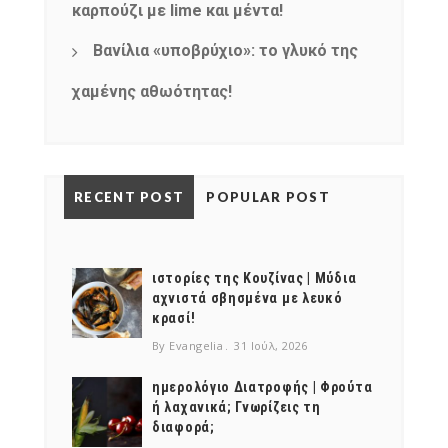
καρπούζι με lime και μέντα!
Βανίλια «υποβρύχιο»: το γλυκό της
χαμένης αθωότητας!
RECENT POST
POPULAR POST
ιστορίες της Κουζίνας | Μύδια
αχνιστά σβησμένα με λευκό
κρασί!
By Evangelia
31 Ιούλ, 2026
ημερολόγιο Διατροφής | Φρούτα
ή λαχανικά; Γνωρίζεις τη
διαφορά;