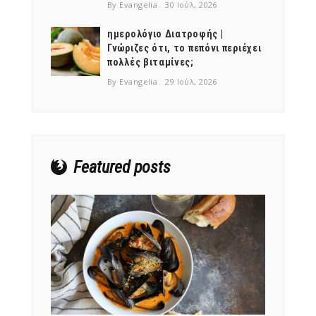
By Evangelia
30 Ιούλ, 2026
ημερολόγιο Διατροφής |
Γνώριζες ότι, το πεπόνι περιέχει
πολλές βιταμίνες;
NEWSLETTER
By Evangelia
29 Ιούλ, 2026
mel
y updates
fro
m
Get ti
your favorite
products
Featured posts