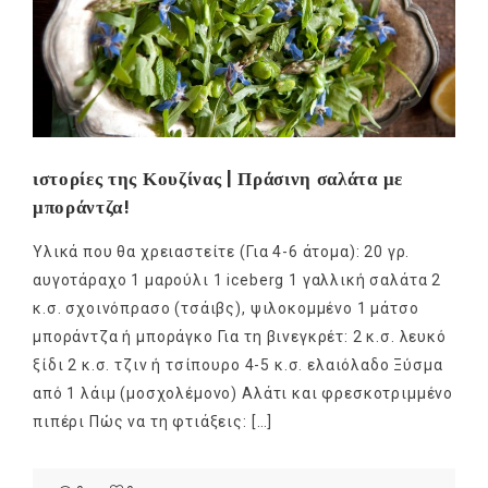
ιστορίες της Κουζίνας | Πράσινη σαλάτα με
μποράντζα!
Υλικά που θα χρειαστείτε (Για 4-6 άτομα): 20 γρ.
αυγοτάραχο 1 μαρούλι 1 iceberg 1 γαλλική σαλάτα 2
κ.σ. σχοινόπρασο (τσάιβς), ψιλοκομμένο 1 μάτσο
μποράντζα ή μποράγκο Για τη βινεγκρέτ: 2 κ.σ. λευκό
ξίδι 2 κ.σ. τζιν ή τσίπουρο 4-5 κ.σ. ελαιόλαδο Ξύσμα
από 1 λάιμ (μοσχολέμονο) Αλάτι και φρεσκοτριμμένο
πιπέρι Πώς να τη φτιάξεις: […]