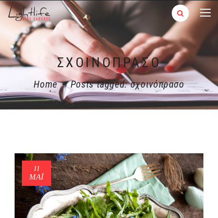
ΣΧΟΙΝΌΠΡΑΣΟ
Home
-
Posts tagged: σχοινόπρασο
11
ΜΑΪ́