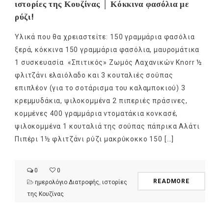
ιστορίες της Κουζίνας │ Κόκκινα φασόλια με
ρύζι!
Υλικά που θα χρειαστείτε: 150 γραμμάρια φασόλια
ξερά, κόκκινα 150 γραμμάρια φασόλια, μαυρομάτικα
1 συσκευασία «Σπιτικός» Ζωμός Λαχανικών Knorr ½
φλιτζάνι ελαιόλαδο και 3 κουταλιές σούπας
επιπλέον (για το σοτάρισμα του καλαμποκιού) 3
κρεμμυδάκια, ψιλοκομμένα 2 πιπεριές πράσινες,
κομμένες 400 γραμμάρια ντοματάκια κονκασέ,
ψιλοκομμένα 1 κουταλιά της σούπας πάπρικα Αλάτι
Πιπέρι 1½ φλιτζάνι ρύζι μακρύκοκκο 150 […]
0
0
READMORE
ημερολόγιο Διατροφής
,
ιστορίες
της Κουζίνας