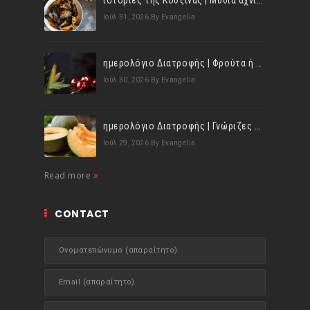
ιστορίες της Κουζίνας | Μύδια αχνιστά σβησμένα με λευκό κρασί!
Ιούλ 31, 2026
By Evangelia
ημερολόγιο Διατροφής | Φρούτα ή λαχανικά; Γνωρίζεις τη διαφορά;
Ιούλ 30, 2026
By Evangelia
ημερολόγιο Διατροφής | Γνώριζες ότι, το πεπόνι περιέχει πολλές βιταμίνες;
Ιούλ 29, 2026
By Evangelia
Read more
CONTACT