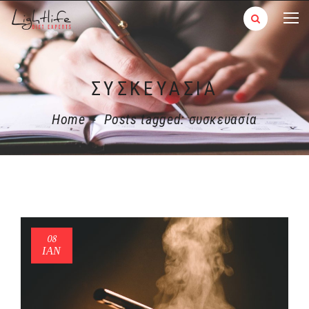
ΣΥΣΚΕΥΑΣΊΑ
Home
-
Posts tagged: συσκευασία
08
ΙΑΝ