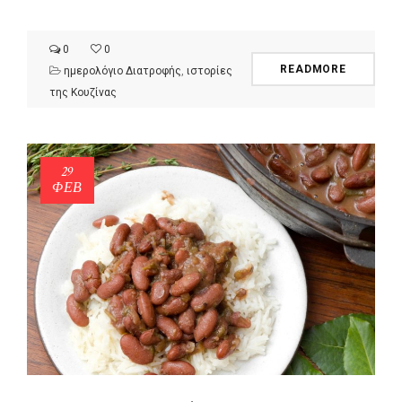
0
0
READMORE
ημερολόγιο Διατροφής
,
ιστορίες
της Κουζίνας
29
ΦΕΒ