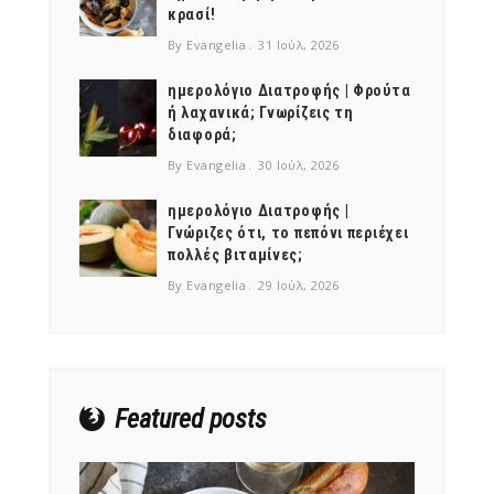
κρασί!
By Evangelia
31 Ιούλ, 2026
ημερολόγιο Διατροφής | Φρούτα
ή λαχανικά; Γνωρίζεις τη
διαφορά;
By Evangelia
30 Ιούλ, 2026
ημερολόγιο Διατροφής |
Γνώριζες ότι, το πεπόνι περιέχει
πολλές βιταμίνες;
By Evangelia
29 Ιούλ, 2026
Featured posts