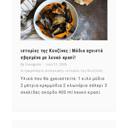
ότι,
ιστορίες της Κουζίνας | Μύδια αχνιστά
ημερο
νες;
σβησμένα με λευκό κρασί!
λαχαν
By Evangelia
Ιούλ 31, 2026
By Evan
ζίνας
in
ημερολόγιο Διατροφής
,
ιστορίες της Κουζίνας
in
ημερ
ια
Υλικά που θα χρειαστείτε: 1 κιλό μύδια
Σύμφω
, στο
2 μέτρια κρεμμύδια 2 κλωνάρια σέλερι 3
αυτοί
ς,
σκελίδες σκόρδο 400 ml λευκό κρασί.
είναι
αναπτ