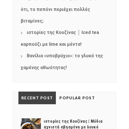
mel
y updates
fro
m
Get ti
your favorite
ότι, το πεπόνι περιέχει πολλές
products
βιταμίνες;
ιστορίες της Κουζίνας │ Iced tea
καρπούζι με lime και μέντα!
Βανίλια «υποβρύχιο»: το γλυκό της
χαμένης αθωότητας!
RECENT POST
POPULAR POST
ιστορίες της Κουζίνας | Μύδια
αχνιστά σβησμένα με λευκό