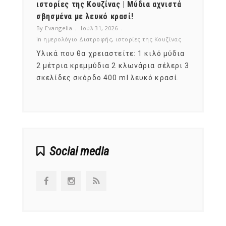
ότι,
ιστορίες της Κουζίνας | Μύδια αχνιστά
ημερο
νες;
σβησμένα με λευκό κρασί!
λαχαν
By Evangelia
Ιούλ 31, 2026
By Evan
ζίνας
in
ημερολόγιο Διατροφής
,
ιστορίες της Κουζίνας
in
ημερ
ια
Υλικά που θα χρειαστείτε: 1 κιλό μύδια
Σύμφω
, στο
2 μέτρια κρεμμύδια 2 κλωνάρια σέλερι 3
αυτοί
ς,
σκελίδες σκόρδο 400 ml λευκό κρασί.
είναι
αναπτ
Social media