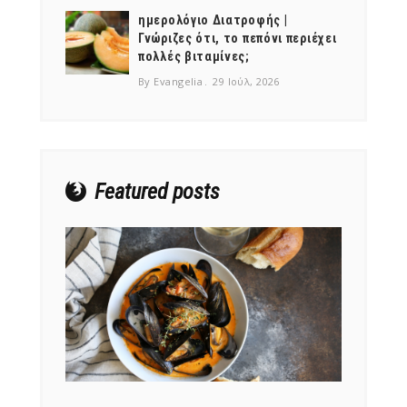
ημερολόγιο Διατροφής |
Γνώριζες ότι, το πεπόνι περιέχει
πολλές βιταμίνες;
By Evangelia
29 Ιούλ, 2026
NEWSLETTER
mel
y updates
fro
m
Get ti
your favorite
products
Featured posts