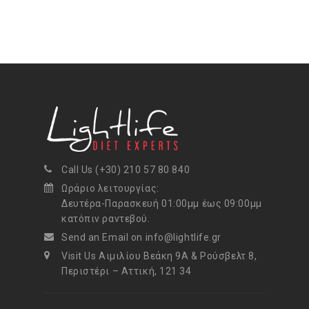
Call Us (+30) 210 57 80 840
Ωράριο λειτουργίας:
Δευτέρα-Παρασκευή 01:00μμ έως 09:00μμ
κατόπιν ραντεβού.
Send an Email on info@lightlife.gr
Visit Us Αιμιλίου Βεάκη 9Α & Ρούσβελτ 8,
Περιστέρι – Αττική, 121 34