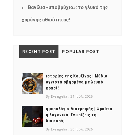
Βανίλια «υποβρύχιο»: το γλυκό της
χαμένης αθωότητας!
RECENT POST
POPULAR POST
ιστορίες της Κουζίνας | Μύδια
αχνιστά σβησμένα με λευκό
κρασί!
By Evangelia
31 Ιούλ, 2026
ημερολόγιο Διατροφής | Φρούτα
ή λαχανικά; Γνωρίζεις τη
διαφορά;
By Evangelia
30 Ιούλ, 2026