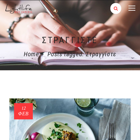
ΣΤΡΑΓΓΊΣΤΕ
Home
-
Posts tagged: Στραγγίστε
12
ΦΕΒ