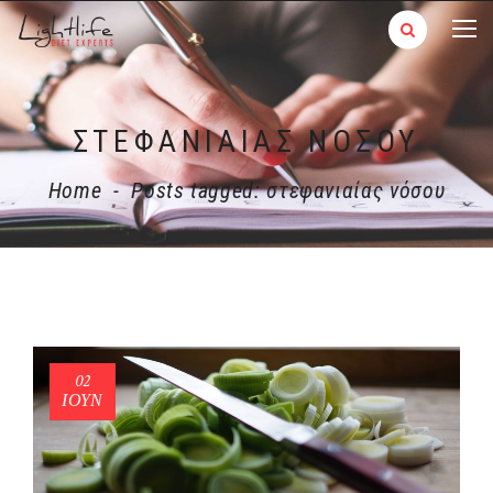
ΣΤΕΦΑΝΙΑΊΑΣ ΝΌΣΟΥ
Home
-
Posts tagged: στεφανιαίας νόσου
02
ΙΟΎΝ