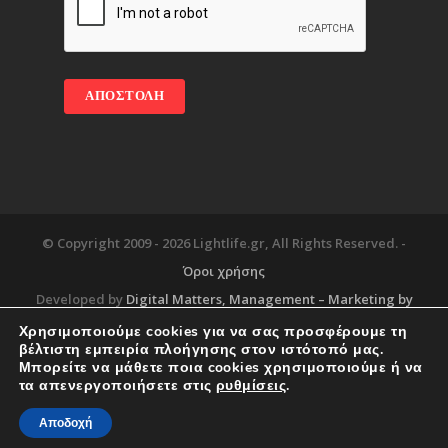
© Copyright 2009 -
2026 Lightlife.gr, All Rights Reserved. -
Όροι χρήσης
Developed by
Digital Matters
, Management – Marketing by
Χρησιμοποιούμε cookies για να σας προσφέρουμε τη
βέλτιστη εμπειρία πλοήγησης στον ιστότοπό μας.
Μπορείτε να μάθετε ποια cookies χρησιμοποιούμε ή να
Blog
About
Services
Corporate Support
τα απενεργοποιήσετε στις
ρυθμίσεις
.
Workplace
Contact
Αποδοχή