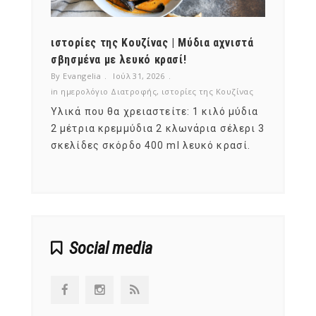
ότι,
ιστορίες της Κουζίνας | Μύδια αχνιστά
ημερο
νες;
σβησμένα με λευκό κρασί!
λαχαν
By Evangelia
Ιούλ 31, 2026
By Evan
ζίνας
in
ημερολόγιο Διατροφής
,
ιστορίες της Κουζίνας
in
ημερ
ια
Υλικά που θα χρειαστείτε: 1 κιλό μύδια
Σύμφω
, στο
2 μέτρια κρεμμύδια 2 κλωνάρια σέλερι 3
αυτοί
ς,
σκελίδες σκόρδο 400 ml λευκό κρασί.
είναι
αναπτ
Social media