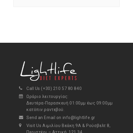
Call Us (+30) 210 57 80 840
Ωράριο λειτουργίας:
Δευτέρα-Παρασκευή 01:00μμ έως 09:00μμ
κατόπιν ραντεβού.
Send an Email on info@lightlife.gr
Visit Us Αιμιλίου Βεάκη 9Α & Ρούσβελτ 8,
Περιστέρι – Αττική, 121 34