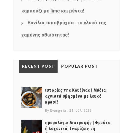
καρπούζι με lime και μέντα!
Βανίλια «υποβρύχιο»: το γλυκό της
χαμένης αθωότητας!
RECENT POST
POPULAR POST
ιστορίες της Κουζίνας | Μύδια
αχνιστά σβησμένα με λευκό
κρασί!
By Evangelia
31 Ιούλ, 2026
ημερολόγιο Διατροφής | Φρούτα
ή λαχανικά; Γνωρίζεις τη