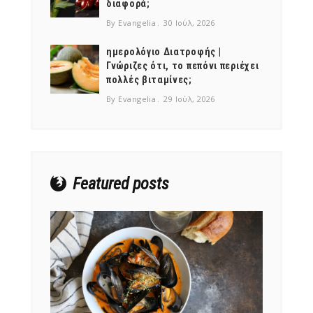
διαφορά;
By Evangelia
30 Ιούλ, 2026
ημερολόγιο Διατροφής |
Γνώριζες ότι, το πεπόνι περιέχει
πολλές βιταμίνες;
NEWSLETTER
By Evangelia
29 Ιούλ, 2026
mel
y updates
fro
m
Get ti
your favorite
products
Featured posts