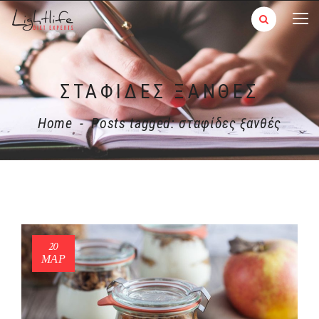
ΣΤΑΦΊΔΕΣ ΞΑΝΘΈΣ
Home
-
Posts tagged: σταφίδες ξανθές
20
ΜΑΡ