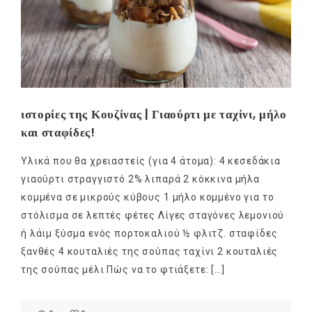
ιστορίες της Κουζίνας | Γιαούρτι με ταχίνι, μήλο
και σταφίδες!
Υλικά που θα χρειαστείς (για 4 άτομα): 4 κεσεδάκια
γιαούρτι στραγγιστό 2% λιπαρά 2 κόκκινα μήλα
κομμένα σε μικρούς κύβους 1 μήλο κομμένο για το
στόλισμα σε λεπτές φέτες Λίγες σταγόνες λεμονιού
ή λάιμ ξύσμα ενός πορτοκαλιού ½ φλιτζ. σταφίδες
ξανθές 4 κουταλιές της σούπας ταχίνι 2 κουταλιές
της σούπας μέλι Πώς να το φτιάξετε: […]