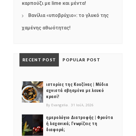
καρπούζι με lime και μέντα!
Βανίλια «υποβρύχιο»: το γλυκό της
χαμένης αθωότητας!
RECENT POST
POPULAR POST
ιστορίες της Κουζίνας | Μύδια
αχνιστά σβησμένα με λευκό
κρασί!
By Evangelia
31 Ιούλ, 2026
ημερολόγιο Διατροφής | Φρούτα
ή λαχανικά; Γνωρίζεις τη
διαφορά;