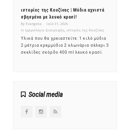
ότι,
ιστορίες της Κουζίνας | Μύδια αχνιστά
ημερο
νες;
σβησμένα με λευκό κρασί!
λαχαν
By Evangelia
Ιούλ 31, 2026
By Evan
ζίνας
in
ημερολόγιο Διατροφής
,
ιστορίες της Κουζίνας
in
ημερ
ια
Υλικά που θα χρειαστείτε: 1 κιλό μύδια
Σύμφω
, στο
2 μέτρια κρεμμύδια 2 κλωνάρια σέλερι 3
αυτοί
ς,
σκελίδες σκόρδο 400 ml λευκό κρασί.
είναι
αναπτ
Social media