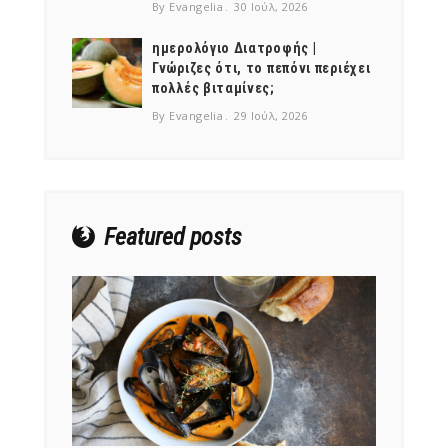
By Evangelia
30 Ιούλ, 2026
ημερολόγιο Διατροφής |
Γνώριζες ότι, το πεπόνι περιέχει
πολλές βιταμίνες;
NEWSLETTER
By Evangelia
29 Ιούλ, 2026
mel
y updates
fro
m
Get ti
your favorite
products
Featured posts