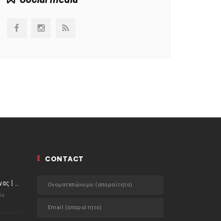
CONTACT
ιστορίες της Κουζίνας | Μύδια αχνιστά σβησμένα με λευκό κρασί!
ia