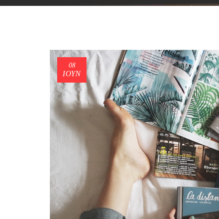
08
ΙΟΎΝ