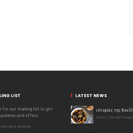
LING LIST
LATEST NEWS
 for our mailing list to get
 updates and offers.
Ιούλ 31, 2026
By Evangel
ect your privacy.