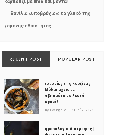
καρπούζι με lime και μέντα!
Βανίλια «υποβρύχιο»: το γλυκό της
χαμένης αθωότητας!
RECENT POST
POPULAR POST
ιστορίες της Κουζίνας |
Μύδια αχνιστά
σβησμένα με λευκό
κρασί!
By Evangelia
31 Ιούλ, 2026
ημερολόγιο Διατροφής |
Φρούτα ή λαχανικά;