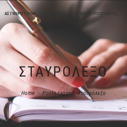
ΑΣ ΓΝΩΡΙΣΤΟΥΜΕ_
ΥΠΗΡΕΣΙΕΣ_
ΕΤΑΙΡΙΚΗ ΥΠΟΣΤΗΡΙΞΗ_
ΣΤΑΥΡΌΛΕΞΟ
Home
-
Posts tagged: σταυρόλεξο