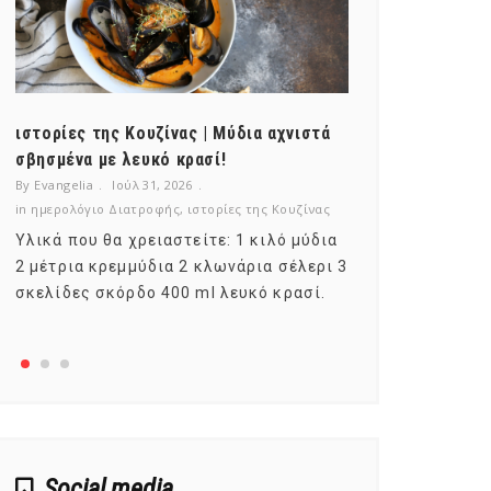
ιστορίες της Κουζίνας | Μύδια αχνιστά
ημερολόγιο Δ
σβησμένα με λευκό κρασί!
λαχανικά; Γν
By Evangelia
Ιούλ 31, 2026
By Evangelia
Ιο
in
ημερολόγιο Διατροφής
,
ιστορίες της Κουζίνας
in
ημερολόγιο Δ
Υλικά που θα χρειαστείτε: 1 κιλό μύδια
Σύμφωνα με τ
2 μέτρια κρεμμύδια 2 κλωνάρια σέλερι 3
αυτοί που με
σκελίδες σκόρδο 400 ml λευκό κρασί.
είναι το μέρ
αναπτύσσετα
Social media