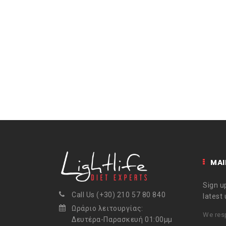
MAI
Sign up
Call Us (+30) 210 57 80 840
latest
Ωράριο λειτουργίας:
We resp
Δευτέρα-Παρασκευή 01:00μμ