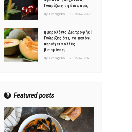
Γνωρίζεις τη διαφορά;
By Evangelia
30 Ιούλ, 2026
ημερολόγιο Διατροφής |
Γνώριζες ότι, το πεπόνι
περιέχει πολλές
βιταμίνες;
By Evangelia
29 Ιούλ, 2026
Featured posts