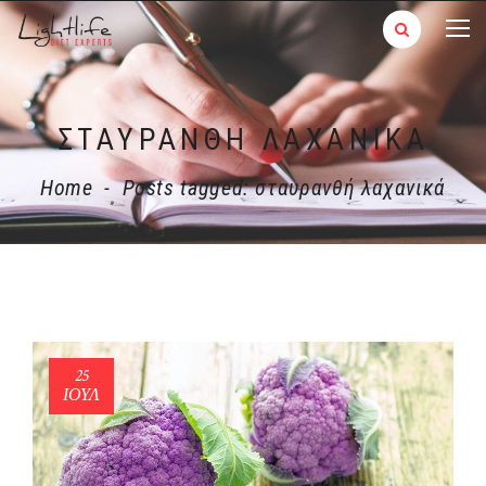
ΣΤΑΥΡΑΝΘΉ ΛΑΧΑΝΙΚΆ
Home
-
Posts tagged: σταυρανθή λαχανικά
25
ΙΟΎΛ