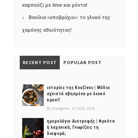
καρπούζι με lime και μέντα!
Βανίλια «υποβρύχιο»: το γλυκό της
χαμένης αθωότητας!
RECENT POST
POPULAR POST
ιστορίες της Κουζίνας | Μύδια
αχνιστά σβησμένα με λευκό
κρασί!
By Evangelia
31 Ιούλ, 2026
ημερολόγιο Διατροφής | Φρούτα
ή λαχανικά; Γνωρίζεις τη
διαφορά;