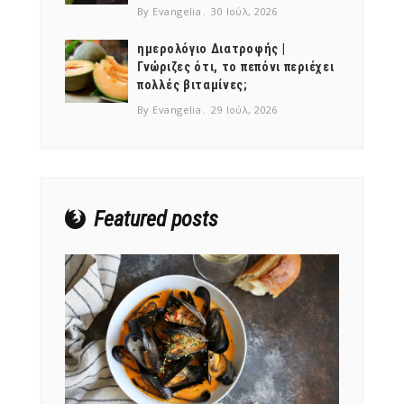
By Evangelia
30 Ιούλ, 2026
ημερολόγιο Διατροφής |
Γνώριζες ότι, το πεπόνι περιέχει
πολλές βιταμίνες;
NEWSLETTER
By Evangelia
29 Ιούλ, 2026
mel
y updates
fro
m
Get ti
your favorite
products
Featured posts