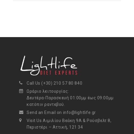
Call Us (+30) 210 57 80 840
Ωράριο λειτουργίας:
Δευτέρα-Παρασκευή 01:00μμ έως 09:00μμ
κατόπιν ραντεβού.
Send an Email on info@lightlife.gr
Visit Us Αιμιλίου Βεάκη 9Α & Ρούσβελτ 8,
Περιστέρι – Αττική, 121 34