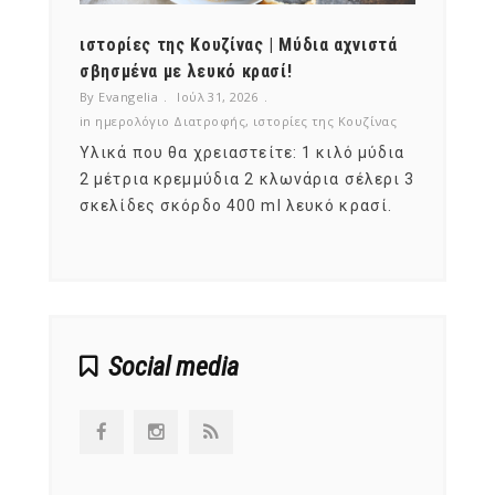
ότι,
ιστορίες της Κουζίνας | Μύδια αχνιστά
ημερο
νες;
σβησμένα με λευκό κρασί!
λαχαν
By Evangelia
Ιούλ 31, 2026
By Evan
ζίνας
in
ημερολόγιο Διατροφής
,
ιστορίες της Κουζίνας
in
ημερ
ια
Υλικά που θα χρειαστείτε: 1 κιλό μύδια
Σύμφω
, στο
2 μέτρια κρεμμύδια 2 κλωνάρια σέλερι 3
αυτοί
ς,
σκελίδες σκόρδο 400 ml λευκό κρασί.
είναι
αναπτ
Social media