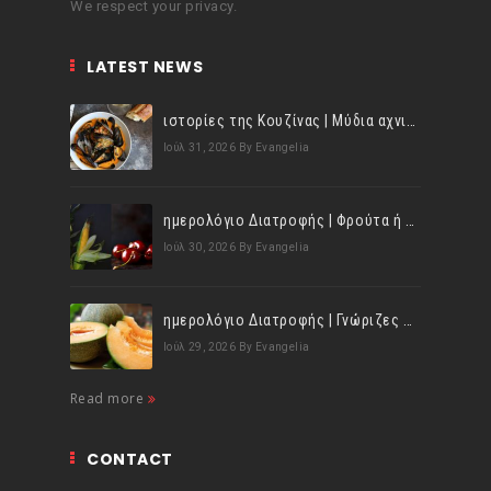
We respect your privacy.
LATEST NEWS
ιστορίες της Κουζίνας | Μύδια αχνιστά σβησμένα με λευκό κρασί!
Ιούλ 31, 2026
By Evangelia
ημερολόγιο Διατροφής | Φρούτα ή λαχανικά; Γνωρίζεις τη διαφορά;
Ιούλ 30, 2026
By Evangelia
ημερολόγιο Διατροφής | Γνώριζες ότι, το πεπόνι περιέχει πολλές βιταμίνες;
Ιούλ 29, 2026
By Evangelia
Read more
CONTACT