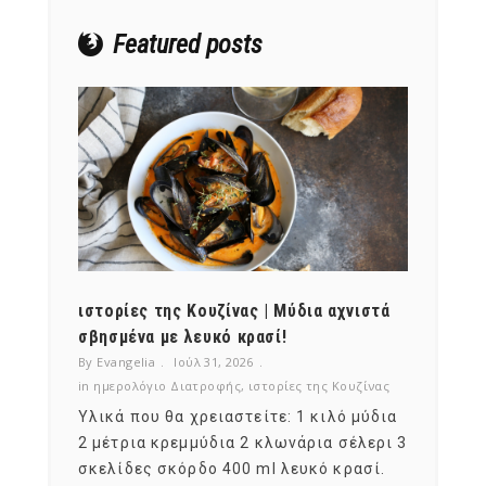
Featured posts
ότι,
ιστορίες της Κουζίνας | Μύδια αχνιστά
ημερο
νες;
σβησμένα με λευκό κρασί!
λαχαν
By Evangelia
Ιούλ 31, 2026
By Evan
ζίνας
in
ημερολόγιο Διατροφής
,
ιστορίες της Κουζίνας
in
ημερ
ια
Υλικά που θα χρειαστείτε: 1 κιλό μύδια
Σύμφω
, στο
2 μέτρια κρεμμύδια 2 κλωνάρια σέλερι 3
αυτοί
ς,
σκελίδες σκόρδο 400 ml λευκό κρασί.
είναι