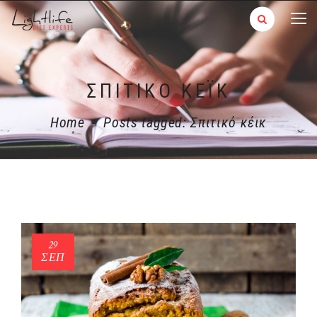
ΣΠΙΤΙΚΌ ΚΈΙΚ
Home
-
Posts tagged: Σπιτικό κέικ
29
ΣΕΠ