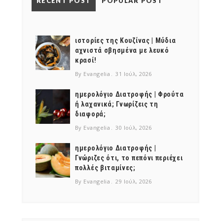
RECENT POST
POPULAR POST
NEWSLETTER
mel
y updates
fro
m
Get ti
your favorite
ιστορίες της Κουζίνας | Μύδια
products
αχνιστά σβησμένα με λευκό
κρασί!
By Evangelia
31 Ιούλ, 2026
ημερολόγιο Διατροφής | Φρούτα
ή λαχανικά; Γνωρίζεις τη
διαφορά;
By Evangelia
30 Ιούλ, 2026
ημερολόγιο Διατροφής |
Γνώριζες ότι, το πεπόνι περιέχει
πολλές βιταμίνες;
By Evangelia
29 Ιούλ, 2026