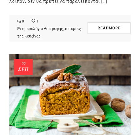
λοιπόν, δεν θα πρέπει να παραλείπονται […]
0
1
READMORE
ημερολόγιο Διατροφής
,
ιστορίες
της Κουζίνας
29
ΣΕΠ