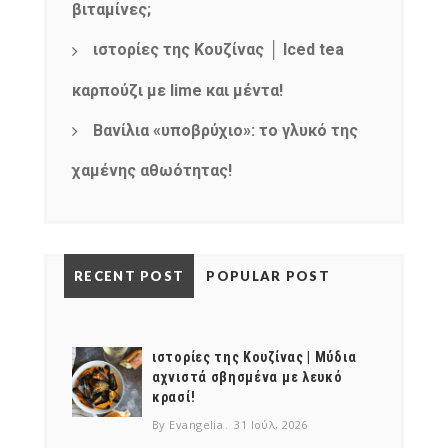
βιταμίνες;
ιστορίες της Κουζίνας │ Iced tea
καρπούζι με lime και μέντα!
Βανίλια «υποβρύχιο»: το γλυκό της
χαμένης αθωότητας!
RECENT POST
POPULAR POST
ιστορίες της Κουζίνας | Μύδια
αχνιστά σβησμένα με λευκό
κρασί!
By Evangelia
31 Ιούλ, 2026