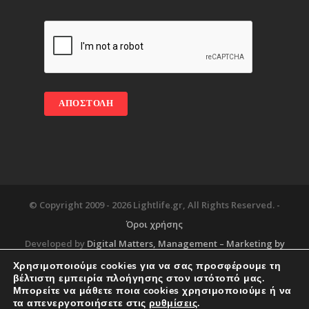
© Copyright 2009 -
2026 Lightlife.gr, All Rights Reserved. -
Όροι χρήσης
Developed by
Digital Matters
, Management – Marketing by
Χρησιμοποιούμε cookies για να σας προσφέρουμε τη
βέλτιστη εμπειρία πλοήγησης στον ιστότοπό μας.
Μπορείτε να μάθετε ποια cookies χρησιμοποιούμε ή να
Blog
About
Services
Corporate Support
τα απενεργοποιήσετε στις
ρυθμίσεις
.