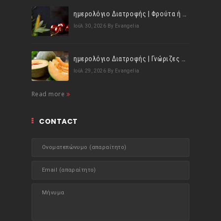
ημερολόγιο Διατροφής | Φρούτα ή λαχανικά; Γνωρίζεις τη διαφορά;
Ιούλ 30, 2026
By Evangelia
ημερολόγιο Διατροφής | Γνώριζες ότι, το πεπόνι περιέχει πολλές βιταμίνες;
Ιούλ 29, 2026
By Evangelia
Read more
CONTACT