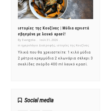
ότι,
ιστορίες της Κουζίνας | Μύδια αχνιστά
ημερο
νες;
σβησμένα με λευκό κρασί!
λαχαν
By Evangelia
Ιούλ 31, 2026
By Evan
ζίνας
in
ημερολόγιο Διατροφής
,
ιστορίες της Κουζίνας
in
ημερ
ια
Υλικά που θα χρειαστείτε: 1 κιλό μύδια
Σύμφω
, στο
2 μέτρια κρεμμύδια 2 κλωνάρια σέλερι 3
αυτοί
ς,
σκελίδες σκόρδο 400 ml λευκό κρασί.
είναι
αναπτ
Social media