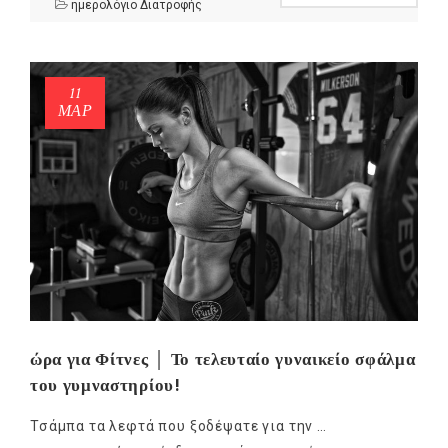
ημερολόγιο Διατροφής
11
ΜΑΡ
NEWSLETTER
mel
y updates
fro
m
Get ti
your favorite
products
ώρα για Φίτνες │ Το τελευταίο γυναικείο σφάλμα
του γυμναστηρίου!
Τσάμπα τα λεφτά που ξοδέψατε για την …