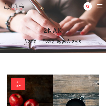
ΣΝΑΚ
Home
-
Posts tagged: σνακ
30
ΙΑΝ