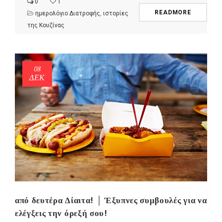
0
1
READMORE
ημερολόγιο Διατροφής
,
ιστορίες
της Κουζίνας
08
ΔΕΚ
από δευτέρα Δίαιτα! │ Έξυπνες συμβουλές για να
ελέγξεις την όρεξή σου!