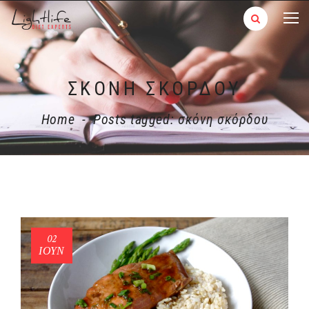
ΣΚΌΝΗ ΣΚΌΡΔΟΥ
Home
-
Posts tagged: σκόνη σκόρδου
02
ΙΟΎΝ