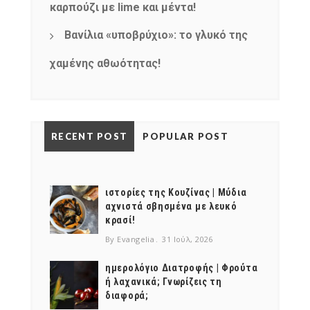
καρπούζι με lime και μέντα!
Βανίλια «υποβρύχιο»: το γλυκό της
χαμένης αθωότητας!
RECENT POST
POPULAR POST
ιστορίες της Κουζίνας | Μύδια
αχνιστά σβησμένα με λευκό
κρασί!
By Evangelia
31 Ιούλ, 2026
ημερολόγιο Διατροφής | Φρούτα
ή λαχανικά; Γνωρίζεις τη
διαφορά;