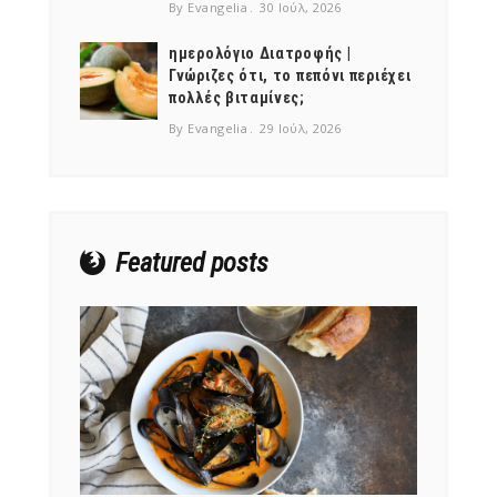
By Evangelia
30 Ιούλ, 2026
ημερολόγιο Διατροφής |
Γνώριζες ότι, το πεπόνι περιέχει
πολλές βιταμίνες;
NEWSLETTER
By Evangelia
29 Ιούλ, 2026
mel
y updates
fro
m
Get ti
your favorite
products
Featured posts