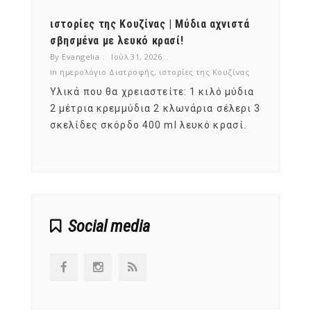
ότι,
ιστορίες της Κουζίνας | Μύδια αχνιστά
ημερο
νες;
σβησμένα με λευκό κρασί!
λαχαν
By Evangelia
Ιούλ 31, 2026
By Evan
ζίνας
in
ημερολόγιο Διατροφής
,
ιστορίες της Κουζίνας
in
ημερ
ια
Υλικά που θα χρειαστείτε: 1 κιλό μύδια
Σύμφω
, στο
2 μέτρια κρεμμύδια 2 κλωνάρια σέλερι 3
αυτοί
ς,
σκελίδες σκόρδο 400 ml λευκό κρασί.
είναι
αναπτ
Social media