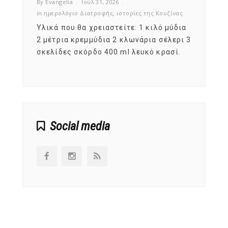
By Evangelia
Ιούλ 31, 2026
By Evan
ζίνας
in
ημερολόγιο Διατροφής
,
ιστορίες της Κουζίνας
in
ημερ
ια
Υλικά που θα χρειαστείτε: 1 κιλό μύδια
Σύμφω
, στο
2 μέτρια κρεμμύδια 2 κλωνάρια σέλερι 3
αυτοί
ς,
σκελίδες σκόρδο 400 ml λευκό κρασί.
είναι
αναπτ
Social media