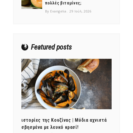
πολλές βιταμίνες;
By Evangelia
29 Ιούλ, 2026
Featured posts
ότι,
ιστορίες της Κουζίνας | Μύδια αχνιστά
ημερο
νες;
σβησμένα με λευκό κρασί!
λαχαν