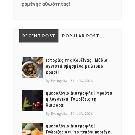
χαμένης αθωότητας!
NEWSLETTER
mel
y updates
fro
m
RECENT POST
POPULAR POST
Get ti
your favorite
products
ιστορίες της Κουζίνας | Μύδια
αχνιστά σβησμένα με λευκό
κρασί!
By Evangelia
31 Ιούλ, 2026
ημερολόγιο Διατροφής | Φρούτα
ή λαχανικά; Γνωρίζεις τη
διαφορά;
By Evangelia
30 Ιούλ, 2026
ημερολόγιο Διατροφής |
Γνώριζες ότι, το πεπόνι περιέχει