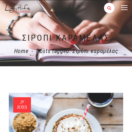
ΣΙΡΌΠΙ ΚΑΡΑΜΈΛΑΣ
Home
-
Posts tagged: Σιρόπι καραμέλας
29
ΙΟΎΛ