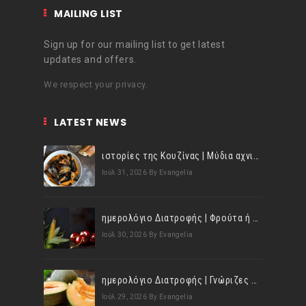
MAILING LIST
Sign up for our mailing list to get latest
updates and offers.
We respect your privacy.
LATEST NEWS
ιστορίες της Κουζίνας | Μύδια αχνιστά σβησμένα με λευκό κρασί!
Ιούλ 31, 2026
By Evangelia
ημερολόγιο Διατροφής | Φρούτα ή λαχανικά; Γνωρίζεις τη διαφορά;
Ιούλ 30, 2026
By Evangelia
ημερολόγιο Διατροφής | Γνώριζες ότι, το πεπόνι περιέχει πολλές βιταμίνες;
Ιούλ 29, 2026
By Evangelia