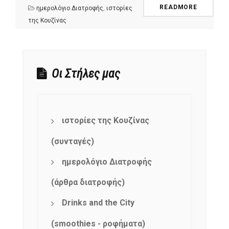
READMORE
ημερολόγιο Διατροφής
,
ιστορίες
της Κουζίνας
NEWSLETTER
mel
y updates
fro
m
Οι Στήλες μας
Get ti
your favorite
products
ιστορίες της Κουζίνας
(συνταγές)
ημερολόγιο Διατροφής
(άρθρα διατροφής)
Drinks and the City
(smoothies - ροφήματα)