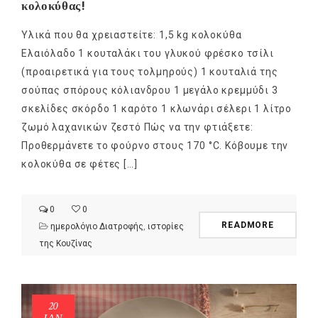
κολοκύθας!
Υλικά που θα χρειαστείτε: 1,5 kg κολοκύθα
Ελαιόλαδο 1 κουταλάκι του γλυκού φρέσκο τσίλι
(προαιρετικά για τους τολμηρούς) 1 κουταλιά της
σούπας σπόρους κόλιανδρου 1 μεγάλο κρεμμύδι 3
σκελίδες σκόρδο 1 καρότο 1 κλωνάρι σέλερι 1 λίτρο
ζωμό λαχανικών ζεστό Πώς να την φτιάξετε:
Προθερμάνετε το φούρνο στους 170 °C. Κόβουμε την
κολοκύθα σε φέτες […]
0
0
READMORE
ημερολόγιο Διατροφής
,
ιστορίες
της Κουζίνας
20