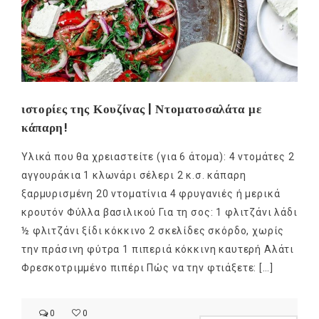
ιστορίες της Κουζίνας | Ντοματοσαλάτα με
κάπαρη!
Υλικά που θα χρειαστείτε (για 6 άτομα): 4 ντομάτες 2
αγγουράκια 1 κλωνάρι σέλερι 2 κ.σ. κάπαρη
ξαρμυρισμένη 20 ντοματίνια 4 φρυγανιές ή μερικά
κρουτόν Φύλλα βασιλικού Για τη σος: 1 φλιτζάνι λάδι
½ φλιτζάνι ξίδι κόκκινο 2 σκελίδες σκόρδο, χωρίς
την πράσινη φύτρα 1 πιπεριά κόκκινη καυτερή Αλάτι
Φρεσκοτριμμένο πιπέρι Πώς να την φτιάξετε: […]
0
0