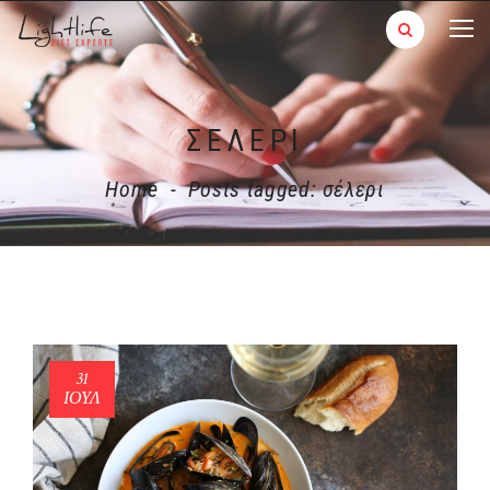
ΣΈΛΕΡΙ
Home
-
Posts tagged: σέλερι
31
ΙΟΎΛ