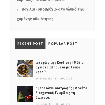
Βανίλια «υποβρύχιο»: το γλυκό της
χαμένης αθωότητας!
RECENT POST
POPULAR POST
ιστορίες της Κουζίνας | Μύδια
αχνιστά σβησμένα με λευκό
κρασί!
By Evangelia
31 Ιούλ, 2026
ημερολόγιο Διατροφής | Φρούτα
ή λαχανικά; Γνωρίζεις τη
διαφορά;
By Evangelia
30 Ιούλ, 2026