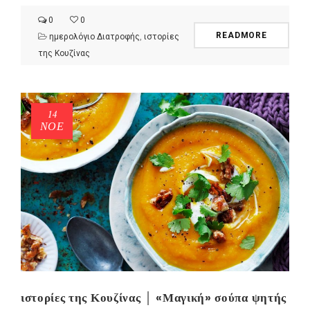
0
0
READMORE
ημερολόγιο Διατροφής
,
ιστορίες
της Κουζίνας
14
ΝΟΈ
ιστορίες της Κουζίνας │ «Μαγική» σούπα ψητής