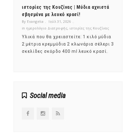
ότι,
ιστορίες της Κουζίνας | Μύδια αχνιστά
ημερο
νες;
σβησμένα με λευκό κρασί!
λαχαν
By Evangelia
Ιούλ 31, 2026
By Evan
ζίνας
in
ημερολόγιο Διατροφής
,
ιστορίες της Κουζίνας
in
ημερ
ια
Υλικά που θα χρειαστείτε: 1 κιλό μύδια
Σύμφω
, στο
2 μέτρια κρεμμύδια 2 κλωνάρια σέλερι 3
αυτοί
ς,
σκελίδες σκόρδο 400 ml λευκό κρασί.
είναι
αναπτ
Social media