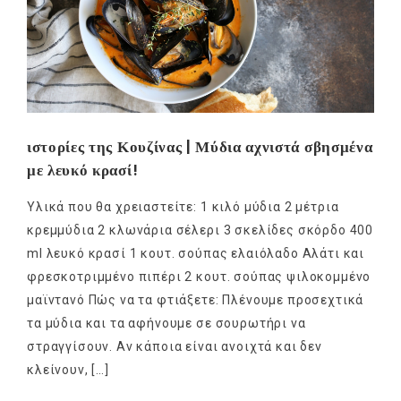
ιστορίες της Κουζίνας | Μύδια αχνιστά σβησμένα
με λευκό κρασί!
Υλικά που θα χρειαστείτε: 1 κιλό μύδια 2 μέτρια
κρεμμύδια 2 κλωνάρια σέλερι 3 σκελίδες σκόρδο 400
ml λευκό κρασί 1 κουτ. σούπας ελαιόλαδο Αλάτι και
φρεσκοτριμμένο πιπέρι 2 κουτ. σούπας ψιλοκομμένο
μαϊντανό Πώς να τα φτιάξετε: Πλένουμε προσεχτικά
τα μύδια και τα αφήνουμε σε σουρωτήρι να
στραγγίσουν. Αν κάποια είναι ανοιχτά και δεν
κλείνουν, […]