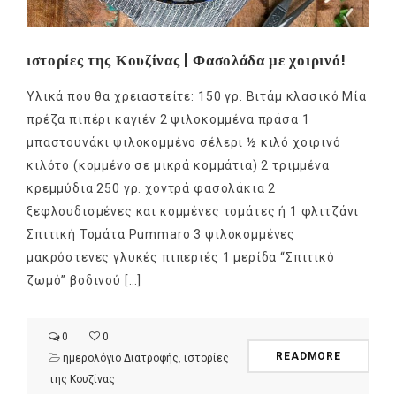
ιστορίες της Κουζίνας | Φασολάδα με χοιρινό!
Υλικά που θα χρειαστείτε: 150 γρ. Βιτάμ κλασικό Μία
πρέζα πιπέρι καγιέν 2 ψιλοκομμένα πράσα 1
μπαστουνάκι ψιλοκομμένο σέλερι ½ κιλό χοιρινό
κιλότο (κομμένο σε μικρά κομμάτια) 2 τριμμένα
κρεμμύδια 250 γρ. χοντρά φασολάκια 2
ξεφλουδισμένες και κομμένες τομάτες ή 1 φλιτζάνι
Σπιτική Τομάτα Pummaro 3 ψιλοκομμένες
μακρόστενες γλυκές πιπεριές 1 μερίδα “Σπιτικό
ζωμό” βοδινού […]
0
0
READMORE
ημερολόγιο Διατροφής
,
ιστορίες
της Κουζίνας