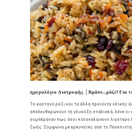
ημερολόγιο Διατροφής │Βράσε…ρύζι! Για τη
Το καστανό ρύζι και τα άλλα προϊόντα ολικής άλ
απελευθερώνουν τη γλυκόζη σταδιακά, λένε οι ε
συμπέραναν πως όσοι καταναλώνουν λιγότερο λ
ζωής. Σύμφωνα με ερευνητές από το Πανεπιστη