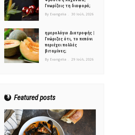
Γνωρίζεις τη διαφορά;
By Evangelia
30 Ιούλ, 2026
ημερολόγιο Διατροφής |
Γνώριζες ότι, το πεπόνι
περιέχει πολλές
βιταμίνες;
By Evangelia
29 Ιούλ, 2026
Featured posts