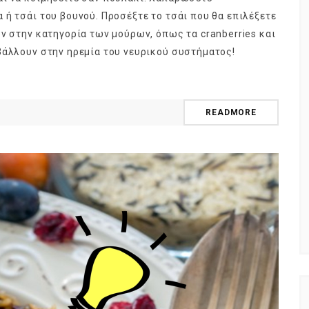
 ή τσάι του βουνού. Προσέξτε το τσάι που θα επιλέξετε
ν στην κατηγορία των μούρων, όπως τα cranberries και
βάλλουν στην ηρεμία του νευρικού συστήματος!
ούτα ή
ημερολόγιο Διατροφής | Γνώριζες ότι,
φορά;
το πεπόνι περιέχει πολλές βιταμίνες;
READMORE
By Evangelia
Ιούλ 29, 2026
ς της Κουζίνας
in
ημερολόγιο Διατροφής
,
ιστορίες της Κουζίνας
γους (είναι
Ανάλογα με την ποικιλία τα πεπόνια
ά), το φρούτο
διαφέρουν στο σχήμα, στο μέγεθος, στο
που
χρώμα της φλούδας και της σάρκας,
στο άρωμα.