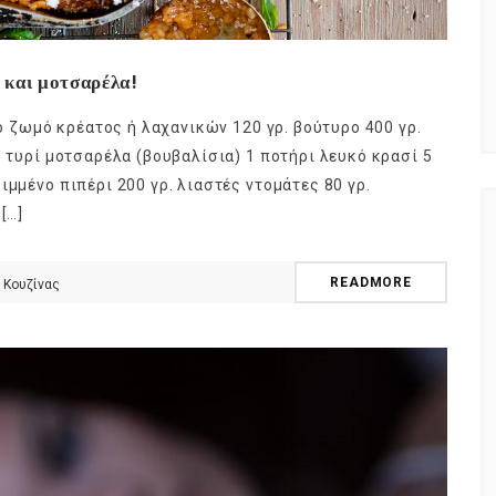
ς και μοτσαρέλα!
ρο ζωμό κρέατος ή λαχανικών 120 γρ. βούτυρο 400 γρ.
. τυρί μοτσαρέλα (βουβαλίσια) 1 ποτήρι λευκό κρασί 5
ιμμένο πιπέρι 200 γρ. λιαστές ντομάτες 80 γρ.
[…]
READMORE
 Κουζίνας