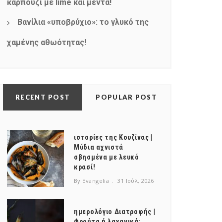
καρπούζι με lime και μέντα!
Βανίλια «υποβρύχιο»: το γλυκό της
χαμένης αθωότητας!
RECENT POST
POPULAR POST
ιστορίες της Κουζίνας |
Μύδια αχνιστά
σβησμένα με λευκό
κρασί!
By Evangelia
31 Ιούλ, 2026
ημερολόγιο Διατροφής |
Φρούτα ή λαχανικά;