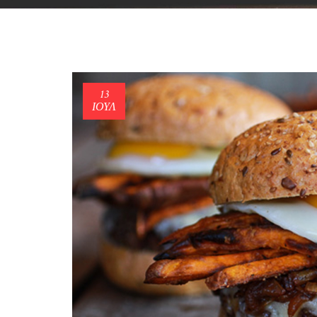
13
ΙΟΎΛ