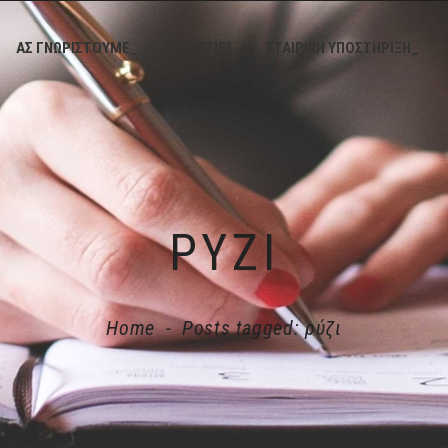
ΑΣ ΓΝΩΡΙΣΤΟΥΜΕ_
ΥΠΗΡΕΣΙΕΣ_
ΕΤΑΙΡΙΚΗ ΥΠΟΣΤΗΡΙΞΗ_
ΡΎΖΙ
Home
-
Posts tagged: ρύζι