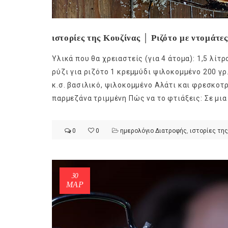
ιστορίες της Κουζίνας │ Ριζότο με ντομάτε
Υλικά που θα χρειαστείς (για 4 άτομα): 1,5 λίτ
ρύζι για ριζότο 1 κρεμμύδι ψιλοκομμένο 200 γρ
κ.σ. βασιλικό, ψιλοκομμένο Αλάτι και φρεσκοτρ
παρμεζάνα τριμμένη Πώς να το φτιάξεις: Σε μια 
0
0
ημερολόγιο Διατροφής
,
ιστορίες της
30
ΜΑΡ