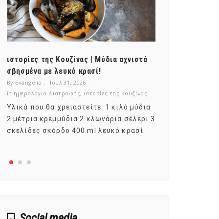
ιστορίες της Κουζίνας | Μύδια αχνιστά
ημερολόγιο Δ
σβησμένα με λευκό κρασί!
λαχανικά; Γν
By Evangelia
Ιούλ 31, 2026
By Evangelia
Ιο
in
ημερολόγιο Διατροφής
,
ιστορίες της Κουζίνας
in
ημερολόγιο Δ
Υλικά που θα χρειαστείτε: 1 κιλό μύδια
Σύμφωνα με τ
2 μέτρια κρεμμύδια 2 κλωνάρια σέλερι 3
αυτοί που με
σκελίδες σκόρδο 400 ml λευκό κρασί.
είναι το μέρ
αναπτύσσετα
Social media