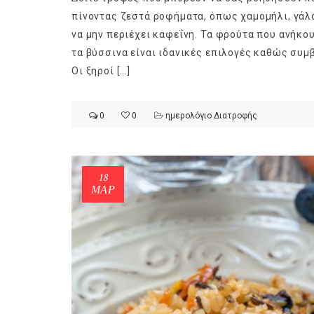
πίνοντας ζεστά ροφήματα, όπως χαμομήλι, γάλα
να μην περιέχει καφεΐνη. Τα φρούτα που ανήκου
τα βύσσινα είναι ιδανικές επιλογές καθώς συμ
Οι ξηροί […]
ημερολόγιο Διατροφής | Φρ
λαχανικά; Γνωρίζεις τη δια
0
0
ημερολόγιο Διατροφής
By Evangelia
Ιούλ 30, 2026
in
ημερολόγιο Διατροφής
,
ιστορίε
Σύμφωνα με τους βοτανολό
αυτοί που μελετούν τα φυτ
18
είναι το μέρος του φυτού 
ΜΑΡ
αναπτύσσεται από.