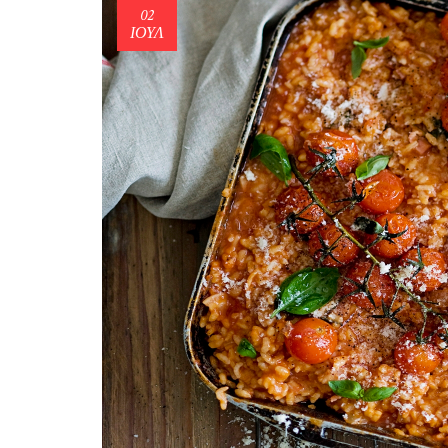
02
ΙΟΎΛ