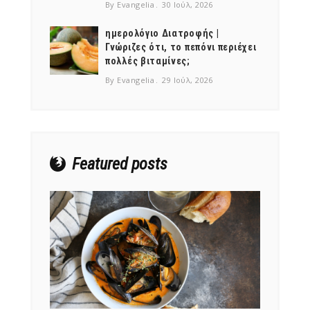
By Evangelia
30 Ιούλ, 2026
ημερολόγιο Διατροφής |
Γνώριζες ότι, το πεπόνι περιέχει
πολλές βιταμίνες;
NEWSLETTER
By Evangelia
29 Ιούλ, 2026
mel
y updates
fro
m
Get ti
your favorite
products
Featured posts