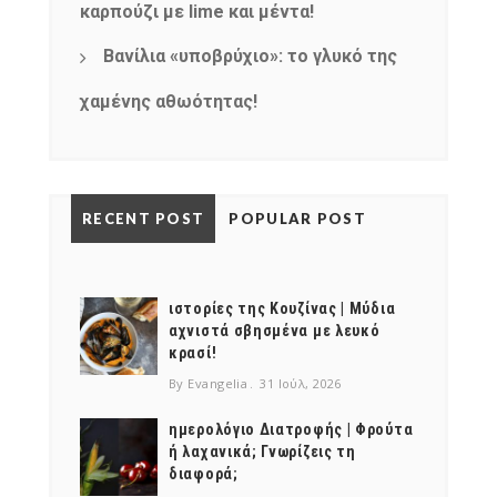
καρπούζι με lime και μέντα!
Βανίλια «υποβρύχιο»: το γλυκό της
χαμένης αθωότητας!
RECENT POST
POPULAR POST
ιστορίες της Κουζίνας | Μύδια
αχνιστά σβησμένα με λευκό
κρασί!
By Evangelia
31 Ιούλ, 2026
ημερολόγιο Διατροφής | Φρούτα
ή λαχανικά; Γνωρίζεις τη
διαφορά;