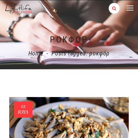
ΡΟΚΦΌΡ
Home
-
Posts tagged: ροκφόρ
03
ΙΟΎΛ