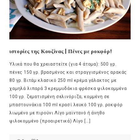
ιστορίες της Κουζίνας | Πένες με ροκφόρ!
Υλικά που θα χρειαστείτε (για 4 άτομα): 500 γρ.
πένες 150 γρ. βρασμένος και στραγγισμένος αρακάς
80 γρ. Bιτάμ κλασικό 250 ml κρέμα γάλακτος με
χαμηλά λιπαρά 3 κρεμμυδάκια φρέσκα ψιλοκομμένα
100 γρ. ζεματισμένη σελινόριζα, κομμένη σε
μπαστουνάκια 100 ml κρασί λευκό 100 γρ. ροκφόρ
λιωμένο με πιρούνι Λίγο μαϊντανό ή άνηθο
ψιλοκομμένο (προαιρετικά) Λίγο […]