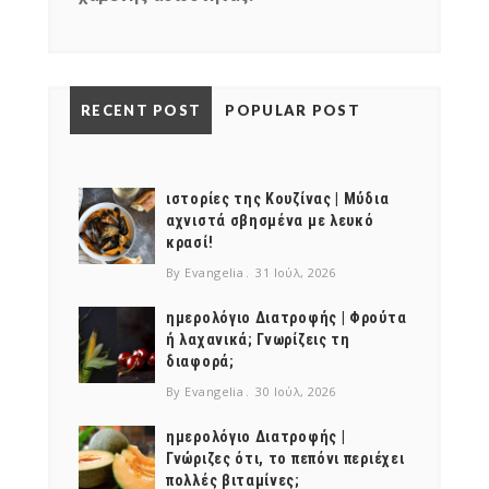
RECENT POST
POPULAR POST
ιστορίες της Κουζίνας | Μύδια
αχνιστά σβησμένα με λευκό
κρασί!
By Evangelia
31 Ιούλ, 2026
ημερολόγιο Διατροφής | Φρούτα
ή λαχανικά; Γνωρίζεις τη
διαφορά;
By Evangelia
30 Ιούλ, 2026
ημερολόγιο Διατροφής |
Γνώριζες ότι, το πεπόνι περιέχει
πολλές βιταμίνες;