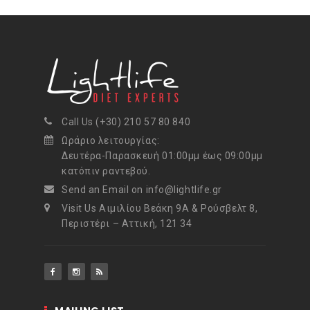
Call Us (+30) 210 57 80 840
Ωράριο λειτουργίας:
Δευτέρα-Παρασκευή 01:00μμ έως 09:00μμ
κατόπιν ραντεβού.
Send an Email on info@lightlife.gr
Visit Us Αιμιλίου Βεάκη 9Α & Ρούσβελτ 8,
Περιστέρι – Αττική, 121 34