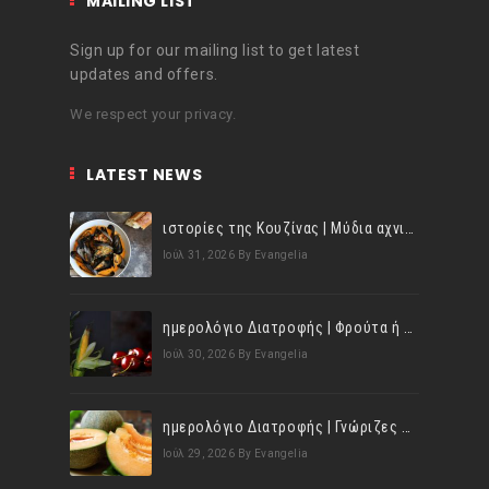
MAILING LIST
Sign up for our mailing list to get latest
updates and offers.
We respect your privacy.
LATEST NEWS
ιστορίες της Κουζίνας | Μύδια αχνιστά σβησμένα με λευκό κρασί!
Ιούλ 31, 2026
By Evangelia
ημερολόγιο Διατροφής | Φρούτα ή λαχανικά; Γνωρίζεις τη διαφορά;
Ιούλ 30, 2026
By Evangelia
ημερολόγιο Διατροφής | Γνώριζες ότι, το πεπόνι περιέχει πολλές βιταμίνες;
Ιούλ 29, 2026
By Evangelia