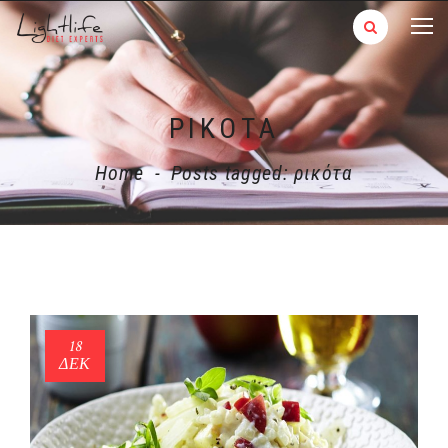
ΡΙΚΌΤΑ
Home
-
Posts tagged: ρικότα
18
ΔΕΚ