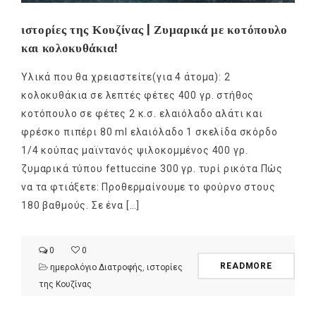
ιστορίες της Κουζίνας | Ζυμαρικά με κοτόπουλο
και κολοκυθάκια!
Υλικά που θα χρειαστείτε(για 4 άτομα): 2
κολοκυθάκια σε λεπτές φέτες 400 γρ. στήθος
κοτόπουλο σε φέτες 2 κ.σ. ελαιόλαδο αλάτι και
φρέσκο πιπέρι 80 ml ελαιόλαδο 1 σκελίδα σκόρδο
1/4 κούπας μαϊντανός ψιλοκομμένος 400 γρ.
ζυμαρικά τύπου fettuccine 300 γρ. τυρί ρικότα Πώς
να τα φτιάξετε: Προθερμαίνουμε το φούρνο στους
180 βαθμούς. Σε ένα […]
0
0
READMORE
ημερολόγιο Διατροφής
,
ιστορίες
της Κουζίνας