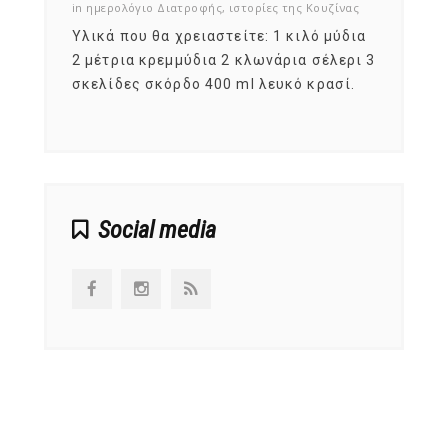
ζίνας
in
ημερολόγιο Διατροφής
,
ιστορίες της Κουζίνας
in
ημερ
ια
Υλικά που θα χρειαστείτε: 1 κιλό μύδια
Σύμφω
, στο
2 μέτρια κρεμμύδια 2 κλωνάρια σέλερι 3
αυτοί
ς,
σκελίδες σκόρδο 400 ml λευκό κρασί.
είναι
αναπτ
Social media