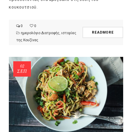
κουκουτσιού.
0
0
READMORE
ημερολόγιο Διατροφής
,
ιστορίες
της Κουζίνας
02
ΣΕΠ