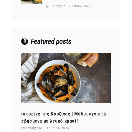
By Evangelia
29 Ιούλ, 2026
Featured posts
ότι,
ιστορίες της Κουζίνας | Μύδια αχνιστά
ημερο
νες;
σβησμένα με λευκό κρασί!
λαχαν
By Evangelia
Ιούλ 31, 2026
By Evan