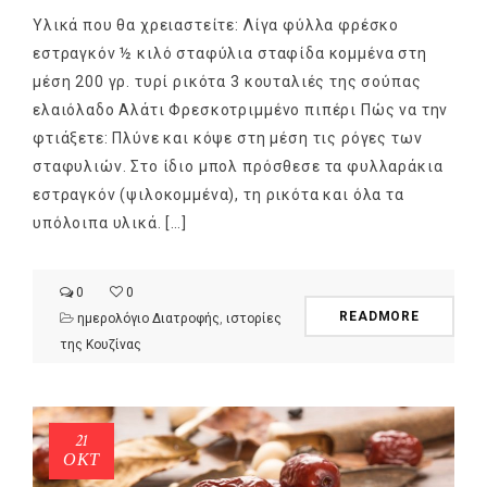
Υλικά που θα χρειαστείτε: Λίγα φύλλα φρέσκο
εστραγκόν ½ κιλό σταφύλια σταφίδα κομμένα στη
μέση 200 γρ. τυρί ρικότα 3 κουταλιές της σούπας
ελαιόλαδο Αλάτι Φρεσκοτριμμένο πιπέρι Πώς να την
φτιάξετε: Πλύνε και κόψε στη μέση τις ρόγες των
σταφυλιών. Στο ίδιο μπολ πρόσθεσε τα φυλλαράκια
εστραγκόν (ψιλοκομμένα), τη ρικότα και όλα τα
υπόλοιπα υλικά. […]
0
0
READMORE
ημερολόγιο Διατροφής
,
ιστορίες
της Κουζίνας
21
ΟΚΤ