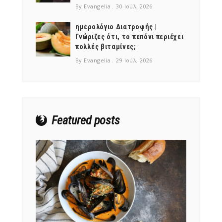
By Evangelia
30 Ιούλ, 2026
ημερολόγιο Διατροφής |
Γνώριζες ότι, το πεπόνι περιέχει
πολλές βιταμίνες;
NEWSLETTER
By Evangelia
29 Ιούλ, 2026
mel
y updates
fro
m
Get ti
your favorite
products
Featured posts