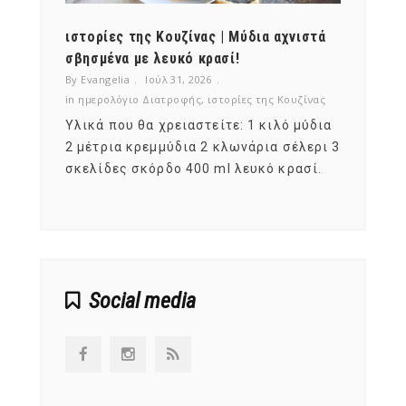
ότι,
ιστορίες της Κουζίνας | Μύδια αχνιστά
ημερο
νες;
σβησμένα με λευκό κρασί!
λαχαν
By Evangelia
Ιούλ 31, 2026
By Evan
ζίνας
in
ημερολόγιο Διατροφής
,
ιστορίες της Κουζίνας
in
ημερ
ια
Υλικά που θα χρειαστείτε: 1 κιλό μύδια
Σύμφω
, στο
2 μέτρια κρεμμύδια 2 κλωνάρια σέλερι 3
αυτοί
ς,
σκελίδες σκόρδο 400 ml λευκό κρασί.
είναι
αναπτ
Social media