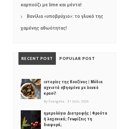
καρπούζι με lime και μέντα!
Βανίλια «υποβρύχιο»: το γλυκό της
χαμένης αθωότητας!
RECENT POST
POPULAR POST
ιστορίες της Κουζίνας | Μύδια
αχνιστά σβησμένα με λευκό
κρασί!
By Evangelia
31 Ιούλ, 2026
ημερολόγιο Διατροφής | Φρούτα
ή λαχανικά; Γνωρίζεις τη
διαφορά;