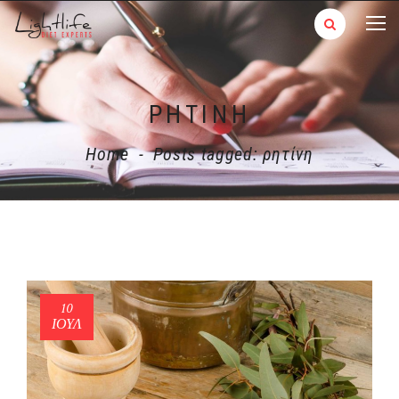
ΡΗΤΊΝΗ
Home
-
Posts tagged: ρητίνη
10
ΙΟΎΛ