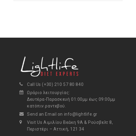
Call Us (+30) 210 57 80 840
Ωράριο λειτουργίας:
Δευτέρα-Παρασκευή 01:00μμ έως 09:00μμ
κατόπιν ραντεβού.
Send an Email on info@lightlife.gr
Visit Us Αιμιλίου Βεάκη 9Α & Ρούσβελτ 8,
Περιστέρι – Αττική, 121 34