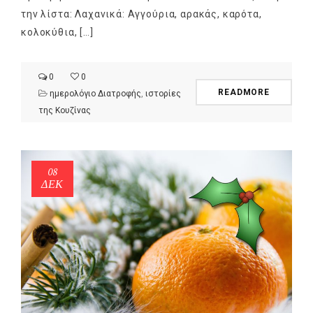
την λίστα: Λαχανικά: Αγγούρια, αρακάς, καρότα,
κολοκύθια, […]
0
0
READMORE
ημερολόγιο Διατροφής
,
ιστορίες
της Κουζίνας
08
ΔΕΚ