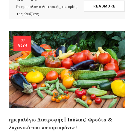
READMORE
ημερολόγιο Διατροφής
,
ιστορίες
της Κουζίνας
03
ΙΟΎΛ
ημερολόγιο Διατροφής | Ιούλιος: Φρούτα &
λαχανικά που «σπαρταράνε»!