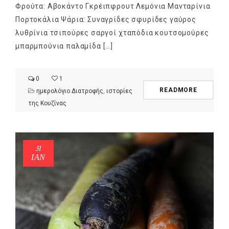
Φρούτα: Αβοκάντο Γκρέιπφρουτ Λεμόνια Μανταρίνια
Πορτοκάλια Ψάρια: Συναγρίδες σφυρίδες γαύρος
λυθρίνια τσιπούρες σαργοί χταπόδια κουτσομούρες
μπαρμπούνια παλαμίδα […]
0
1
READMORE
ημερολόγιο Διατροφής
,
ιστορίες
της Κουζίνας
31
ΙΑΝ