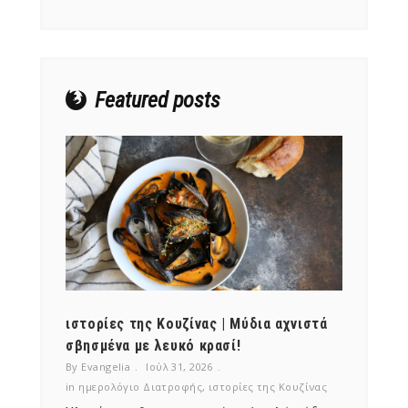
Featured posts
ότι,
ιστορίες της Κουζίνας | Μύδια αχνιστά
ημερο
νες;
σβησμένα με λευκό κρασί!
λαχαν
By Evangelia
Ιούλ 31, 2026
By Evan
ζίνας
in
ημερολόγιο Διατροφής
,
ιστορίες της Κουζίνας
in
ημερ