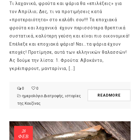
Τι λαχανικά, φρούτα και ψάρια θα «επιλέξεις» για
τον Απρίλιο; Δες, τι να προτιμήσεις κατά
«προτεραιότητα» στο καλάθι σου!!! Τα εποχιακά
φρούτα και λαχανικά έχουν περισσότερα θρεπτικά
συστατικά, καλύτερη γεύση και είναι πιο οικονομικά!
Επέλεξε και εποχιακά ψάρια! Ναι…τα ψάρια έχουν
εποχές! Προτίμησε, αυτά των ελληνικών θαλασσών!
Ας δούμε την λίστα: 1. Φρούτα: Αβοκάντο,
γκρέιπφρουτ, μανταρίνια, […]
0
0
READMORE
ημερολόγιο Διατροφής
,
ιστορίες
της Κουζίνας
28
ΦΕΒ