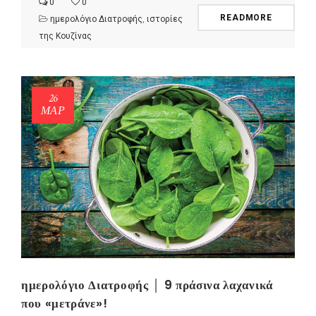
0
0
READMORE
ημερολόγιο Διατροφής
,
ιστορίες
της Κουζίνας
26
ΜΑΡ
ημερολόγιο Διατροφής │ 9 πράσινα λαχανικά
που «μετράνε»!