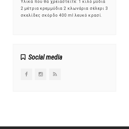
ια
Υλικά που θα χρειαστείτε: 1 κιλό μύδια
Σύμφω
, στο
2 μέτρια κρεμμύδια 2 κλωνάρια σέλερι 3
αυτοί
ς,
σκελίδες σκόρδο 400 ml λευκό κρασί.
είναι
αναπτ
Social media