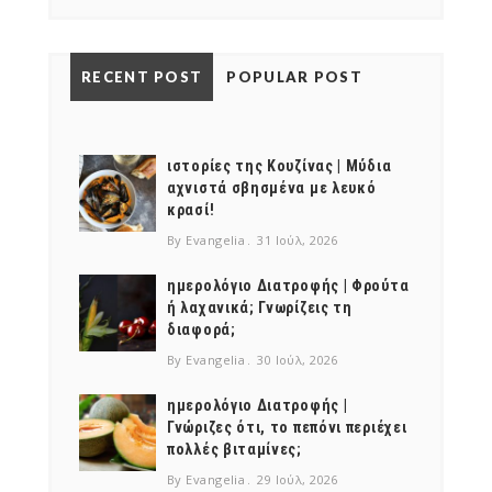
RECENT POST
POPULAR POST
ιστορίες της Κουζίνας | Μύδια
αχνιστά σβησμένα με λευκό
κρασί!
By Evangelia
31 Ιούλ, 2026
ημερολόγιο Διατροφής | Φρούτα
ή λαχανικά; Γνωρίζεις τη
διαφορά;
By Evangelia
30 Ιούλ, 2026
ημερολόγιο Διατροφής |
Γνώριζες ότι, το πεπόνι περιέχει
πολλές βιταμίνες;
By Evangelia
29 Ιούλ, 2026