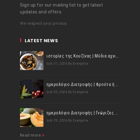
Sign up for our mailing list to get latest
updates and offers.
We respect your privacy.
LATEST NEWS
ιστορίες της Κουζίνας | Μύδια αχνιστά σβησμένα με λευκό κρασί!
Ιούλ 31, 2026
By Evangelia
ημερολόγιο Διατροφής | Φρούτα ή λαχανικά; Γνωρίζεις τη διαφορά;
Ιούλ 30, 2026
By Evangelia
ημερολόγιο Διατροφής | Γνώριζες ότι, το πεπόνι περιέχει πολλές βιταμίνες;
Ιούλ 29, 2026
By Evangelia
Read more