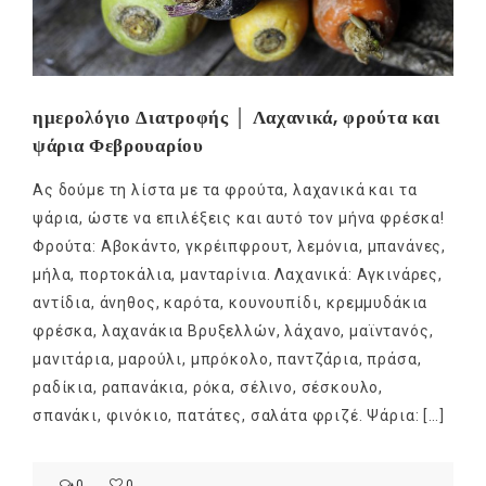
ημερολόγιο Διατροφής │ Λαχανικά, φρούτα και
ψάρια Φεβρουαρίου
Ας δούμε τη λίστα με τα φρούτα, λαχανικά και τα
ψάρια, ώστε να επιλέξεις και αυτό τον μήνα φρέσκα!
Φρούτα: Αβοκάντο, γκρέιπφρουτ, λεμόνια, μπανάνες,
μήλα, πορτοκάλια, μανταρίνια. Λαχανικά: Αγκινάρες,
αντίδια, άνηθος, καρότα, κουνουπίδι, κρεμμυδάκια
φρέσκα, λαχανάκια Βρυξελλών, λάχανο, μαϊντανός,
μανιτάρια, μαρούλι, μπρόκολο, παντζάρια, πράσα,
ραδίκια, ραπανάκια, ρόκα, σέλινο, σέσκουλο,
σπανάκι, φινόκιο, πατάτες, σαλάτα φριζέ. Ψάρια: […]
0
0