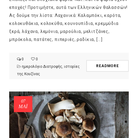
εποχές! Προτιμήστε, αυτά των Ελληνικών θαλασσών!
Ας δούμε την λίστα: Λαχανικά: Καλαμπόκι, καρότα,
κολοκυθάκια, κολοκύθα, κουνουπίδια, κρεμμύδια
ξερά, λάχανα, λεμόνια, μαρούλια, μελιτζάνες,
μπρόκολα, πατάτες, πιπεριές, ραδίκια, […]
0
0
READMORE
ημερολόγιο Διατροφής
,
ιστορίες
της Κουζίνας
07
ΜΑΪ́