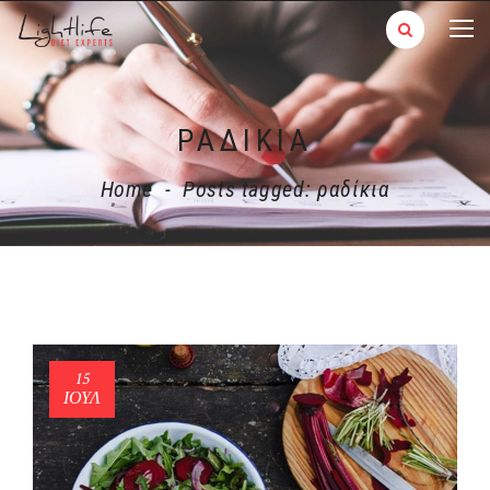
ΡΑΔΊΚΙΑ
Home
-
Posts tagged: ραδίκια
15
ΙΟΎΛ