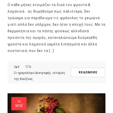
Ο κάθε μήνας ετοιμάζει τα δικά του φρούτα &
λαχανικά… ας θυμηθούμε πως παλιότερα, δεν
τρώγαμε για παράδειγμα τις φράουλες το χειμώνα
γιατί απλά δεν υπήρχαν, δεν ήταν η εποχή τους. Με τα
θερμοκήπια και τα πάσης φύσεως αλλοδαπά
προϊόντα της αγοράς, καταναλώνουμε δυσμεγέθη
φρούτα και λαχανικά γεμάτα λιπάσματα και άλλα
συστατικά, που δεν τα […]
0
0
NEWSLETTER
READMORE
ημερολόγιο Διατροφής
,
ιστορίες
mel
y updates
fro
m
της Κουζίνας
Get ti
your favorite
products
16
ΜΑΪ́