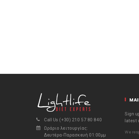
MAI
Sign up
Call Us (+30) 210 57 80 840
latest
Ωράριο λειτουργίας:
We resp
Δευτέρα-Παρασκευή 01:00μμ