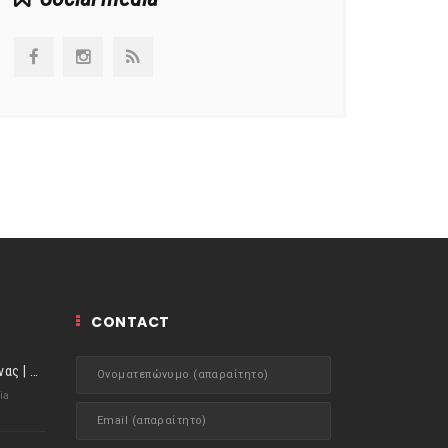
CONTACT
ιστορίες της Κουζίνας | Μύδια αχνιστά σβησμένα με λευκό κρασί!
ia