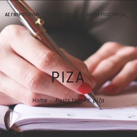
ΑΣ ΓΝΩΡΙΣΤΟΥΜΕ_
ΥΠΗΡΕΣΙΕΣ_
ΕΤΑΙΡΙΚΗ ΥΠΟΣΤΗΡΙΞΗ_
ΡΊΖΑ
Home
-
Posts tagged: ρίζα