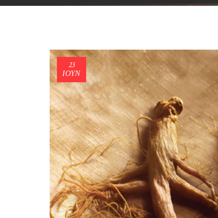
23
ΙΟΎΝ