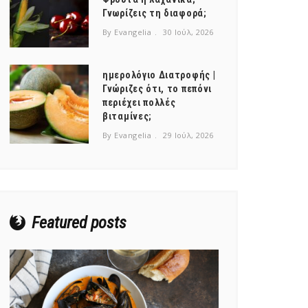
Γνωρίζεις τη διαφορά;
By Evangelia
30 Ιούλ, 2026
ημερολόγιο Διατροφής |
Γνώριζες ότι, το πεπόνι
περιέχει πολλές
βιταμίνες;
By Evangelia
29 Ιούλ, 2026
Featured posts