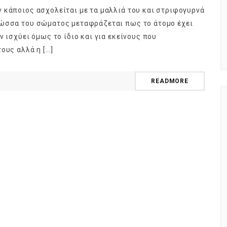
 κάποιος ασχολείται με τα μαλλιά του και στριφογυρνά
λώσσα του σώματος μεταφράζεται πως το άτομο έχει
ν ισχύει όμως το ίδιο και για εκείνους που
ους αλλά η […]
READMORE
NEWSLETTER
t timely updates from your favorite products