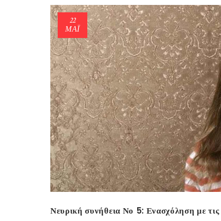
22
ΜΑΪ́
Νευρική συνήθεια Νο 5: Ενασχόληση με τις