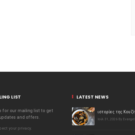
LING LIST
LATEST NEWS
 for our mailing list to get
 updates and offers.
Ιούλ 31, 2026
By Evangel
ect your privacy.