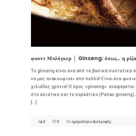
φουντ Μπλόγκερ │ Ginseng: όπως… η ρίζα
Το ginseng είναι ένα από τα βασικά συστατικά σ
να μας ανακουφίσει από πολλά! Είναι ένα φυσι
χιλιάδες χρόνια! Ο όρος «ginseng» αναφέρεται 
στο ασιατικό και το κορεάτικο (Panax ginseng)
[…]
0
0
ημερολόγιο Διατροφής