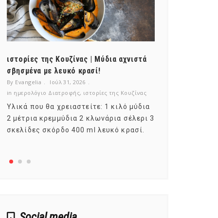
ιστορίες της Κουζίνας | Μύδια αχνιστά
ημερολόγιο Δ
σβησμένα με λευκό κρασί!
λαχανικά; Γν
By Evangelia
Ιούλ 31, 2026
By Evangelia
Ιο
in
ημερολόγιο Διατροφής
,
ιστορίες της Κουζίνας
in
ημερολόγιο Δ
Υλικά που θα χρειαστείτε: 1 κιλό μύδια
Σύμφωνα με τ
2 μέτρια κρεμμύδια 2 κλωνάρια σέλερι 3
αυτοί που με
σκελίδες σκόρδο 400 ml λευκό κρασί.
είναι το μέρ
αναπτύσσετα
Social media