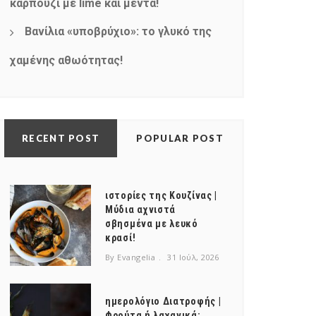
καρπούζι με lime και μέντα!
Βανίλια «υποβρύχιο»: το γλυκό της
χαμένης αθωότητας!
RECENT POST
POPULAR POST
ιστορίες της Κουζίνας |
Μύδια αχνιστά
σβησμένα με λευκό
κρασί!
By Evangelia
31 Ιούλ, 2026
ημερολόγιο Διατροφής |
Φρούτα ή λαχανικά;