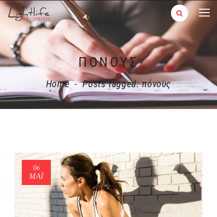
ΠΌΝΟΥΣ
Home
-
Posts tagged: πόνους
06
ΜΑΪ́