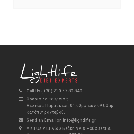
Call Us (+30) 210 57 80 840
Ωράριο λειτουργίας:
Δευτέρα-Παρασκευή 01:00μμ έως 09:00μμ
κατόπιν ραντεβού.
Send an Email on info@lightlife.gr
Visit Us Αιμιλίου Βεάκη 9Α & Ρούσβελτ 8,