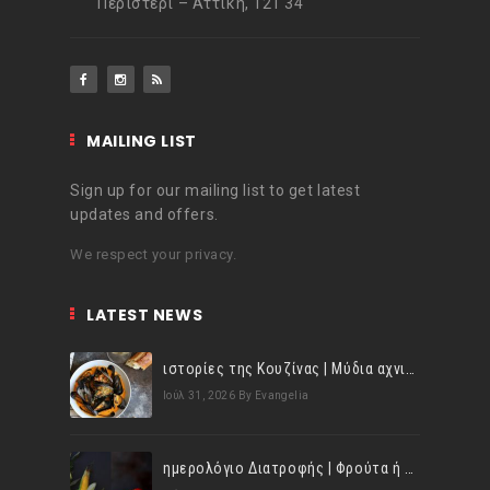
Περιστέρι – Αττική, 121 34
MAILING LIST
Sign up for our mailing list to get latest
updates and offers.
We respect your privacy.
LATEST NEWS
ιστορίες της Κουζίνας | Μύδια αχνιστά σβησμένα με λευκό κρασί!
Ιούλ 31, 2026
By Evangelia
ημερολόγιο Διατροφής | Φρούτα ή λαχανικά; Γνωρίζεις τη διαφορά;