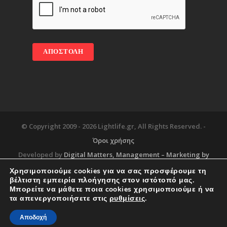
© Copyright 2009 -
2026 Lightlife.gr, All Rights Reserved. -
Όροι χρήσης
Developed by
Digital Matters
, Management – Marketing by
Χρησιμοποιούμε cookies για να σας προσφέρουμε τη
βέλτιστη εμπειρία πλοήγησης στον ιστότοπό μας.
Μπορείτε να μάθετε ποια cookies χρησιμοποιούμε ή να
Blog
About
Services
Corporate Support
τα απενεργοποιήσετε στις
ρυθμίσεις
.
Workplace
Contact
Αποδοχή