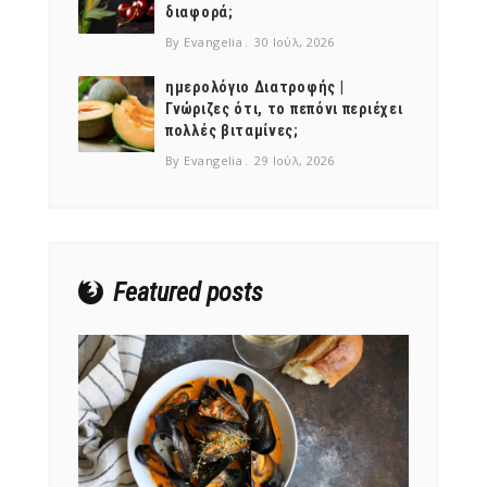
διαφορά;
By Evangelia
30 Ιούλ, 2026
ημερολόγιο Διατροφής |
Γνώριζες ότι, το πεπόνι περιέχει
πολλές βιταμίνες;
NEWSLETTER
By Evangelia
29 Ιούλ, 2026
mel
y updates
fro
m
Get ti
your favorite
products
Featured posts