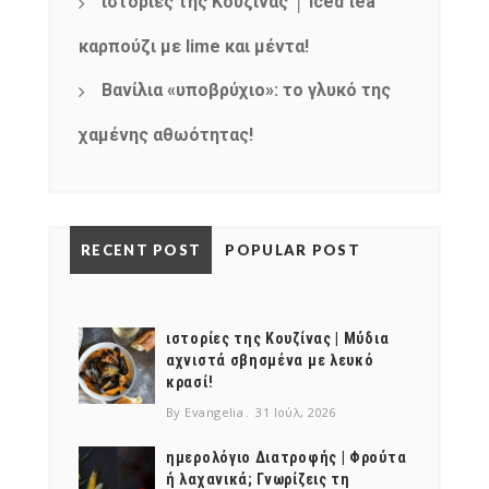
ιστορίες της Κουζίνας │ Iced tea
καρπούζι με lime και μέντα!
Βανίλια «υποβρύχιο»: το γλυκό της
χαμένης αθωότητας!
RECENT POST
POPULAR POST
ιστορίες της Κουζίνας | Μύδια
αχνιστά σβησμένα με λευκό
κρασί!
By Evangelia
31 Ιούλ, 2026
ημερολόγιο Διατροφής | Φρούτα
ή λαχανικά; Γνωρίζεις τη