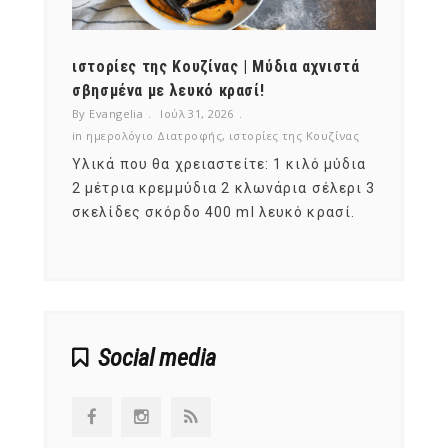
ότι,
ιστορίες της Κουζίνας | Μύδια αχνιστά
ημερο
νες;
σβησμένα με λευκό κρασί!
λαχαν
By Evangelia
Ιούλ 31, 2026
By Evan
ζίνας
in
ημερολόγιο Διατροφής
,
ιστορίες της Κουζίνας
in
ημερ
ια
Υλικά που θα χρειαστείτε: 1 κιλό μύδια
Σύμφω
, στο
2 μέτρια κρεμμύδια 2 κλωνάρια σέλερι 3
αυτοί
ς,
σκελίδες σκόρδο 400 ml λευκό κρασί.
είναι
αναπτ
Social media