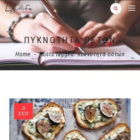
ΠΥΚΝΌΤΗΤΑ ΟΣΤΏΝ
Home
-
Posts tagged: πυκνότητα οστών
21
ΣΕΠ