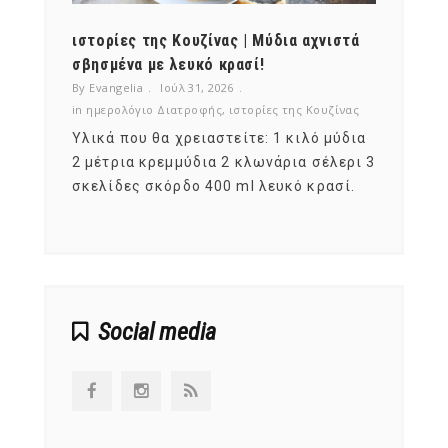
ότι,
ιστορίες της Κουζίνας | Μύδια αχνιστά
ημερο
νες;
σβησμένα με λευκό κρασί!
λαχαν
By Evangelia
Ιούλ 31, 2026
By Evan
ζίνας
in
ημερολόγιο Διατροφής
,
ιστορίες της Κουζίνας
in
ημερ
ια
Υλικά που θα χρειαστείτε: 1 κιλό μύδια
Σύμφω
, στο
2 μέτρια κρεμμύδια 2 κλωνάρια σέλερι 3
αυτοί
ς,
σκελίδες σκόρδο 400 ml λευκό κρασί.
είναι
αναπτ
Social media