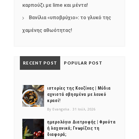
καρπούζι με lime και μέντα!
Βανίλια «υποβρύχιο»: το γλυκό της
χαμένης αθωότητας!
RECENT POST
POPULAR POST
ιστορίες της Κουζίνας | Μύδια
αχνιστά σβησμένα με λευκό
κρασί!
By Evangelia
31 Ιούλ, 2026
ημερολόγιο Διατροφής | Φρούτα
ή λαχανικά; Γνωρίζεις τη
διαφορά;