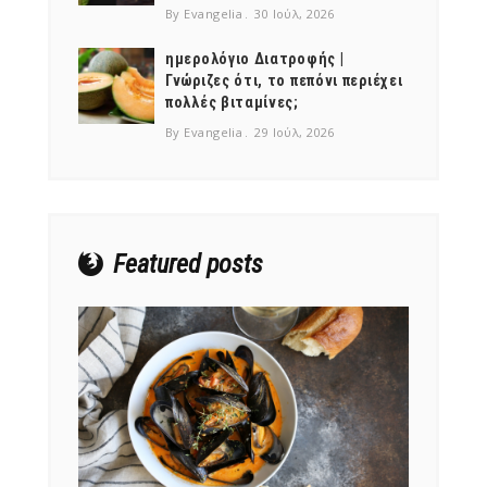
By Evangelia
30 Ιούλ, 2026
ημερολόγιο Διατροφής |
Γνώριζες ότι, το πεπόνι περιέχει
πολλές βιταμίνες;
NEWSLETTER
By Evangelia
29 Ιούλ, 2026
mel
y updates
fro
m
Get ti
your favorite
products
Featured posts