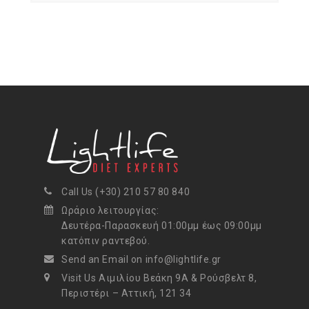
Call Us (+30) 210 57 80 840
Ωράριο λειτουργίας:
Δευτέρα-Παρασκευή 01:00μμ έως 09:00μμ
κατόπιν ραντεβού.
Send an Email on info@lightlife.gr
Visit Us Αιμιλίου Βεάκη 9Α & Ρούσβελτ 8,
Περιστέρι – Αττική, 121 34