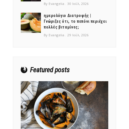
By Evangelia
30 Ιούλ, 2026
ημερολόγιο Διατροφής |
Γνώριζες ότι, το πεπόνι περιέχει
πολλές βιταμίνες;
NEWSLETTER
By Evangelia
29 Ιούλ, 2026
mel
y updates
fro
m
Get ti
your favorite
products
Featured posts