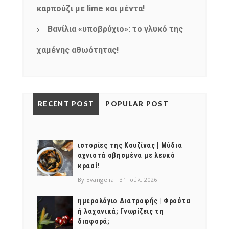
καρπούζι με lime και μέντα!
Βανίλια «υποβρύχιο»: το γλυκό της
χαμένης αθωότητας!
RECENT POST
POPULAR POST
ιστορίες της Κουζίνας | Μύδια
αχνιστά σβησμένα με λευκό
κρασί!
By Evangelia
31 Ιούλ, 2026
ημερολόγιο Διατροφής | Φρούτα
ή λαχανικά; Γνωρίζεις τη
διαφορά;