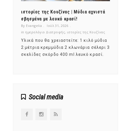
ότι,
ιστορίες της Κουζίνας | Μύδια αχνιστά
ημερο
νες;
σβησμένα με λευκό κρασί!
λαχαν
By Evangelia
Ιούλ 31, 2026
By Evan
ζίνας
in
ημερολόγιο Διατροφής
,
ιστορίες της Κουζίνας
in
ημερ
ια
Υλικά που θα χρειαστείτε: 1 κιλό μύδια
Σύμφω
, στο
2 μέτρια κρεμμύδια 2 κλωνάρια σέλερι 3
αυτοί
ς,
σκελίδες σκόρδο 400 ml λευκό κρασί.
είναι
αναπτ
Social media