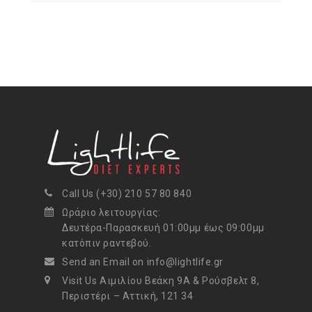
Call Us (+30) 210 57 80 840
Ωράριο λειτουργίας:
Δευτέρα-Παρασκευή 01:00μμ έως 09:00μμ
κατόπιν ραντεβού.
Send an Email on info@lightlife.gr
Visit Us Αιμιλίου Βεάκη 9Α & Ρούσβελτ 8,
Περιστέρι – Αττική, 121 34