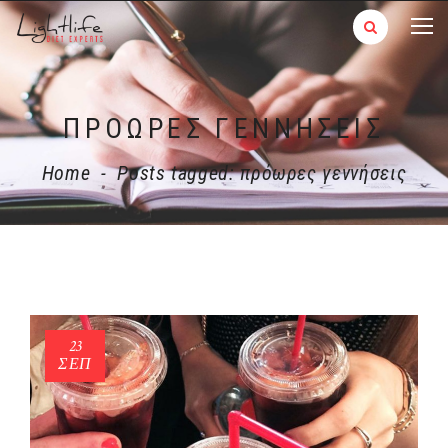
ΠΡΌΩΡΕΣ ΓΕΝΝΉΣΕΙΣ
Home
-
Posts tagged: πρόωρες γεννήσεις
23
ΣΕΠ