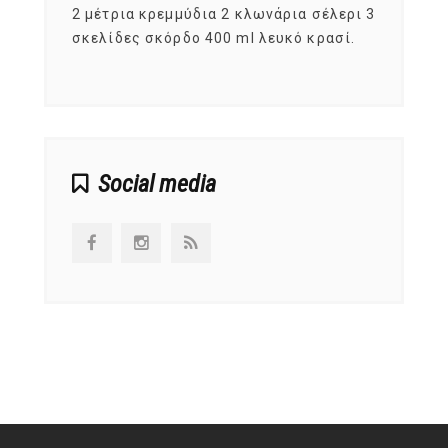
, στο
2 μέτρια κρεμμύδια 2 κλωνάρια σέλερι 3
αυτοί
ς,
σκελίδες σκόρδο 400 ml λευκό κρασί.
είναι
αναπτ
Social media