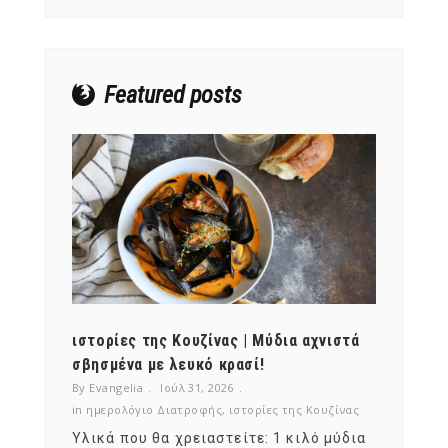
NEWSLETTER
mel
y updates
fro
m
Featured posts
Get ti
your favorite
products
ότι,
ιστορίες της Κουζίνας | Μύδια αχνιστά
ημερο
νες;
σβησμένα με λευκό κρασί!
λαχαν
By Evangelia
Ιούλ 31, 2026
By Evan
ζίνας
in
ημερολόγιο Διατροφής
,
ιστορίες της Κουζίνας
in
ημερ
ια
Υλικά που θα χρειαστείτε: 1 κιλό μύδια
Σύμφω