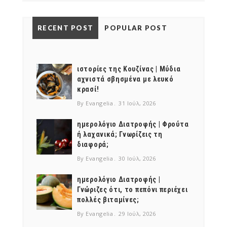
RECENT POST
POPULAR POST
ιστορίες της Κουζίνας | Μύδια
αχνιστά σβησμένα με λευκό
κρασί!
By Evangelia
31 Ιούλ, 2026
ημερολόγιο Διατροφής | Φρούτα
ή λαχανικά; Γνωρίζεις τη
διαφορά;
By Evangelia
30 Ιούλ, 2026
ημερολόγιο Διατροφής |
Γνώριζες ότι, το πεπόνι περιέχει
πολλές βιταμίνες;
By Evangelia
29 Ιούλ, 2026