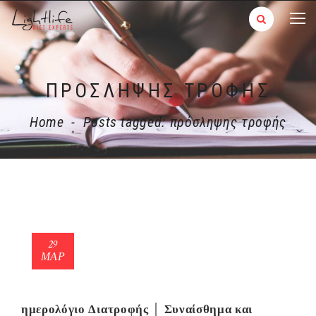
ΠΡΌΣΛΗΨΗΣ ΤΡΟΦΉΣ
Home
-
Posts tagged: πρόσληψης τροφής
29
ΜΑΡ
ημερολόγιο Διατροφής │ Συναίσθημα και