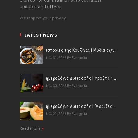
Sign up for our mailing list to get latest
updates and offers.
We respect your privacy.
LATEST NEWS
ιστορίες της Κουζίνας | Μύδια αχνιστά σβησμένα με λευκό κρασί!
Ιούλ 31, 2026
By Evangelia
ημερολόγιο Διατροφής | Φρούτα ή λαχανικά; Γνωρίζεις τη διαφορά;
Ιούλ 30, 2026
By Evangelia
ημερολόγιο Διατροφής | Γνώριζες ότι, το πεπόνι περιέχει πολλές βιταμίνες;
Ιούλ 29, 2026
By Evangelia
Read more