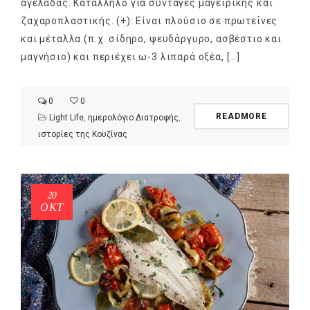
αγελάδας. Κατάλληλο για συνταγές μαγειρικής και
ζαχαροπλαστικής. (+): Είναι πλούσιο σε πρωτεΐνες
και μέταλλα (π.χ. σίδηρο, ψευδάργυρο, ασβέστιο και
μαγνήσιο) και περιέχει ω-3 λιπαρά οξέα, […]
0
0
READMORE
Light Life
,
ημερολόγιο Διατροφής
,
ιστορίες της Κουζίνας
20
ΟΚΤ