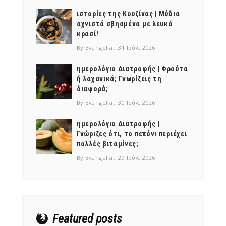
ιστορίες της Κουζίνας | Μύδια
αχνιστά σβησμένα με λευκό
κρασί!
By Evangelia
31 Ιούλ, 2026
ημερολόγιο Διατροφής | Φρούτα
ή λαχανικά; Γνωρίζεις τη
διαφορά;
By Evangelia
30 Ιούλ, 2026
ημερολόγιο Διατροφής |
Γνώριζες ότι, το πεπόνι περιέχει
πολλές βιταμίνες;
By Evangelia
29 Ιούλ, 2026
Featured posts