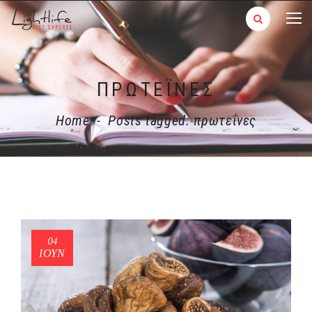
ΠΡΩΤΕΪ́ΝΕΣ
Home
-
Posts tagged: πρωτεΐνες
04
ΙΟΎΝ