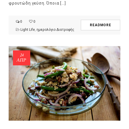
φρουτώδη γεύση. Όποια […]
0
0
READMORE
Light Life
,
ημερολόγιο Διατροφής
24
ΑΠΡ
NEWSLETTER
mel
y updates
fro
m
Get ti
your favorite
products