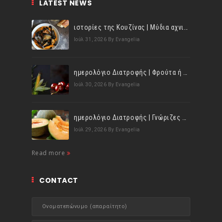
LATEST NEWS
ιστορίες της Κουζίνας | Μύδια αχνιστά σβησμένα με λευκό κρασί!
Ιούλ 31, 2026
By Evangelia
ημερολόγιο Διατροφής | Φρούτα ή λαχανικά; Γνωρίζεις τη διαφορά;
Ιούλ 30, 2026
By Evangelia
ημερολόγιο Διατροφής | Γνώριζες ότι, το πεπόνι περιέχει πολλές βιταμίνες;
Ιούλ 29, 2026
By Evangelia
Read more
CONTACT