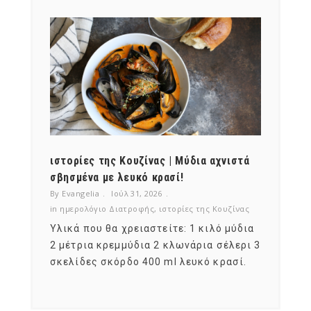
ότι,
ιστορίες της Κουζίνας | Μύδια αχνιστά
ημερο
νες;
σβησμένα με λευκό κρασί!
λαχαν
By Evangelia
Ιούλ 31, 2026
By Evan
ζίνας
in
ημερολόγιο Διατροφής
,
ιστορίες της Κουζίνας
in
ημερ
ια
Υλικά που θα χρειαστείτε: 1 κιλό μύδια
Σύμφω
, στο
2 μέτρια κρεμμύδια 2 κλωνάρια σέλερι 3
αυτοί
ς,
σκελίδες σκόρδο 400 ml λευκό κρασί.
είναι
αναπτ