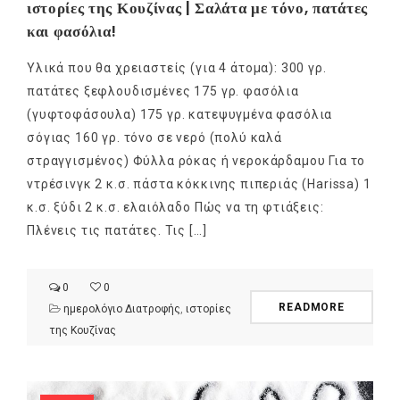
ιστορίες της Κουζίνας | Σαλάτα με τόνο, πατάτες
και φασόλια!
Υλικά που θα χρειαστείς (για 4 άτομα): 300 γρ.
πατάτες ξεφλουδισμένες 175 γρ. φασόλια
(γυφτοφάσουλα) 175 γρ. κατεψυγμένα φασόλια
σόγιας 160 γρ. τόνο σε νερό (πολύ καλά
στραγγισμένος) Φύλλα ρόκας ή νεροκάρδαμου Για το
ντρέσινγκ 2 κ.σ. πάστα κόκκινης πιπεριάς (Harissa) 1
κ.σ. ξύδι 2 κ.σ. ελαιόλαδο Πώς να τη φτιάξεις:
Πλένεις τις πατάτες. Τις […]
0
0
READMORE
ημερολόγιο Διατροφής
,
ιστορίες
της Κουζίνας