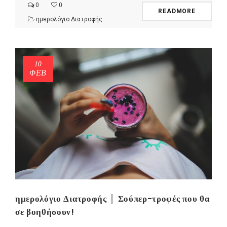
0
0
READMORE
ημερολόγιο Διατροφής
10
ΦΕΒ
ημερολόγιο Διατροφής │ Σούπερ-τροφές που θα
σε βοηθήσουν!