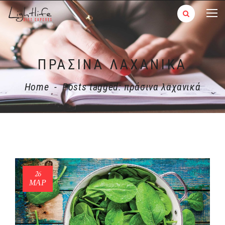
ΠΡΆΣΙΝΑ ΛΑΧΑΝΙΚΆ
Home
-
Posts tagged: πράσινα λαχανικά
26
ΜΑΡ