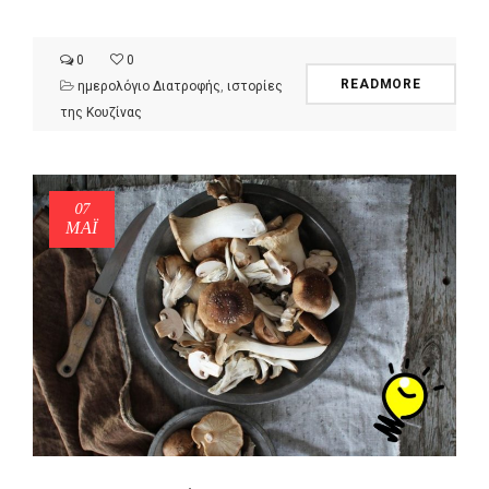
0
0
READMORE
ημερολόγιο Διατροφής
,
ιστορίες
της Κουζίνας
07
ΜΑΪ́