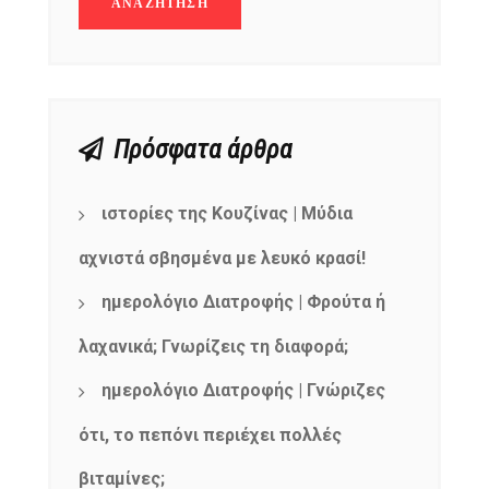
Πρόσφατα άρθρα
ιστορίες της Κουζίνας | Μύδια
αχνιστά σβησμένα με λευκό κρασί!
ημερολόγιο Διατροφής | Φρούτα ή
λαχανικά; Γνωρίζεις τη διαφορά;
ημερολόγιο Διατροφής | Γνώριζες
NEWSLETTER
mel
y updates
fro
m
ότι, το πεπόνι περιέχει πολλές
Get ti
your favorite
βιταμίνες;