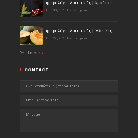
ημερολόγιο Διατροφής | Φρούτα ή λαχανικά; Γνωρίζεις τη διαφορά;
Ιούλ 30, 2026
By Evangelia
ημερολόγιο Διατροφής | Γνώριζες ότι, το πεπόνι περιέχει πολλές βιταμίνες;
Ιούλ 29, 2026
By Evangelia
Read more
CONTACT