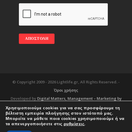
© Copyright 2009 -
2026 Lightlife.gr, All Rights Reserved. -
Όροι χρήσης
Developed by
Digital Matters
, Management – Marketing by
Χρησιμοποιούμε cookies για να σας προσφέρουμε τη
βέλτιστη εμπειρία πλοήγησης στον ιστότοπό μας.
Μπορείτε να μάθετε ποια cookies χρησιμοποιούμε ή να
Blog
About
Services
Corporate Support
τα απενεργοποιήσετε στις
ρυθμίσεις
.
Workplace
Contact