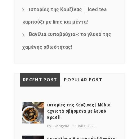
products
ιστορίες της Κουζίνας │ Iced tea
καρπούζι με lime και μέντα!
Βανίλια «υποβρύχιο»: το γλυκό της
χαμένης αθωότητας!
RECENT POST
POPULAR POST
ιστορίες της Κουζίνας | Μύδια
αχνιστά σβησμένα με λευκό
κρασί!
By Evangelia
31 Ιούλ, 2026
ημερολόγιο Διατροφής | Φρούτα