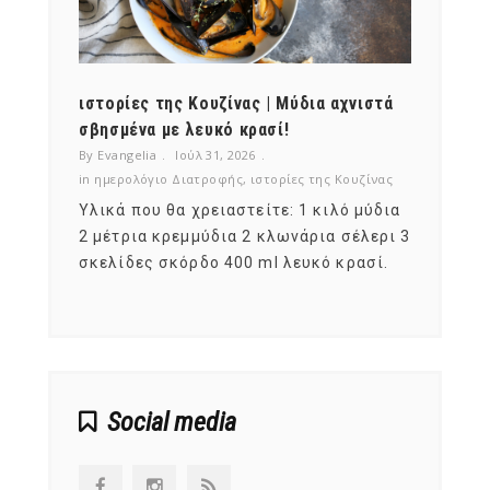
ότι,
ιστορίες της Κουζίνας | Μύδια αχνιστά
ημερο
νες;
σβησμένα με λευκό κρασί!
λαχαν
By Evangelia
Ιούλ 31, 2026
By Evan
ζίνας
in
ημερολόγιο Διατροφής
,
ιστορίες της Κουζίνας
in
ημερ
ια
Υλικά που θα χρειαστείτε: 1 κιλό μύδια
Σύμφω
, στο
2 μέτρια κρεμμύδια 2 κλωνάρια σέλερι 3
αυτοί
ς,
σκελίδες σκόρδο 400 ml λευκό κρασί.
είναι
αναπτ
Social media