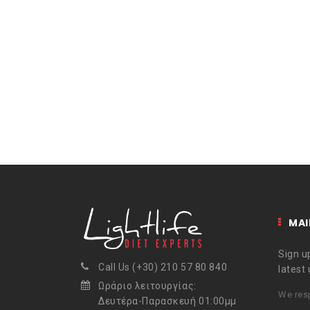
MAI
Sign up
Call Us (+30) 210 57 80 840
latest
Ωράριο λειτουργίας:
We resp
Δευτέρα-Παρασκευή 01:00μμ