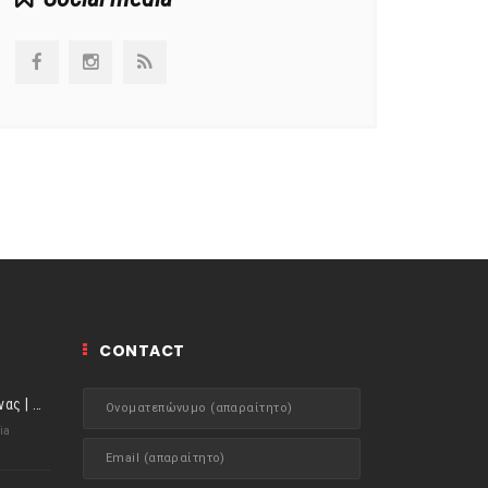
CONTACT
ιστορίες της Κουζίνας | Μύδια αχνιστά σβησμένα με λευκό κρασί!
ia