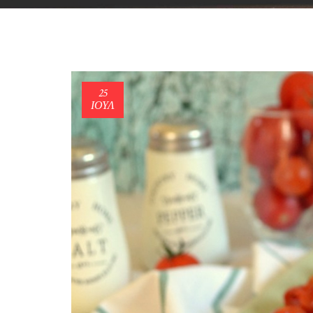
25
ΙΟΎΛ