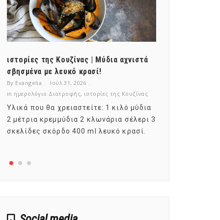
ιστορίες της Κουζίνας | Μύδια αχνιστά
ημερολόγιο Δ
σβησμένα με λευκό κρασί!
λαχανικά; Γν
By Evangelia
Ιούλ 31, 2026
By Evangelia
Ιο
in
ημερολόγιο Διατροφής
,
ιστορίες της Κουζίνας
in
ημερολόγιο Δ
Υλικά που θα χρειαστείτε: 1 κιλό μύδια
Σύμφωνα με τ
2 μέτρια κρεμμύδια 2 κλωνάρια σέλερι 3
αυτοί που με
σκελίδες σκόρδο 400 ml λευκό κρασί.
είναι το μέρ
αναπτύσσετα
Social media