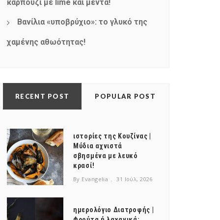
καρπούζι με lime και μέντα!
Βανίλια «υποβρύχιο»: το γλυκό της
χαμένης αθωότητας!
RECENT POST
POPULAR POST
ιστορίες της Κουζίνας |
Μύδια αχνιστά
σβησμένα με λευκό
κρασί!
By Evangelia
31 Ιούλ, 2026
ημερολόγιο Διατροφής |
Φρούτα ή λαχανικά;