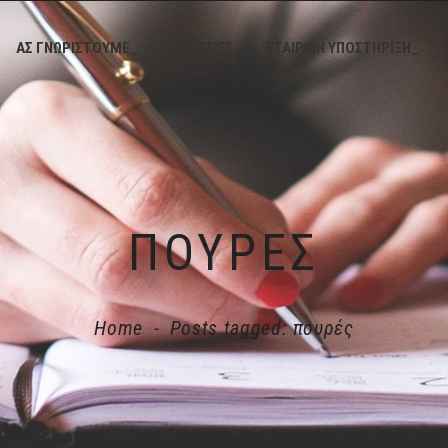
ΑΣ ΓΝΩΡΙΣΤΟΥΜΕ_
ΥΠΗΡΕΣΙΕΣ_
ΕΤΑΙΡΙΚΗ ΥΠΟΣΤΗΡΙΞΗ_
ΠΟΥΡΈΣ
Home
-
Posts tagged: πουρές