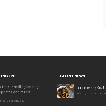
LING LIST
LATEST NEWS
 for our mailing list to get
 updates and offers.
Ιούλ 31, 2026
By Evangel
ect your privacy.