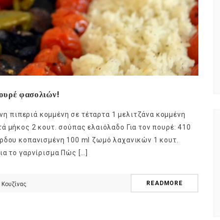
πουρέ φασολιών!
κινη πιπεριά κομμένη σε τέταρτα 1 μελιτζάνα κομμένη
ά μήκος 2 κουτ. σούπας ελαιόλαδο Για τον πουρέ: 410
όρδου κοπανισμένη 100 ml ζωμό λαχανικών 1 κουτ.
ια το γαρνίρισμα Πώς […]
READMORE
 Κουζίνας