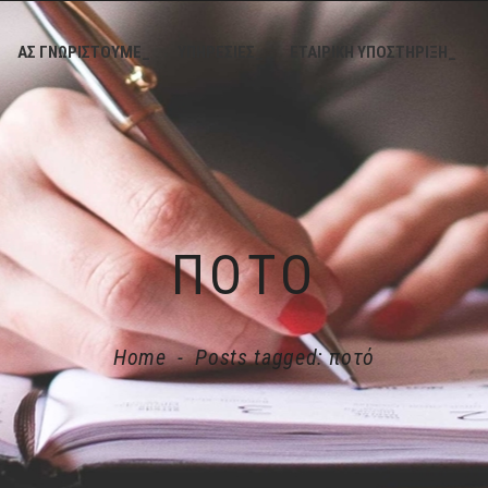
ΑΣ ΓΝΩΡΙΣΤΟΥΜΕ_
ΥΠΗΡΕΣΙΕΣ_
ΕΤΑΙΡΙΚΗ ΥΠΟΣΤΗΡΙΞΗ_
ΠΟΤΌ
Home
-
Posts tagged: ποτό