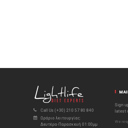
MAI
Sign up
Call Us (+30) 210 57 80 840
latest
Ωράριο λειτουργίας:
We resp
Δευτέρα-Παρασκευή 01:00μμ