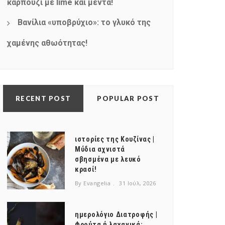
καρπούζι με lime και μέντα!
Βανίλια «υποβρύχιο»: το γλυκό της
χαμένης αθωότητας!
RECENT POST
POPULAR POST
ιστορίες της Κουζίνας |
Μύδια αχνιστά
σβησμένα με λευκό
κρασί!
By Evangelia
31 Ιούλ, 2026
ημερολόγιο Διατροφής |
Φρούτα ή λαχανικά;