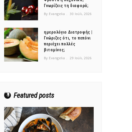
Γνωρίζεις τη διαφορά;
By Evangelia
30 Ιούλ, 2026
ημερολόγιο Διατροφής |
Γνώριζες ότι, το πεπόνι
περιέχει πολλές
βιταμίνες;
By Evangelia
29 Ιούλ, 2026
Featured posts