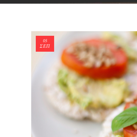
05
ΣΕΠ