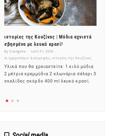
ιστορίες της Κουζίνας | Μύδια αχνιστά
ημερολόγιο Δ
σβησμένα με λευκό κρασί!
λαχανικά; Γν
By Evangelia
Ιούλ 31, 2026
By Evangelia
Ιο
in
ημερολόγιο Διατροφής
,
ιστορίες της Κουζίνας
in
ημερολόγιο Δ
Υλικά που θα χρειαστείτε: 1 κιλό μύδια
Σύμφωνα με τ
2 μέτρια κρεμμύδια 2 κλωνάρια σέλερι 3
αυτοί που με
σκελίδες σκόρδο 400 ml λευκό κρασί.
είναι το μέρ
αναπτύσσετα
Social media