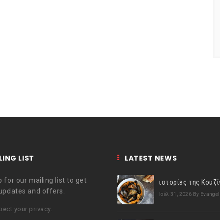
LING LIST
LATEST NEWS
 for our mailing list to get
 updates and offers.
Ιούλ 31, 2026
By Evangel
ect your privacy.