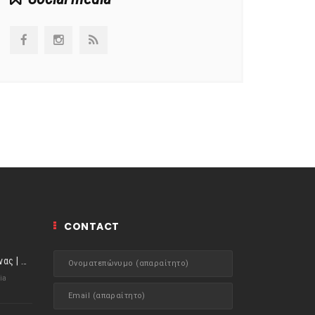
CONTACT
ιστορίες της Κουζίνας | Μύδια αχνιστά σβησμένα με λευκό κρασί!
ia