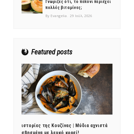
Γνώριζες ότι, το πεπόνι περιέχει
πολλές βιταμίνες;
By Evangelia
29 Ιούλ, 2026
Featured posts
ότι,
ιστορίες της Κουζίνας | Μύδια αχνιστά
ημερο
νες;
σβησμένα με λευκό κρασί!
λαχαν