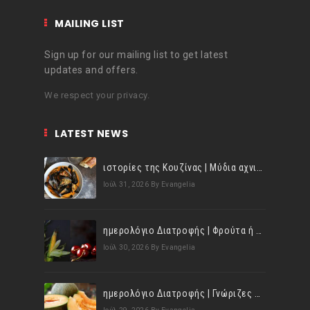
MAILING LIST
Sign up for our mailing list to get latest
updates and offers.
We respect your privacy.
LATEST NEWS
ιστορίες της Κουζίνας | Μύδια αχνιστά σβησμένα με λευκό κρασί!
Ιούλ 31, 2026
By Evangelia
ημερολόγιο Διατροφής | Φρούτα ή λαχανικά; Γνωρίζεις τη διαφορά;
Ιούλ 30, 2026
By Evangelia
ημερολόγιο Διατροφής | Γνώριζες ότι, το πεπόνι περιέχει πολλές βιταμίνες;