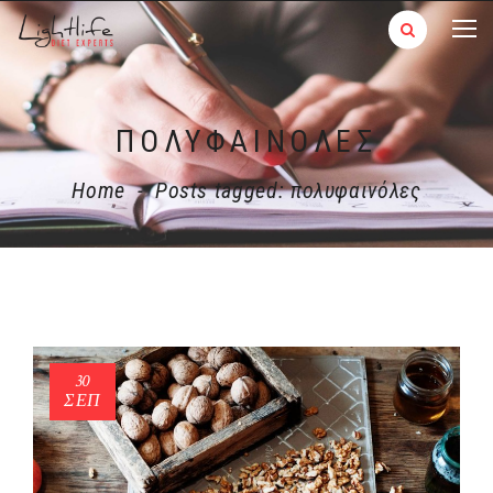
ΠΟΛΥΦΑΙΝΌΛΕΣ
Home
-
Posts tagged: πολυφαινόλες
30
ΣΕΠ