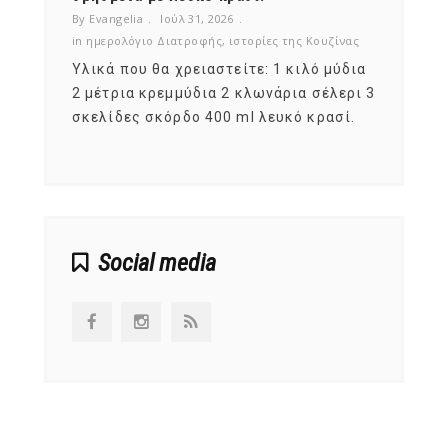
By Evangelia
Ιούλ 31, 2026
By Evan
ζίνας
in
ημερολόγιο Διατροφής
,
ιστορίες της Κουζίνας
in
ημερ
ια
Υλικά που θα χρειαστείτε: 1 κιλό μύδια
Σύμφω
, στο
2 μέτρια κρεμμύδια 2 κλωνάρια σέλερι 3
αυτοί
ς,
σκελίδες σκόρδο 400 ml λευκό κρασί.
είναι
αναπτ
Social media