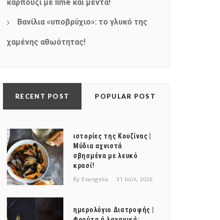
καρπούζι με lime και μέντα!
Βανίλια «υποβρύχιο»: το γλυκό της
χαμένης αθωότητας!
RECENT POST
POPULAR POST
ιστορίες της Κουζίνας |
Μύδια αχνιστά
σβησμένα με λευκό
κρασί!
By Evangelia
31 Ιούλ, 2026
ημερολόγιο Διατροφής |
Φρούτα ή λαχανικά;