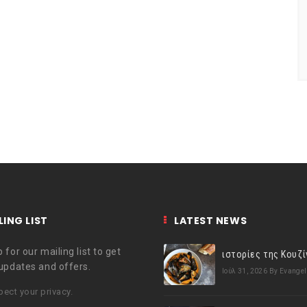
LING LIST
LATEST NEWS
 for our mailing list to get
 updates and offers.
Ιούλ 31, 2026
By Evangel
ect your privacy.