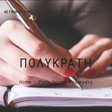
ΑΣ ΓΝΩΡΙΣΤΟΥΜΕ_
ΥΠΗΡΕΣΙΕΣ_
ΕΤΑΙΡΙΚΗ ΥΠΟΣΤΗΡΙΞΗ_
ΠΟΛΥΚΡΆΤΗ
Home
-
Posts tagged: Πολυκράτη