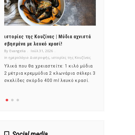
ιστορίες της Κουζίνας | Μύδια αχνιστά
ημερολόγιο Δ
σβησμένα με λευκό κρασί!
λαχανικά; Γν
By Evangelia
Ιούλ 31, 2026
By Evangelia
Ιο
in
ημερολόγιο Διατροφής
,
ιστορίες της Κουζίνας
in
ημερολόγιο Δ
Υλικά που θα χρειαστείτε: 1 κιλό μύδια
Σύμφωνα με τ
2 μέτρια κρεμμύδια 2 κλωνάρια σέλερι 3
αυτοί που με
σκελίδες σκόρδο 400 ml λευκό κρασί.
είναι το μέρ
αναπτύσσετα
Social media