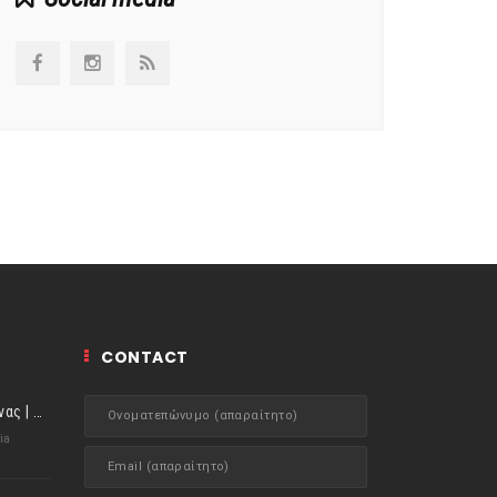
CONTACT
ιστορίες της Κουζίνας | Μύδια αχνιστά σβησμένα με λευκό κρασί!
ia