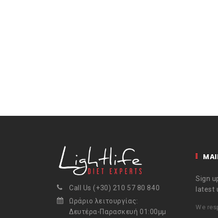
MAI
Sign up
Call Us (+30) 210 57 80 840
latest
Ωράριο λειτουργίας:
We resp
Δευτέρα-Παρασκευή 01:00μμ