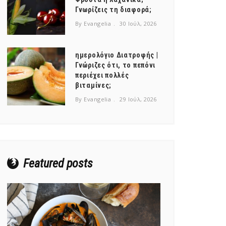
Γνωρίζεις τη διαφορά;
By Evangelia
30 Ιούλ, 2026
ημερολόγιο Διατροφής |
Γνώριζες ότι, το πεπόνι
περιέχει πολλές
βιταμίνες;
By Evangelia
29 Ιούλ, 2026
Featured posts