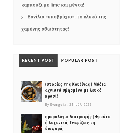
καρπούζι με lime και μέντα!
Βανίλια «υποβρύχιο»: το γλυκό της
χαμένης αθωότητας!
RECENT POST
POPULAR POST
ιστορίες της Κουζίνας | Μύδια
αχνιστά σβησμένα με λευκό
κρασί!
By Evangelia
31 Ιούλ, 2026
ημερολόγιο Διατροφής | Φρούτα
ή λαχανικά; Γνωρίζεις τη
διαφορά;