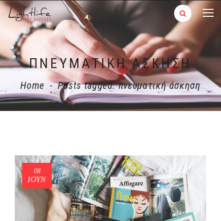
ΠΝΕΥΜΑΤΙΚΉ ΆΣΚΗΣΗ
Home
-
Posts tagged: πνευματική άσκηση
08
ΙΟΎΝ