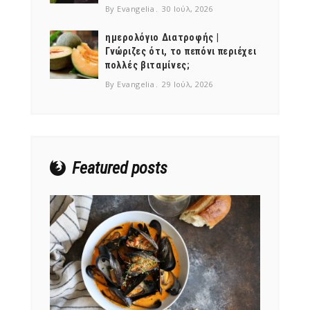
By Evangelia
30 Ιούλ, 2026
ημερολόγιο Διατροφής |
Γνώριζες ότι, το πεπόνι περιέχει
πολλές βιταμίνες;
NEWSLETTER
By Evangelia
29 Ιούλ, 2026
mel
y updates
fro
m
Get ti
your favorite
products
Featured posts