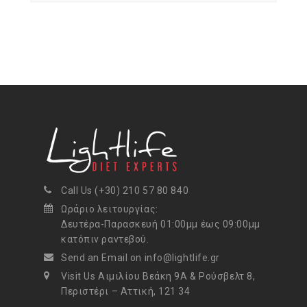
Call Us (+30) 210 57 80 840
Ωράριο λειτουργίας:
Δευτέρα-Παρασκευή 01:00μμ έως 09:00μμ
κατόπιν ραντεβού.
Send an Email on info@lightlife.gr
Visit Us Αιμιλίου Βεάκη 9Α & Ρούσβελτ 8,
Περιστέρι – Αττική, 121 34