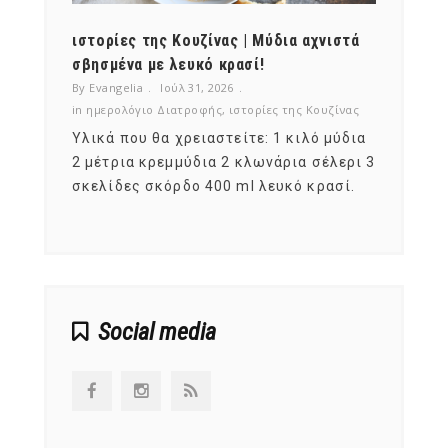
ότι,
ιστορίες της Κουζίνας | Μύδια αχνιστά
ημερο
νες;
σβησμένα με λευκό κρασί!
λαχαν
By Evangelia
Ιούλ 31, 2026
By Evan
ζίνας
in
ημερολόγιο Διατροφής
,
ιστορίες της Κουζίνας
in
ημερ
ια
Υλικά που θα χρειαστείτε: 1 κιλό μύδια
Σύμφω
, στο
2 μέτρια κρεμμύδια 2 κλωνάρια σέλερι 3
αυτοί
ς,
σκελίδες σκόρδο 400 ml λευκό κρασί.
είναι
αναπτ
Social media