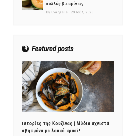
πολλές βιταμίνες;
By Evangelia
29 Ιούλ, 2026
Featured posts
ότι,
ιστορίες της Κουζίνας | Μύδια αχνιστά
ημερο
νες;
σβησμένα με λευκό κρασί!
λαχαν