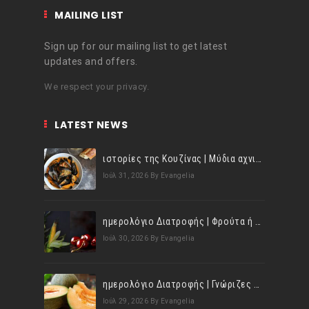
MAILING LIST
Sign up for our mailing list to get latest
updates and offers.
We respect your privacy.
LATEST NEWS
ιστορίες της Κουζίνας | Μύδια αχνιστά σβησμένα με λευκό κρασί!
Ιούλ 31, 2026
By Evangelia
ημερολόγιο Διατροφής | Φρούτα ή λαχανικά; Γνωρίζεις τη διαφορά;
Ιούλ 30, 2026
By Evangelia
ημερολόγιο Διατροφής | Γνώριζες ότι, το πεπόνι περιέχει πολλές βιταμίνες;
Ιούλ 29, 2026
By Evangelia