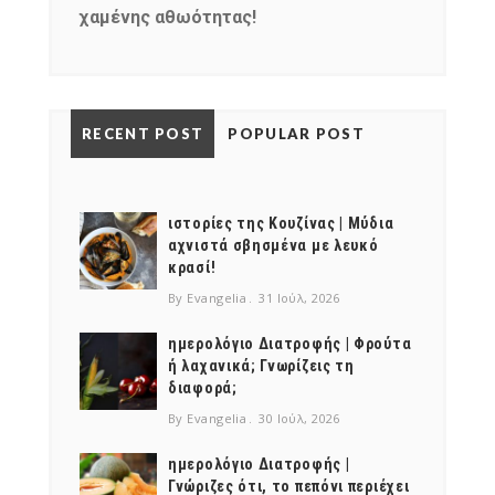
χαμένης αθωότητας!
NEWSLETTER
mel
y updates
fro
m
RECENT POST
POPULAR POST
Get ti
your favorite
products
ιστορίες της Κουζίνας | Μύδια
αχνιστά σβησμένα με λευκό
κρασί!
By Evangelia
31 Ιούλ, 2026
ημερολόγιο Διατροφής | Φρούτα
ή λαχανικά; Γνωρίζεις τη
διαφορά;
By Evangelia
30 Ιούλ, 2026
ημερολόγιο Διατροφής |
Γνώριζες ότι, το πεπόνι περιέχει