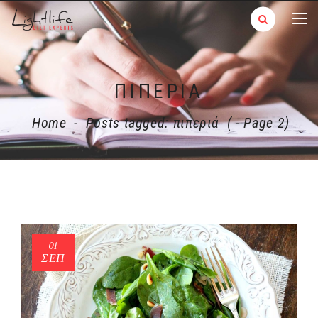
ΠΙΠΕΡΙΆ
Home
-
Posts tagged: πιπεριά
( - Page 2)
01
ΣΕΠ