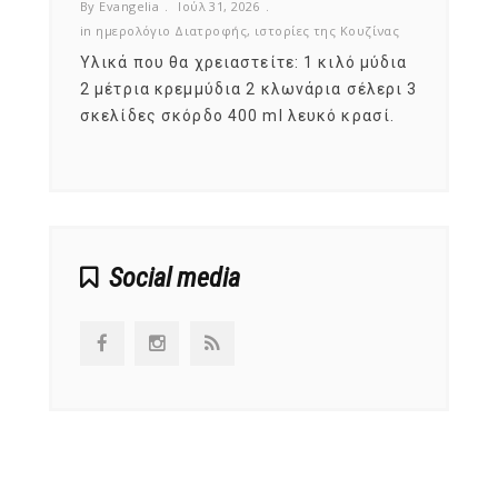
By Evangelia
Ιούλ 31, 2026
By Evan
ζίνας
in
ημερολόγιο Διατροφής
,
ιστορίες της Κουζίνας
in
ημερ
ια
Υλικά που θα χρειαστείτε: 1 κιλό μύδια
Σύμφω
, στο
2 μέτρια κρεμμύδια 2 κλωνάρια σέλερι 3
αυτοί
ς,
σκελίδες σκόρδο 400 ml λευκό κρασί.
είναι
αναπτ
Social media