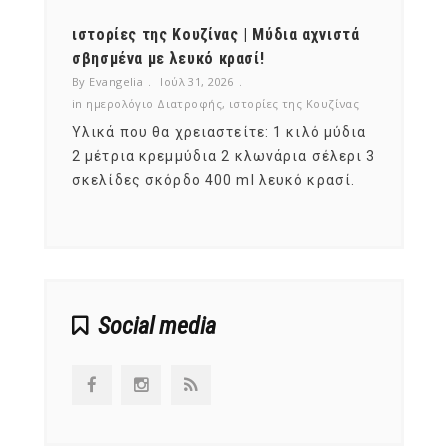
ότι,
ιστορίες της Κουζίνας | Μύδια αχνιστά
ημερο
νες;
σβησμένα με λευκό κρασί!
λαχαν
By Evangelia
Ιούλ 31, 2026
By Evan
ζίνας
in
ημερολόγιο Διατροφής
,
ιστορίες της Κουζίνας
in
ημερ
ια
Υλικά που θα χρειαστείτε: 1 κιλό μύδια
Σύμφω
, στο
2 μέτρια κρεμμύδια 2 κλωνάρια σέλερι 3
αυτοί
ς,
σκελίδες σκόρδο 400 ml λευκό κρασί.
είναι
αναπτ
Social media