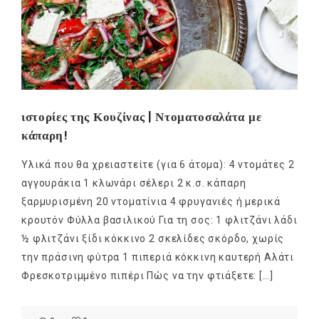
ιστορίες της Κουζίνας | Ντοματοσαλάτα με
κάπαρη!
Υλικά που θα χρειαστείτε (για 6 άτομα): 4 ντομάτες 2
αγγουράκια 1 κλωνάρι σέλερι 2 κ.σ. κάπαρη
ξαρμυρισμένη 20 ντοματίνια 4 φρυγανιές ή μερικά
κρουτόν Φύλλα βασιλικού Για τη σος: 1 φλιτζάνι λάδι
½ φλιτζάνι ξίδι κόκκινο 2 σκελίδες σκόρδο, χωρίς
την πράσινη φύτρα 1 πιπεριά κόκκινη καυτερή Αλάτι
Φρεσκοτριμμένο πιπέρι Πώς να την φτιάξετε: […]