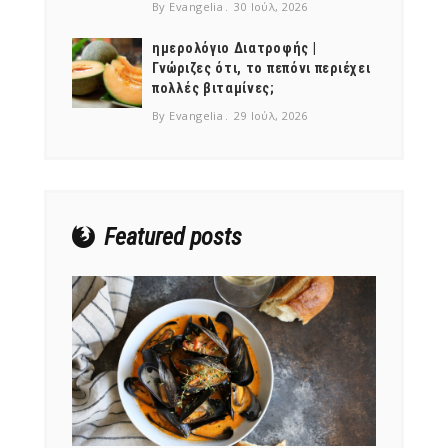
By Evangelia
30 Ιούλ, 2026
ημερολόγιο Διατροφής |
Γνώριζες ότι, το πεπόνι περιέχει
πολλές βιταμίνες;
NEWSLETTER
By Evangelia
29 Ιούλ, 2026
mel
y updates
fro
m
Get ti
your favorite
products
Featured posts