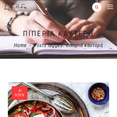
ΠΙΠΕΡΙΆ ΚΑΥΤΕΡΉ
Home
-
Posts tagged: πιπεριά καυτερή
26
ΙΟΎΝ