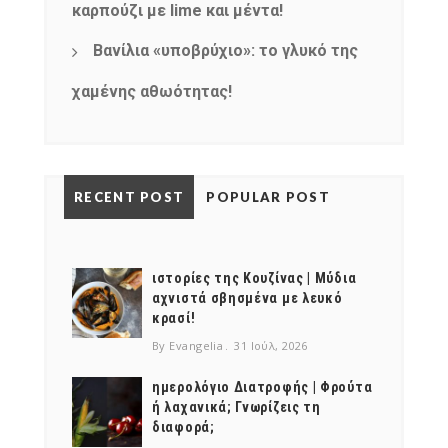
καρπούζι με lime και μέντα!
Βανίλια «υποβρύχιο»: το γλυκό της
χαμένης αθωότητας!
RECENT POST
POPULAR POST
ιστορίες της Κουζίνας | Μύδια
αχνιστά σβησμένα με λευκό
κρασί!
By Evangelia
31 Ιούλ, 2026
ημερολόγιο Διατροφής | Φρούτα
ή λαχανικά; Γνωρίζεις τη
διαφορά;