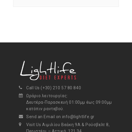
Call Us (+30) 210 57 80 840
Ωράριο λειτουργίας:
Δευτέρα-Παρασκευή 01:00μμ έως 09:00μμ
κατόπιν ραντεβού.
Send an Email on info@lightlife.gr
Visit Us Αιμιλίου Βεάκη 9Α & Ρούσβελτ 8,
Περιστέρι – Αττική, 121 34