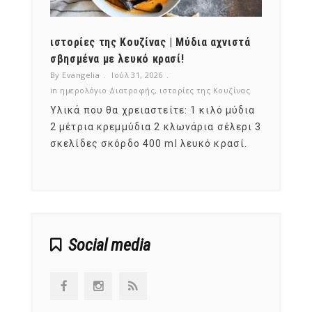
ότι,
ιστορίες της Κουζίνας | Μύδια αχνιστά
ημερο
νες;
σβησμένα με λευκό κρασί!
λαχαν
By Evangelia
Ιούλ 31, 2026
By Evan
ζίνας
in
ημερολόγιο Διατροφής
,
ιστορίες της Κουζίνας
in
ημερ
ια
Υλικά που θα χρειαστείτε: 1 κιλό μύδια
Σύμφω
, στο
2 μέτρια κρεμμύδια 2 κλωνάρια σέλερι 3
αυτοί
ς,
σκελίδες σκόρδο 400 ml λευκό κρασί.
είναι
αναπτ
Social media