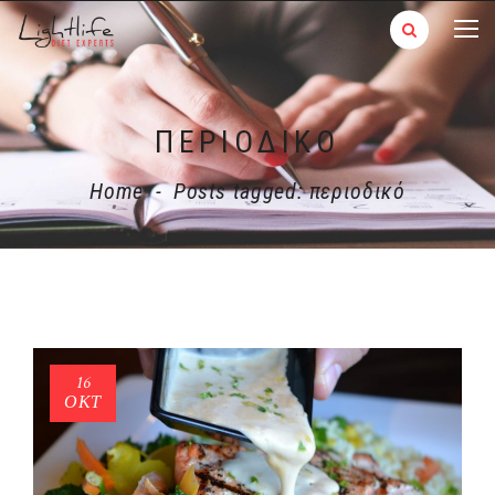
ΠΕΡΙΟΔΙΚΌ
Home
-
Posts tagged: περιοδικό
16
ΟΚΤ