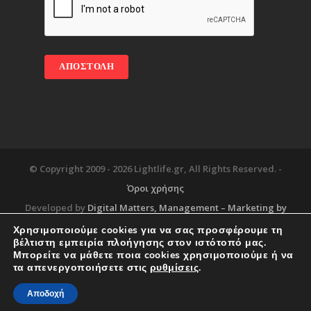
© Copyright 2009 -
2026 Lightlife.gr, All Rights Reserved. -
Όροι χρήσης
Developed by
Digital Matters
, Management – Marketing by
Χρησιμοποιούμε cookies για να σας προσφέρουμε τη
βέλτιστη εμπειρία πλοήγησης στον ιστότοπό μας.
Μπορείτε να μάθετε ποια cookies χρησιμοποιούμε ή να
Blog
About
Services
Corporate Support
τα απενεργοποιήσετε στις
ρυθμίσεις
.
Workplace
Contact
Αποδοχή