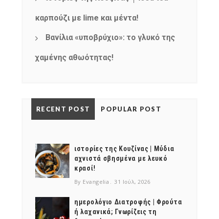
καρπούζι με lime και μέντα!
Βανίλια «υποβρύχιο»: το γλυκό της
χαμένης αθωότητας!
RECENT POST
POPULAR POST
ιστορίες της Κουζίνας | Μύδια
αχνιστά σβησμένα με λευκό
κρασί!
By Evangelia
31 Ιούλ, 2026
ημερολόγιο Διατροφής | Φρούτα
ή λαχανικά; Γνωρίζεις τη