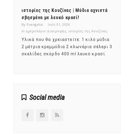
ότι,
ιστορίες της Κουζίνας | Μύδια αχνιστά
ημερο
νες;
σβησμένα με λευκό κρασί!
λαχαν
By Evangelia
Ιούλ 31, 2026
By Evan
ζίνας
in
ημερολόγιο Διατροφής
,
ιστορίες της Κουζίνας
in
ημερ
ια
Υλικά που θα χρειαστείτε: 1 κιλό μύδια
Σύμφω
, στο
2 μέτρια κρεμμύδια 2 κλωνάρια σέλερι 3
αυτοί
ς,
σκελίδες σκόρδο 400 ml λευκό κρασί.
είναι
αναπτ
Social media