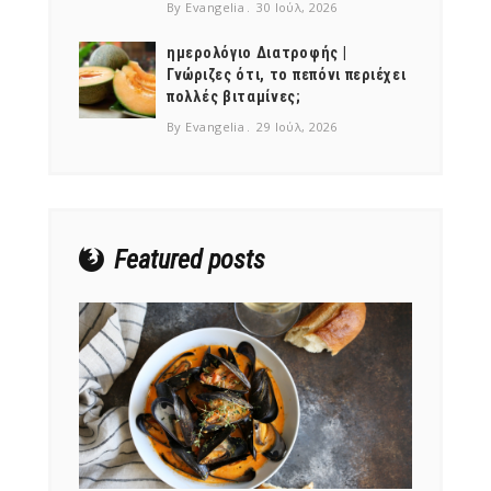
By Evangelia
30 Ιούλ, 2026
ημερολόγιο Διατροφής |
Γνώριζες ότι, το πεπόνι περιέχει
πολλές βιταμίνες;
NEWSLETTER
By Evangelia
29 Ιούλ, 2026
mel
y updates
fro
m
Get ti
your favorite
products
Featured posts