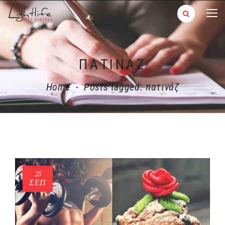
ΠΑΤΙΝΆΖ
Home
-
Posts tagged: πατινάζ
25
ΣΕΠ