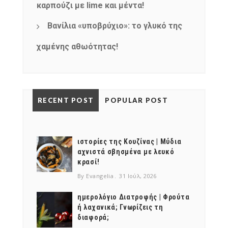
καρπούζι με lime και μέντα!
Βανίλια «υποβρύχιο»: το γλυκό της
χαμένης αθωότητας!
RECENT POST
POPULAR POST
ιστορίες της Κουζίνας | Μύδια
αχνιστά σβησμένα με λευκό
κρασί!
By Evangelia
31 Ιούλ, 2026
ημερολόγιο Διατροφής | Φρούτα
ή λαχανικά; Γνωρίζεις τη
διαφορά;