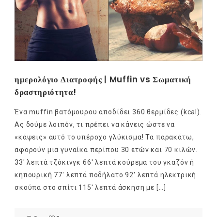
ημερολόγιο Διατροφής | Muffin vs Σωματική
δραστηριότητα!
Ένα muffin βατόμουρου αποδίδει 360 θερμίδες (kcal).
Ας δούμε λοιπόν, τι πρέπει να κάνεις ώστε να
«κάψεις» αυτό το υπέροχο γλύκισμα! Τα παρακάτω,
αφορούν μια γυναίκα περίπου 30 ετών και 70 κιλών.
33′ λεπτά τζόκινγκ 66′ λεπτά κούρεμα του γκαζόν ή
κηπουρική 77′ λεπτά ποδήλατο 92′ λεπτά ηλεκτρική
σκούπα στο σπίτι 115′ λεπτά άσκηση με […]