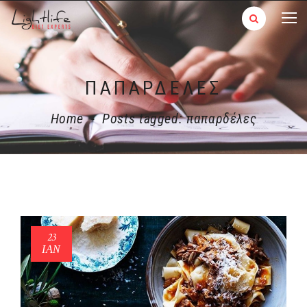
ΠΑΠΑΡΔΈΛΕΣ
Home
-
Posts tagged: παπαρδέλες
23
ΙΑΝ