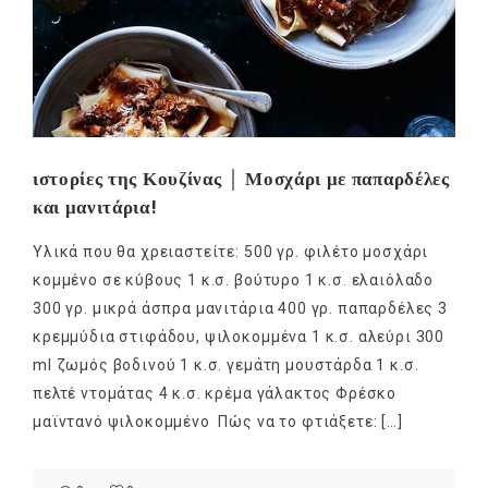
ιστορίες της Κουζίνας │ Μοσχάρι με παπαρδέλες
και μανιτάρια!
Υλικά που θα χρειαστείτε: 500 γρ. φιλέτο μοσχάρι
κομμένο σε κύβους 1 κ.σ. βούτυρο 1 κ.σ. ελαιόλαδο
300 γρ. μικρά άσπρα μανιτάρια 400 γρ. παπαρδέλες 3
κρεμμύδια στιφάδου, ψιλοκομμένα 1 κ.σ. αλεύρι 300
ml ζωμός βοδινού 1 κ.σ. γεμάτη μουστάρδα 1 κ.σ.
πελτέ ντομάτας 4 κ.σ. κρέμα γάλακτος Φρέσκο
μαϊντανό ψιλοκομμένο Πώς να το φτιάξετε: […]