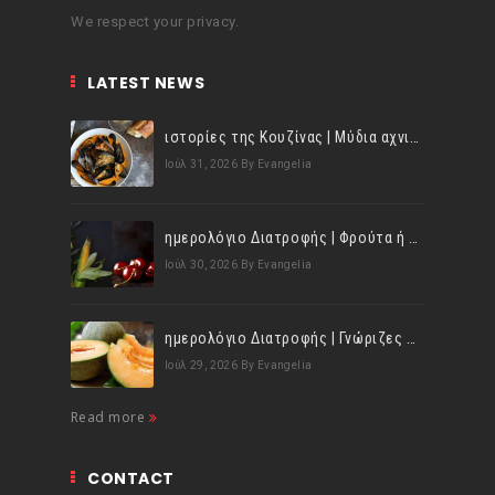
We respect your privacy.
LATEST NEWS
ιστορίες της Κουζίνας | Μύδια αχνιστά σβησμένα με λευκό κρασί!
Ιούλ 31, 2026
By Evangelia
ημερολόγιο Διατροφής | Φρούτα ή λαχανικά; Γνωρίζεις τη διαφορά;
Ιούλ 30, 2026
By Evangelia
ημερολόγιο Διατροφής | Γνώριζες ότι, το πεπόνι περιέχει πολλές βιταμίνες;
Ιούλ 29, 2026
By Evangelia
Read more
CONTACT