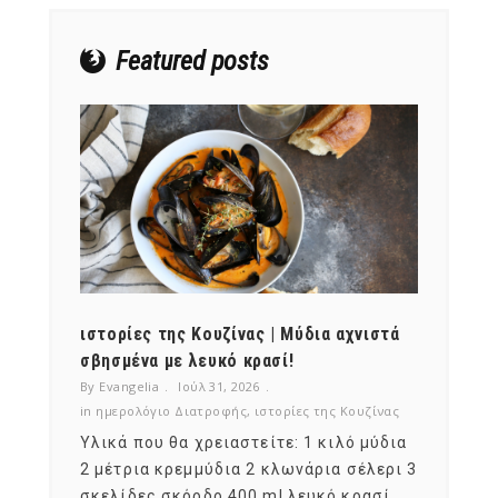
Featured posts
ότι,
ιστορίες της Κουζίνας | Μύδια αχνιστά
ημερο
νες;
σβησμένα με λευκό κρασί!
λαχαν
By Evangelia
Ιούλ 31, 2026
By Evan
ζίνας
in
ημερολόγιο Διατροφής
,
ιστορίες της Κουζίνας
in
ημερ
ια
Υλικά που θα χρειαστείτε: 1 κιλό μύδια
Σύμφω
, στο
2 μέτρια κρεμμύδια 2 κλωνάρια σέλερι 3
αυτοί
ς,
σκελίδες σκόρδο 400 ml λευκό κρασί.
είναι