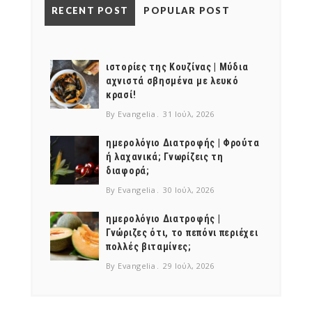
RECENT POST
POPULAR POST
NEWSLETTER
mel
y updates
fro
m
Get ti
your favorite
ιστορίες της Κουζίνας | Μύδια
products
αχνιστά σβησμένα με λευκό
κρασί!
By Evangelia
31 Ιούλ, 2026
ημερολόγιο Διατροφής | Φρούτα
ή λαχανικά; Γνωρίζεις τη
διαφορά;
By Evangelia
30 Ιούλ, 2026
ημερολόγιο Διατροφής |
Γνώριζες ότι, το πεπόνι περιέχει
πολλές βιταμίνες;
By Evangelia
29 Ιούλ, 2026