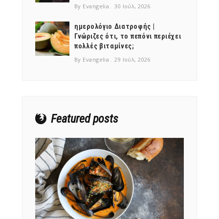
By Evangelia
30 Ιούλ, 2026
ημερολόγιο Διατροφής |
Γνώριζες ότι, το πεπόνι περιέχει
πολλές βιταμίνες;
NEWSLETTER
By Evangelia
29 Ιούλ, 2026
mel
y updates
fro
m
Get ti
your favorite
products
Featured posts