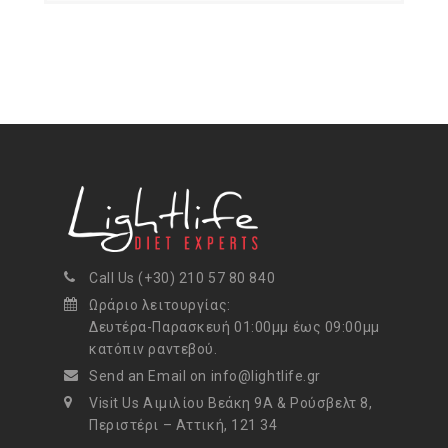
Call Us (+30) 210 57 80 840
Ωράριο λειτουργίας:
Δευτέρα-Παρασκευή 01:00μμ έως 09:00μμ
κατόπιν ραντεβού.
Send an Email on info@lightlife.gr
Visit Us Αιμιλίου Βεάκη 9Α & Ρούσβελτ 8,
Περιστέρι – Αττική, 121 34