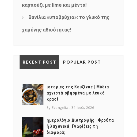
καρπούζι με lime και μέντα!
Βανίλια «υποβρύχιο»: το γλυκό της
χαμένης αθωότητας!
RECENT POST
POPULAR POST
ιστορίες της Κουζίνας | Μύδια
αχνιστά σβησμένα με λευκό
κρασί!
By Evangelia
31 Ιούλ, 2026
ημερολόγιο Διατροφής | Φρούτα
ή λαχανικά; Γνωρίζεις τη
διαφορά;