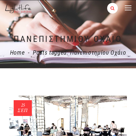
ΠΑΝΕΠΙΣΤΗΜΊΟΥ ΟΧΆΙΟ
Home
-
Posts tagged: Πανεπιστημίου Οχάιο
25
ΣΕΠ