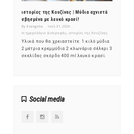
ότι,
ιστορίες της Κουζίνας | Μύδια αχνιστά
ημερο
νες;
σβησμένα με λευκό κρασί!
λαχαν
By Evangelia
Ιούλ 31, 2026
By Evan
ζίνας
in
ημερολόγιο Διατροφής
,
ιστορίες της Κουζίνας
in
ημερ
ια
Υλικά που θα χρειαστείτε: 1 κιλό μύδια
Σύμφω
, στο
2 μέτρια κρεμμύδια 2 κλωνάρια σέλερι 3
αυτοί
ς,
σκελίδες σκόρδο 400 ml λευκό κρασί.
είναι
αναπτ
Social media