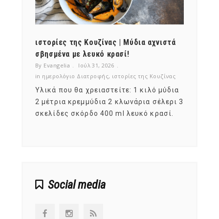
ότι,
ιστορίες της Κουζίνας | Μύδια αχνιστά
ημερο
νες;
σβησμένα με λευκό κρασί!
λαχαν
By Evangelia
Ιούλ 31, 2026
By Evan
ζίνας
in
ημερολόγιο Διατροφής
,
ιστορίες της Κουζίνας
in
ημερ
ια
Υλικά που θα χρειαστείτε: 1 κιλό μύδια
Σύμφω
, στο
2 μέτρια κρεμμύδια 2 κλωνάρια σέλερι 3
αυτοί
ς,
σκελίδες σκόρδο 400 ml λευκό κρασί.
είναι
αναπτ
Social media