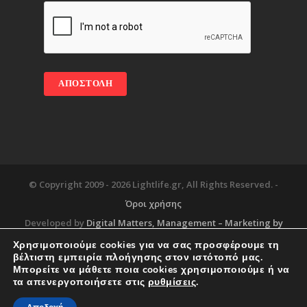
© Copyright 2009 -
2026 Lightlife.gr, All Rights Reserved. -
Όροι χρήσης
Developed by
Digital Matters
, Management – Marketing by
Χρησιμοποιούμε cookies για να σας προσφέρουμε τη
βέλτιστη εμπειρία πλοήγησης στον ιστότοπό μας.
Μπορείτε να μάθετε ποια cookies χρησιμοποιούμε ή να
Blog
About
Services
Corporate Support
τα απενεργοποιήσετε στις
ρυθμίσεις
.
Workplace
Contact