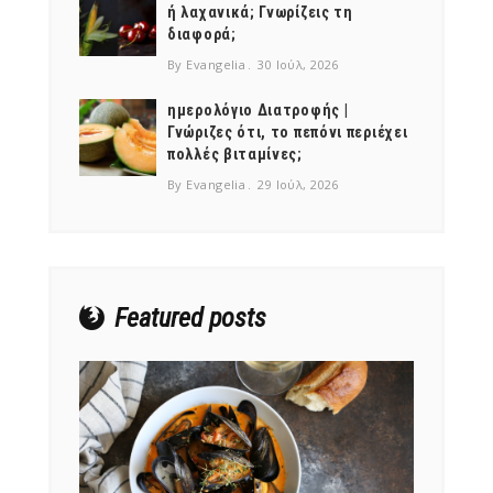
ή λαχανικά; Γνωρίζεις τη
διαφορά;
By Evangelia
30 Ιούλ, 2026
ημερολόγιο Διατροφής |
Γνώριζες ότι, το πεπόνι περιέχει
NEWSLETTER
πολλές βιταμίνες;
mel
y updates
fro
m
By Evangelia
29 Ιούλ, 2026
Get ti
your favorite
products
Featured posts