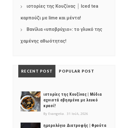
ιστορίες της Κουζίνας │ Iced tea
καρπούζι με lime και μέντα!
Βανίλια «υποβρύχιο»: το γλυκό της
χαμένης αθωότητας!
RECENT POST
POPULAR POST
ιστορίες της Κουζίνας | Μύδια
αχνιστά σβησμένα με λευκό
κρασί!
By Evangelia
31 Ιούλ, 2026
ημερολόγιο Διατροφής | Φρούτα