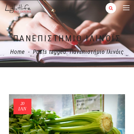
ΠΑΝΕΠΙΣΤΉΜΙΟ ΙΛΙΝΌΙΣ
Home
-
Posts tagged: Πανεπιστήμιο Ιλινόις
20
ΙΑΝ