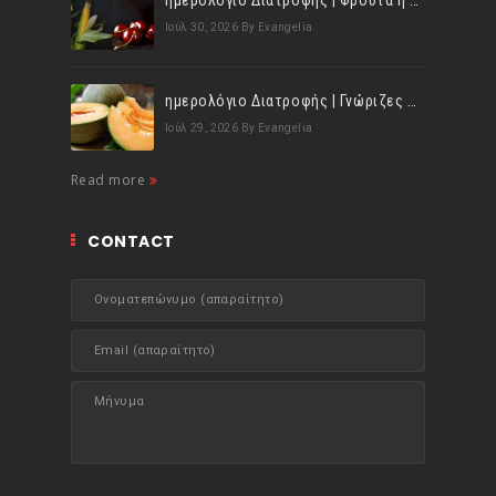
ημερολόγιο Διατροφής | Φρούτα ή λαχανικά; Γνωρίζεις τη διαφορά;
Ιούλ 30, 2026
By Evangelia
ημερολόγιο Διατροφής | Γνώριζες ότι, το πεπόνι περιέχει πολλές βιταμίνες;
Ιούλ 29, 2026
By Evangelia
Read more
CONTACT